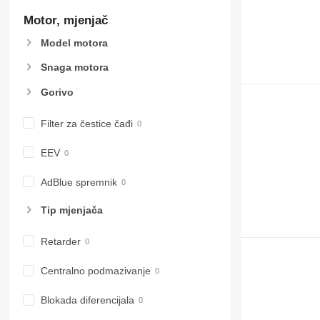
Motor, mjenjač
Model motora
Snaga motora
Gorivo
Filter za čestice čađi
EEV
AdBlue spremnik
Tip mјenjača
Retarder
Centralno podmazivanje
Blokada diferencijala