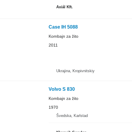
Axiál Kft.
Case IH 5088
Kombajn za žito
2011
Ukrajina, Kropivnitskiy
Volvo S 830
Kombajn za žito
1970
Švedska, Karlstad