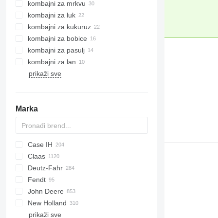
kombajni za mrkvu
kombajni za luk
kombajni za kukuruz
kombajni za bobice
kombajni za pasulj
kombajni za lan
prikaži sve
Marka
Case IH
CM
Spartan
Claas
T
1680
560R
Deutz-Fahr
2188
740
Avero
9100
Fendt
2366
Lexion
C-series
M series
D-series
John Deere
2388
Commandor
TopLiner
Ideal
E series
RL
Palesse
EVO
TV
New Holland
5088
Dominator
Katana
SF
MAXTRON
Terra
550
AMT
MC
310
34
Vario
prikaži sve
5130
Evion
REXOR
625R
Big M
3500
38
8030
Maus
Acros
500
FS
V-series
617
S-series
Felix
150