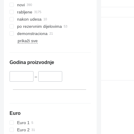
9770
novi
9780
rabljene
9860 STS
nakon udesa
9880
po rezervnim dijelovima
9900
demonstraciona
C-series
prikaži sve
F-series
H-series
M-series
Godina proizvodnje
S-series
T-series
–
W-series
X-series
Euro
Euro 1
Euro 2