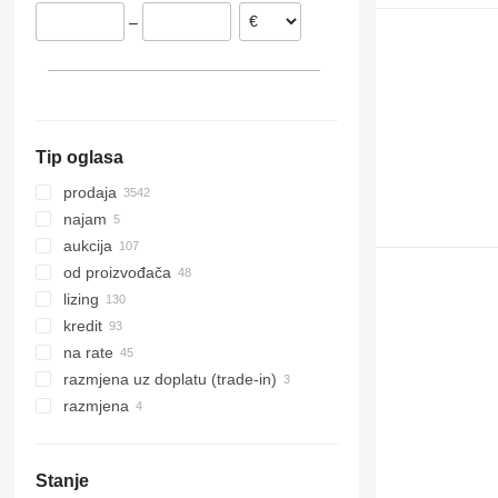
7780
Mađarska
Argentina
–
8100
Nizozemska
Kolumbija
8200
prikaži sve
Australija
8300
8400
8500
Tip oglasa
8600
9500
prodaja
9560
najam
9600
aukcija
9610
od proizvođača
9640
lizing
9650
kredit
9660
na rate
9670 STS
razmjena uz doplatu (trade-in)
9680
razmjena
9700
9750
Stanje
9760 STS