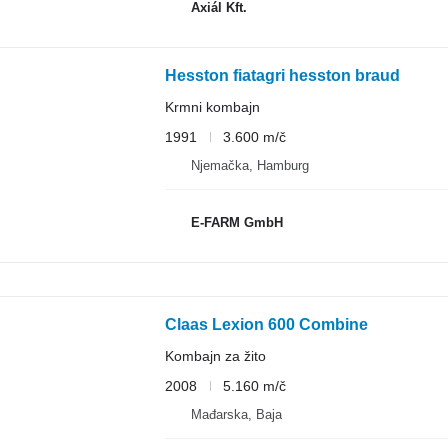
Axiál Kft.
Hesston fiatagri hesston braud
Krmni kombajn
1991
3.600 m/č
Njemačka, Hamburg
E-FARM GmbH
Claas Lexion 600 Combine
Kombajn za žito
2008
5.160 m/č
Mađarska, Baja