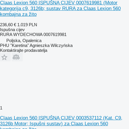
Claas Lexion 560 ISPUŠNA CIJEV 0007619981 (Motor
kategorija c9, 3126b; sustav RURA za Claas Lexion 560
kombajna za žito
236,60 €
1.019 PLN
Ispušna cijev
RURA WYDECHOWA 0007619981
Poljska, Opalenica
PHU "Karetina" Agnieszka Wilczyńska
Kontaktirajte prodavatelja
1
Claas Lexion 560 ISPUŠNA CIJEV 0003537112 (Kat. C9,
3126b Motor; Ispušni sustav) za Claas Lexion 560