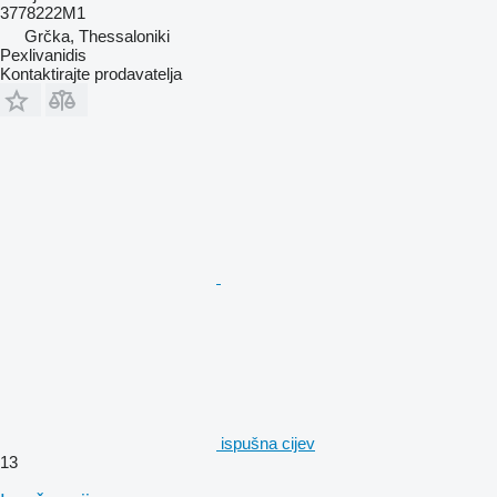
3778222M1
Grčka, Thessaloniki
Pexlivanidis
Kontaktirajte prodavatelja
ispušna cijev
13