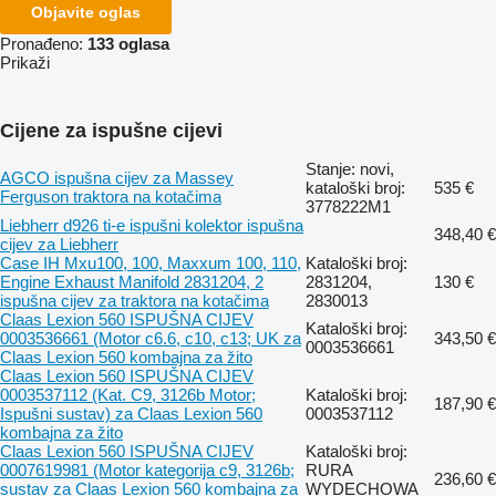
Objavite oglas
Pronađeno:
133 oglasa
Prikaži
Cijene za ispušne cijevi
Stanje: novi,
AGCO ispušna cijev za Massey
kataloški broj:
535 €
Ferguson traktora na kotačima
3778222M1
Liebherr d926 ti-e ispušni kolektor ispušna
348,40 €
cijev za Liebherr
Case IH Mxu100, 100, Maxxum 100, 110,
Kataloški broj:
Engine Exhaust Manifold 2831204, 2
2831204,
130 €
ispušna cijev za traktora na kotačima
2830013
Claas Lexion 560 ISPUŠNA CIJEV
Kataloški broj:
0003536661 (Motor c6.6, c10, c13; UK za
343,50 €
0003536661
Claas Lexion 560 kombajna za žito
Claas Lexion 560 ISPUŠNA CIJEV
0003537112 (Kat. C9, 3126b Motor;
Kataloški broj:
187,90 €
Ispušni sustav) za Claas Lexion 560
0003537112
kombajna za žito
Claas Lexion 560 ISPUŠNA CIJEV
Kataloški broj:
0007619981 (Motor kategorija c9, 3126b;
RURA
236,60 €
sustav za Claas Lexion 560 kombajna za
WYDECHOWA