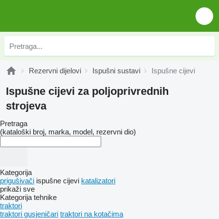
Rezervni dijelovi
Ispušni sustavi
Ispušne cijevi
Ispušne cijevi za poljoprivrednih
strojeva
Pretraga
(kataloški broj, marka, model, rezervni dio)
Kategorija
prigušivači
ispušne cijevi
katalizatori
prikaži sve
Kategorija tehnike
traktori
traktori gusjeničari
traktori na kotačima