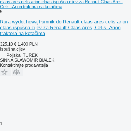
claas ares celis arion claas ispušna cijev za Renault Claas Ares,
Celis ,Arion traktora na kotačima
5
Rura wydechową tłumnik do Renault claas ares celis arion
claas ispušna cijev za Renault Claas Ares, Celis ,Arion
traktora na kotačima
325,10 €
1.400 PLN
Ispušna cijev
Poljska, TUREK
SINNA SŁAWOMIR BIAŁEK
Kontaktirajte prodavatelja
1