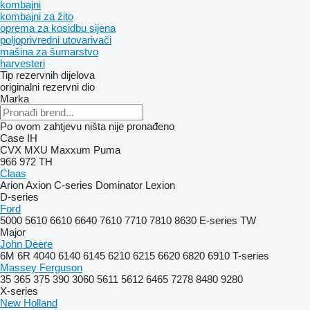
kombajni
kombajni za žito
oprema za kosidbu sijena
poljoprivredni utovarivači
mašina za šumarstvo
harvesteri
Tip rezervnih dijelova
originalni rezervni dio
Marka
Po ovom zahtjevu ništa nije pronađeno
Case IH
CVX
MXU
Maxxum
Puma
966
972
TH
Claas
Arion
Axion
C-series
Dominator
Lexion
D-series
Ford
5000
5610
6610
6640
7610
7710
7810
8630
E-series
TW
Major
John Deere
6M
6R
4040
6140
6145
6210
6215
6620
6820
6910
T-series
Massey Ferguson
35
365
375
390
3060
5611
5612
6465
7278
8480
9280
X-series
New Holland