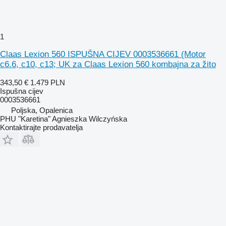
1
Claas Lexion 560 ISPUŠNA CIJEV 0003536661 (Motor
c6.6, c10, c13; UK za Claas Lexion 560 kombajna za žito
343,50 €
1.479 PLN
Ispušna cijev
0003536661
Poljska, Opalenica
PHU "Karetina" Agnieszka Wilczyńska
Kontaktirajte prodavatelja