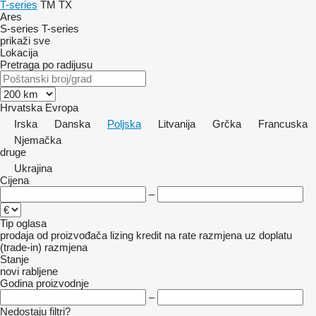
T-series
TM
TX
Ares
S-series
T-series
prikaži sve
Lokacija
Pretraga po radijusu
Hrvatska
Evropa
Irska
Danska
Poljska
Litvanija
Grčka
Francuska
Njemačka
druge
Ukrajina
Cijena
–
Tip oglasa
prodaja
od proizvođača
lizing
kredit
na rate
razmjena uz doplatu
(trade-in)
razmjena
Stanje
novi
rabljene
Godina proizvodnje
–
Nedostaju filtri?