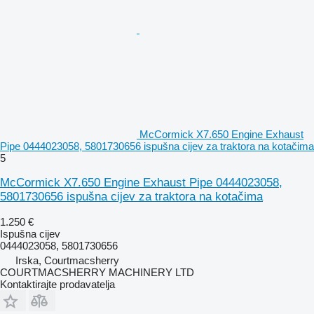
McCormick X7.650 Engine Exhaust
Pipe 0444023058, 5801730656 ispušna cijev za traktora na kotačima
5
McCormick X7.650 Engine Exhaust Pipe 0444023058,
5801730656 ispušna cijev za traktora na kotačima
1.250 €
Ispušna cijev
0444023058, 5801730656
Irska, Courtmacsherry
COURTMACSHERRY MACHINERY LTD
Kontaktirajte prodavatelja