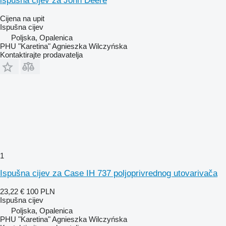
ispušna cijev za John Deere
Cijena na upit
Ispušna cijev
Poljska, Opalenica
PHU "Karetina" Agnieszka Wilczyńska
Kontaktirajte prodavatelja
1
Ispušna cijev za Case IH 737 poljoprivrednog utovarivača
23,22 €
100 PLN
Ispušna cijev
Poljska, Opalenica
PHU "Karetina" Agnieszka Wilczyńska