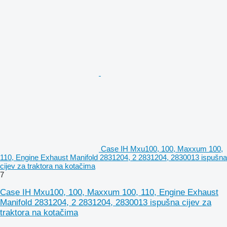
Case IH Mxu100, 100, Maxxum 100,
110, Engine Exhaust Manifold 2831204, 2 2831204, 2830013 ispušna
cijev za traktora na kotačima
7
Case IH Mxu100, 100, Maxxum 100, 110, Engine Exhaust
Manifold 2831204, 2 2831204, 2830013 ispušna cijev za
traktora na kotačima