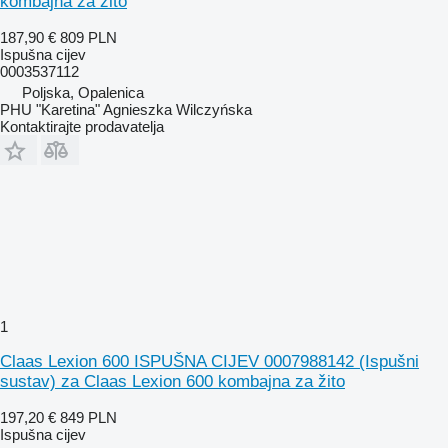
kombajna za žito
187,90 €
809 PLN
Ispušna cijev
0003537112
Poljska, Opalenica
PHU "Karetina" Agnieszka Wilczyńska
Kontaktirajte prodavatelja
1
Claas Lexion 600 ISPUŠNA CIJEV 0007988142 (Ispušni
sustav) za Claas Lexion 600 kombajna za žito
197,20 €
849 PLN
Ispušna cijev