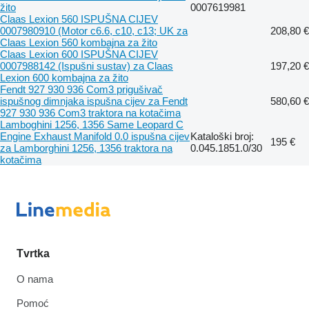
žito
0007619981
Claas Lexion 560 ISPUŠNA CIJEV
0007980910 (Motor c6.6, c10, c13; UK za
208,80 €
Claas Lexion 560 kombajna za žito
Claas Lexion 600 ISPUŠNA CIJEV
0007988142 (Ispušni sustav) za Claas
197,20 €
Lexion 600 kombajna za žito
Fendt 927 930 936 Com3 prigušivač
ispušnog dimnjaka ispušna cijev za Fendt
580,60 €
927 930 936 Com3 traktora na kotačima
Lamboghini 1256, 1356 Same Leopard C
Engine Exhaust Manifold 0.0 ispušna cijev
Kataloški broj:
195 €
za Lamborghini 1256, 1356 traktora na
0.045.1851.0/30
kotačima
Tvrtka
O nama
Pomoć