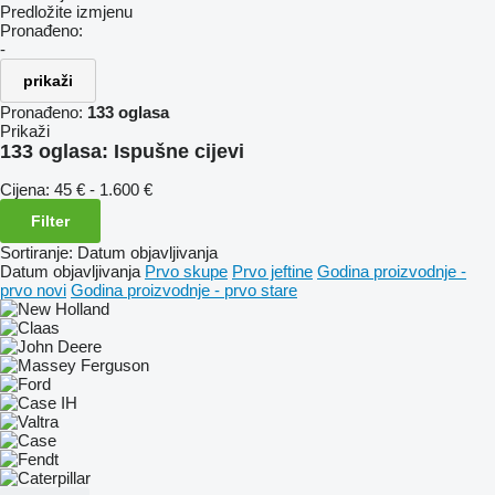
Predložite izmjenu
Pronađeno:
-
prikaži
Pronađeno:
133 oglasa
Prikaži
133 oglasa:
Ispušne cijevi
Cijena:
45 € - 1.600 €
Filter
Sortiranje
:
Datum objavljivanja
Datum objavljivanja
Prvo skupe
Prvo jeftine
Godina proizvodnje -
prvo novi
Godina proizvodnje - prvo stare