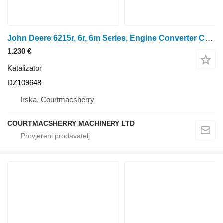
John Deere 6215r, 6r, 6m Series, Engine Converter Catalyser Dz109648 DZ109648 katalizator za 6215R traktora na kotačima
1.230 €
Katalizator
DZ109648
Irska, Courtmacsherry
COURTMACSHERRY MACHINERY LTD