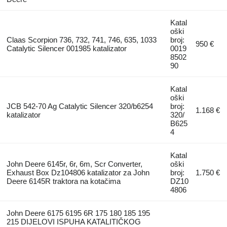
Katal
oški
Claas Scorpion 736, 732, 741, 746, 635, 1033
broj:
950 €
Catalytic Silencer 001985 katalizator
0019
8502
90
Katal
oški
JCB 542-70 Ag Catalytic Silencer 320/b6254
broj:
1.168 €
katalizator
320/
B625
4
Katal
John Deere 6145r, 6r, 6m, Scr Converter,
oški
Exhaust Box Dz104806 katalizator za John
broj:
1.750 €
Deere 6145R traktora na kotačima
DZ10
4806
John Deere 6175 6195 6R 175 180 185 195
215 DIJELOVI ISPUHA KATALITIČKOG