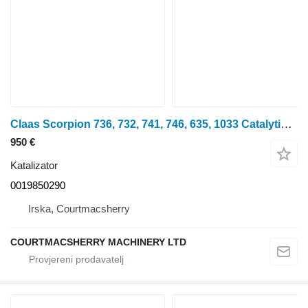
Claas Scorpion 736, 732, 741, 746, 635, 1033 Catalytic Silencer 001985 0019850290 katalizator
950 €
Katalizator
0019850290
Irska, Courtmacsherry
COURTMACSHERRY MACHINERY LTD