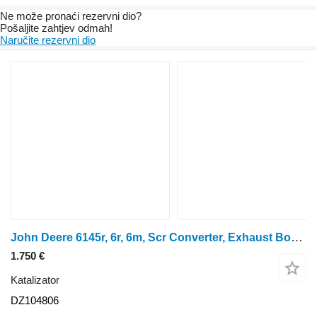
Ne može pronaći rezervni dio?
Pošaljite zahtjev odmah!
Naručite rezervni dio
John Deere 6145r, 6r, 6m, Scr Converter, Exhaust Box Dz104806 DZ104806 katalizator za John Deere 6145R traktora na kotačima
1.750 €
Katalizator
DZ104806