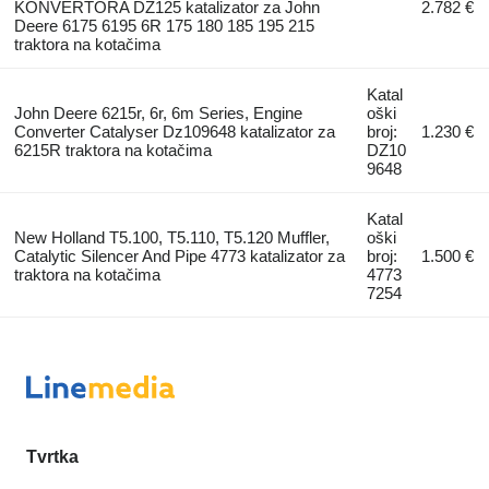
KONVERTORA DZ125 katalizator za John
2.782 €
Deere 6175 6195 6R 175 180 185 195 215
traktora na kotačima
Katal
John Deere 6215r, 6r, 6m Series, Engine
oški
Converter Catalyser Dz109648 katalizator za
broj:
1.230 €
6215R traktora na kotačima
DZ10
9648
Katal
New Holland T5.100, T5.110, T5.120 Muffler,
oški
Catalytic Silencer And Pipe 4773 katalizator za
broj:
1.500 €
traktora na kotačima
4773
7254
Tvrtka