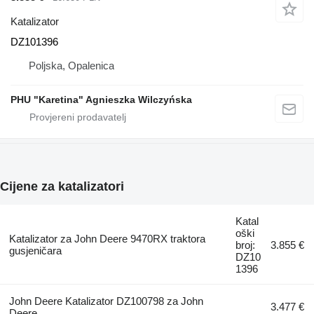
Katalizator
DZ101396
Poljska, Opalenica
PHU "Karetina" Agnieszka Wilczyńska
Cijene za katalizatori
Katal
oški
Katalizator za John Deere 9470RX traktora
broj:
3.855 €
gusjeničara
DZ10
1396
John Deere Katalizator DZ100798 za John
3.477 €
Deere