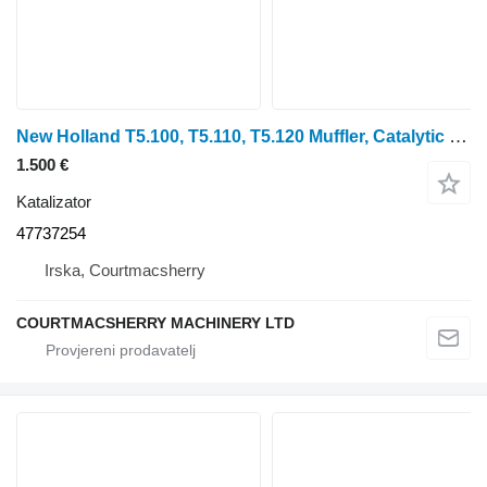
New Holland T5.100, T5.110, T5.120 Muffler, Catalytic Silencer And Pipe 4773 47737254 katalizator za traktora na kotačima
1.500 €
Katalizator
47737254
Irska, Courtmacsherry
COURTMACSHERRY MACHINERY LTD