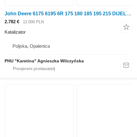
John Deere 6175 6195 6R 175 180 185 195 215 DIJELOVI ISPUHA KATALITIČKOG KONVERTORA DZ125 katalizator za John Deere 6175 6195 6R 175 180 185 195 215 traktora na kotačima
2.782 €
12.000 PLN
Katalizator
Poljska, Opalenica
PHU "Karetina" Agnieszka Wilczyńska