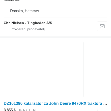
Danska, Hemmet
Chr. Nielsen - Tingheden A/S
DZ101396 katalizator za John Deere 9470RX traktora gusjeničara
3.855 €
16.630 PLN