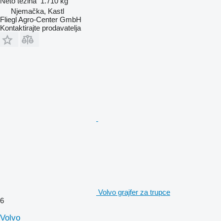
Neto težina
1.710 kg
Njemačka, Kastl
Fliegl Agro-Center GmbH
Kontaktirajte prodavatelja
Volvo grajfer za trupce
6
Volvo