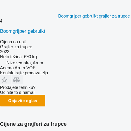
Boomgrijper gebruikt grajfer za trupce
4
Boomgrijper gebruikt
Cijena na upit
Grajfer za trupce
2023
Neto težina
690 kg
Nizozemska, Arum
Anema Arum VOF
Kontaktirajte prodavatelja
Prodajete tehniku?
Učinite to s nama!
Objavite oglas
Cijene za grajferi za trupce