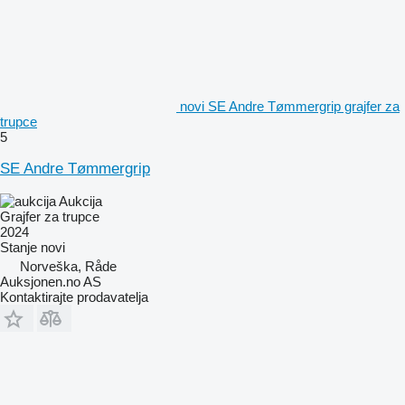
novi SE Andre Tømmergrip grajfer za
trupce
5
SE Andre Tømmergrip
Aukcija
Grajfer za trupce
2024
Stanje
novi
Norveška, Råde
Auksjonen.no AS
Kontaktirajte prodavatelja