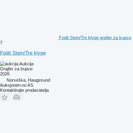
Fodit Stein/Tre klype grajfer za trupce
7
Fodit Stein/Tre klype
Aukcija
Grajfer za trupce
2026
Norveška, Haugesund
Auksjonen.no AS
Kontaktirajte prodavatelja