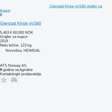
Gjerstad Klype m/S60 grajfer za
trupce
8
Gjerstad Klype m/S60
5.463 €
60.000 NOK
Grajfer za trupce
2019
Neto težina
123 kg
Norveška, HEIMDAL
ATS Norway AS
9
godina na Agroline
Kontaktirajte prodavatelja