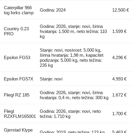
Caterpillar 966
Godina: 2024
12.500 €
log forks clamp
Godina: 2026, stanje: novi, širina
Country 0.23
hvatanja: 1.500 m, neto težina: 110
1.599 €
PRO
kg
Stanje: novi, nosivost: 5.000 kg,
širina hvatanja: 1,98 m, kapacitet
Epsilon FG53
4.296 €
podizanja: 5.000 kg, neto težina:
235 kg
Epsilon FG57X
Stanje: novi
4.993 €
Godina: 2026, stanje: novi, širina
Fliegl RZ 185
1.672 €
hvatanja: 0,4 m, neto težina: 300 kg
Fliegl
Godina: 2026, stanje: novi, neto
1.700 €
RZXFLM165001
težina: 1.710 kg
Gjerstad Klype
Godina: 2019, neto težina: 123 kg
5.463 €