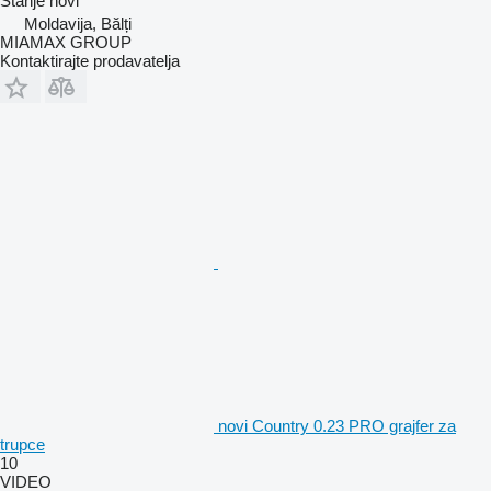
Stanje
novi
Moldavija, Bălți
MIAMAX GROUP
Kontaktirajte prodavatelja
novi Country 0.23 PRO grajfer za
trupce
10
VIDEO