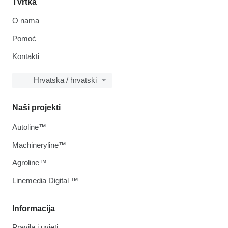
Tvrtka
O nama
Pomoć
Kontakti
Hrvatska / hrvatski
Naši projekti
Autoline™
Machineryline™
Agroline™
Linemedia Digital ™
Informacija
Pravila i uvjeti