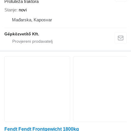
Protuteža traktora
Stanje
novi
Mađarska, Kaposvar
Gépközvetítő Kft.
Fendt Fendt Frontgewicht 1800kg