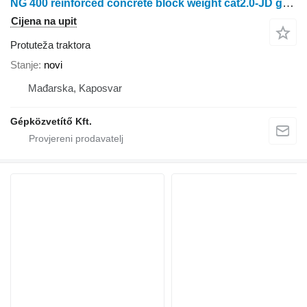
NG 400 reinforced concrete block weight cat2.0-JD green
Cijena na upit
Protuteža traktora
Stanje
novi
Mađarska, Kaposvar
Gépközvetítő Kft.