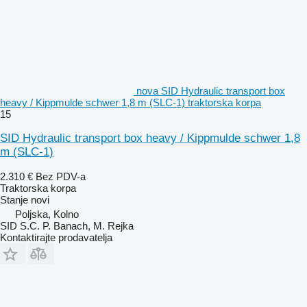
nova SID Hydraulic transport box
heavy / Kippmulde schwer 1,8 m (SLC-1) traktorska korpa
15
SID Hydraulic transport box heavy / Kippmulde schwer 1,8
m (SLC-1)
2.310 €
Bez PDV-a
Traktorska korpa
Stanje
novi
Poljska, Kolno
SID S.C. P. Banach, M. Rejka
Kontaktirajte prodavatelja