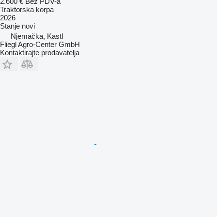
2.600 €
Bez PDV-a
Traktorska korpa
2026
Stanje
novi
Njemačka, Kastl
Fliegl Agro-Center GmbH
Kontaktirajte prodavatelja