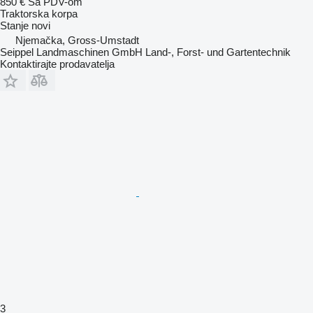
850 €
Sa PDV-om
Traktorska korpa
Stanje
novi
Njemačka, Gross-Umstadt
Seippel Landmaschinen GmbH Land-, Forst- und Gartentechnik
Kontaktirajte prodavatelja
3