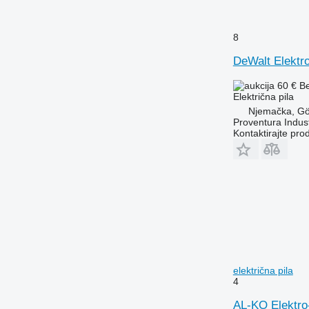
8
DeWalt Elektr
60 €
B
Električna pila
Njemačka, Gö
Proventura Indus
Kontaktirajte pro
električna pila
4
AL-KO Elektro