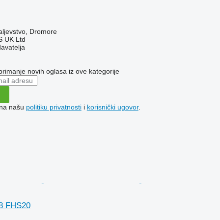
aljevstvo, Dromore
 UK Ltd
davatelja
 primanje novih oglasa iz ove kategorije
e na našu
politiku privatnosti
i
korisnički ugovor
.
8 FHS20