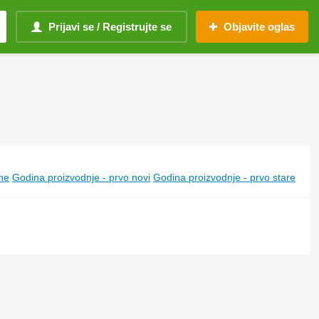
Prijavi se / Registrujte se
Objavite oglas
ine
Godina proizvodnje - prvo novi
Godina proizvodnje - prvo stare