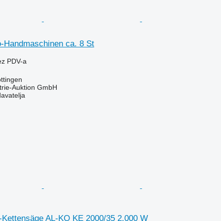
o-Handmaschinen ca. 8 St
ez PDV-a
ttingen
trie-Auktion GmbH
davatelja
-Kettensäge AL-KO KE 2000/35 2.000 W