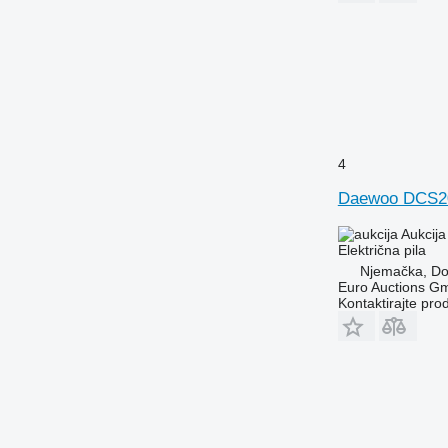
4
Daewoo DCS2
Aukcija
Električna pila
Njemačka, D
Euro Auctions G
Kontaktirajte pro