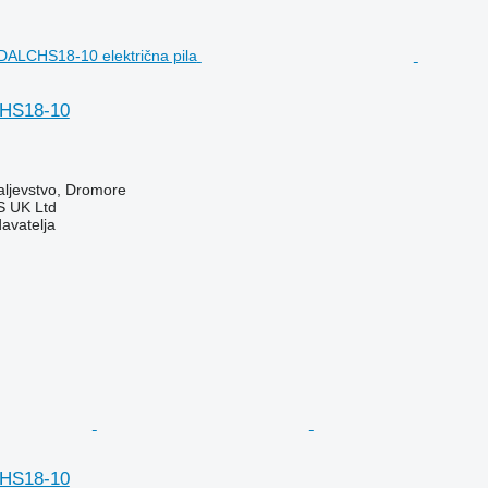
HS18-10
aljevstvo, Dromore
 UK Ltd
davatelja
HS18-10