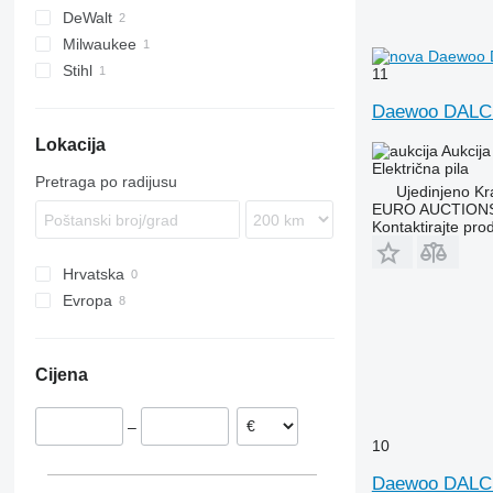
DeWalt
Milwaukee
Stihl
M-series
11
MS
Daewoo DALC
Lokacija
Aukcija
Električna pila
Pretraga po radijusu
Ujedinjeno Kr
EURO AUCTIONS
Kontaktirajte pro
Hrvatska
Evropa
Njemačka
Švedska
Cijena
Ujedinjeno Kraljevstvo
–
10
Daewoo DALC