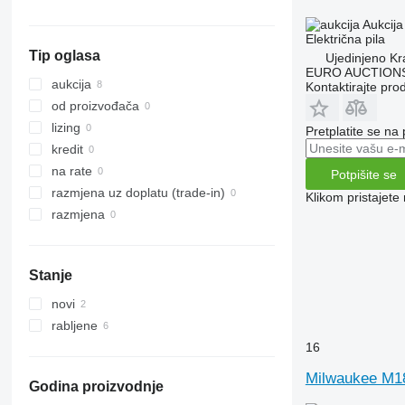
Aukcija
Električna pila
Tip oglasa
Ujedinjeno Kr
EURO AUCTIONS
aukcija
Kontaktirajte pro
od proizvođača
lizing
Pretplatite se na
kredit
na rate
Potpišite se
razmjena uz doplatu (trade-in)
Klikom pristajet
razmjena
Stanje
novi
rabljene
16
Milwaukee M1
Godina proizvodnje