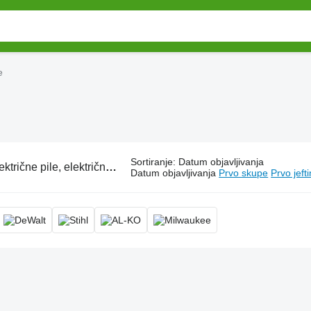
e
Sortiranje
:
Datum objavljivanja
e pile, električna lančana pila , električna motorna pila , električna motorna testera
Datum objavljivanja
Prvo skupe
Prvo jeft