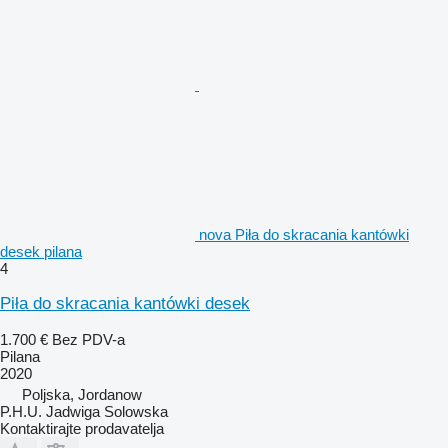
nova Piła do skracania kantówki
desek pilana
4
Piła do skracania kantówki desek
1.700 €
Bez PDV-a
Pilana
2020
Poljska, Jordanow
P.H.U. Jadwiga Solowska
Kontaktirajte prodavatelja