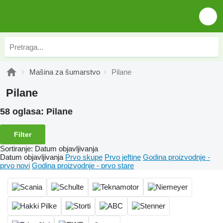
Mašina za šumarstvo
Pilane
Pilane
58 oglasa:
Pilane
Filter
Sortiranje
:
Datum objavljivanja
Datum objavljivanja
Prvo skupe
Prvo jeftine
Godina proizvodnje -
prvo novi
Godina proizvodnje - prvo stare