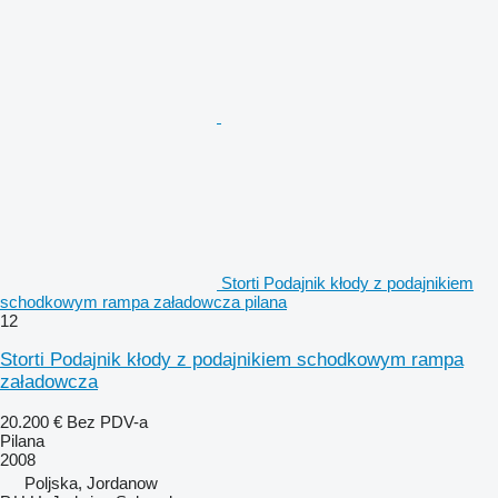
Storti Podajnik kłody z podajnikiem
schodkowym rampa załadowcza pilana
12
Storti Podajnik kłody z podajnikiem schodkowym rampa
załadowcza
20.200 €
Bez PDV-a
Pilana
2008
Poljska, Jordanow