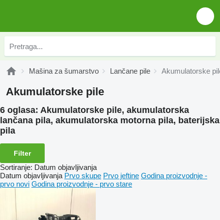
Mašina za šumarstvo
Lančane pile
Akumulatorske pil
Akumulatorske pile
6 oglasa:
Akumulatorske pile, akumulatorska
lančana pila, akumulatorska motorna pila, baterijska
pila
Filter
Sortiranje
:
Datum objavljivanja
Datum objavljivanja
Prvo skupe
Prvo jeftine
Godina proizvodnje -
prvo novi
Godina proizvodnje - prvo stare