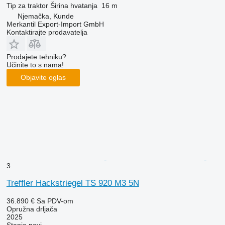
Tip
za traktor
Širina hvatanja
16 m
Njemačka, Kunde
Merkantil Export-Import GmbH
Kontaktirajte prodavatelja
Prodajete tehniku?
Učinite to s nama!
Objavite oglas
3
Treffler Hackstriegel TS 920 M3 5N
36.890 €
Sa PDV-om
Opružna drljača
2025
Stanje
novi