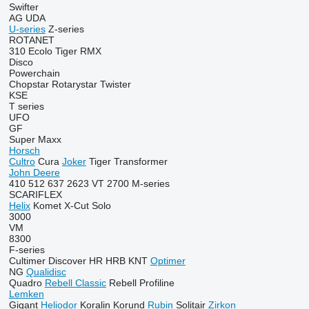
Swifter
AG
UDA
U-series
Z-series
ROTANET
310
Ecolo Tiger
RMX
Disco
Powerchain
Chopstar
Rotarystar
Twister
KSE
T series
UFO
GF
Super Maxx
Horsch
Cultro
Cura
Joker
Tiger
Transformer
John Deere
410
512
637
2623 VT
2700
M-series
SCARIFLEX
Helix
Komet
X-Cut Solo
3000
VM
8300
F-series
Cultimer
Discover
HR
HRB
KNT
Optimer
NG
Qualidisc
Quadro
Rebell Classic
Rebell Profiline
Lemken
Gigant
Heliodor
Koralin
Korund
Rubin
Solitair
Zirkon