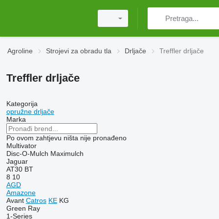
Agroline
Strojevi za obradu tla
Drljače
Treffler drljače
Treffler drljače
Kategorija
opružne drljače
Marka
Po ovom zahtjevu ništa nije pronađeno
Multivator
Disc-O-Mulch
Maximulch
Jaguar
AT30
BT
8
10
AGD
Amazone
Avant
Catros
KE
KG
Green Ray
1-Series