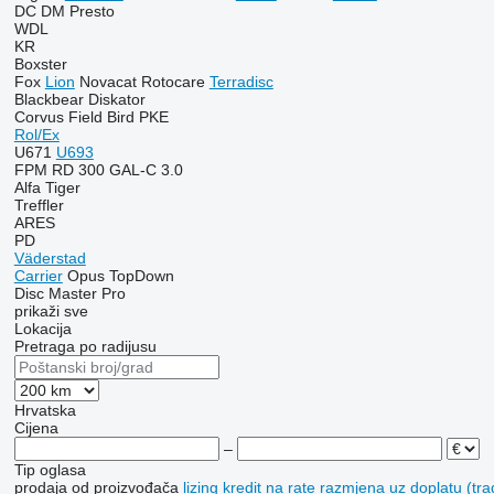
DC
DM
Presto
WDL
KR
Boxster
Fox
Lion
Novacat
Rotocare
Terradisc
Blackbear
Diskator
Corvus
Field Bird
PKE
Rol/Ex
U671
U693
FPM RD 300
GAL-C 3.0
Alfa
Tiger
Treffler
ARES
PD
Väderstad
Carrier
Opus
TopDown
Disc Master Pro
prikaži sve
Lokacija
Pretraga po radijusu
Hrvatska
Cijena
–
Tip oglasa
prodaja
od proizvođača
lizing
kredit
na rate
razmjena uz doplatu (tra