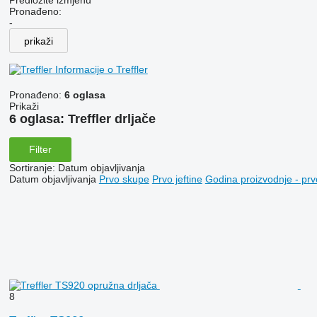
Predložite izmjenu
Pronađeno:
-
prikaži
Informacije o Treffler
Pronađeno:
6 oglasa
Prikaži
6 oglasa:
Treffler drljače
Filter
Sortiranje
:
Datum objavljivanja
Datum objavljivanja
Prvo skupe
Prvo jeftine
Godina proizvodnje - prv
8