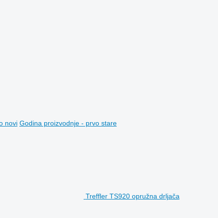
o novi
Godina proizvodnje - prvo stare
Treffler TS920 opružna drljača