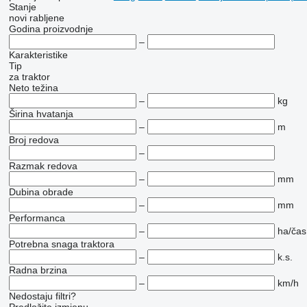
Stanje
novi
rabljene
Godina proizvodnje
–
Karakteristike
Tip
za traktor
Neto težina
–
kg
Širina hvatanja
–
m
Broj redova
–
Razmak redova
–
mm
Dubina obrade
–
mm
Performanca
–
ha/čas
Potrebna snaga traktora
–
k.s.
Radna brzina
–
km/h
Nedostaju filtri?