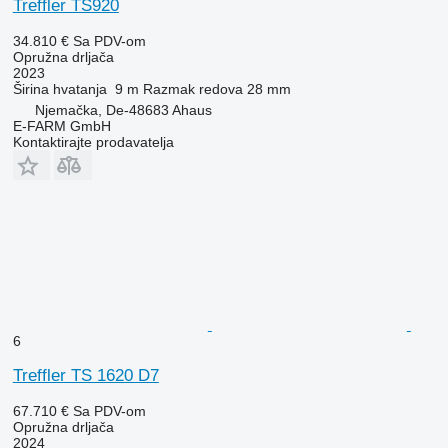
Treffler TS920
34.810 €
Sa PDV-om
Opružna drljača
2023
Širina hvatanja
9 m
Razmak redova
28 mm
Njemačka, De-48683 Ahaus
E-FARM GmbH
Kontaktirajte prodavatelja
6
Treffler TS 1620 D7
67.710 €
Sa PDV-om
Opružna drljača
2024