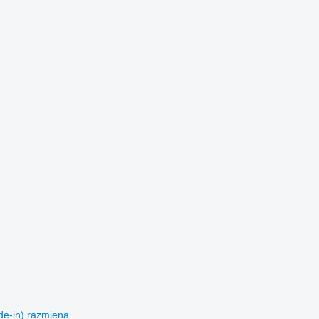
de-in)
razmjena