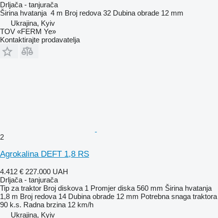
Drljača - tanjurača
Širina hvatanja
4 m
Broj redova
32
Dubina obrade
12 mm
Ukrajina, Kyiv
TOV «FERM Ye»
Kontaktirajte prodavatelja
2
Agrokalina DEFT 1,8 RS
4.412 €
227.000 UAH
Drljača - tanjurača
Tip
za traktor
Broj diskova
1
Promjer diska
560 mm
Širina hvatanja
1,8 m
Broj redova
14
Dubina obrade
12 mm
Potrebna snaga traktora
90 k.s.
Radna brzina
12 km/h
Ukrajina, Kyiv