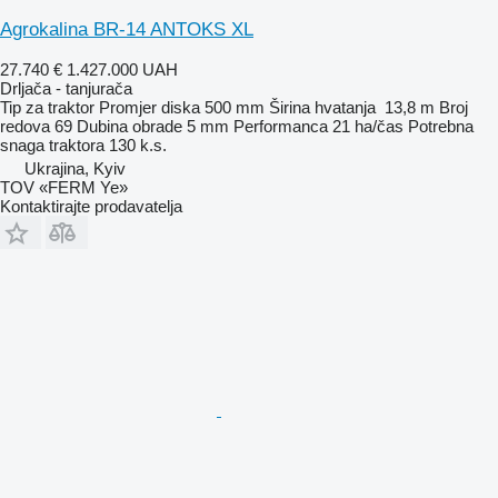
Agrokalina BR-14 ANTOKS XL
27.740 €
1.427.000 UAH
Drljača - tanjurača
Tip
za traktor
Promjer diska
500 mm
Širina hvatanja
13,8 m
Broj
redova
69
Dubina obrade
5 mm
Performanca
21 ha/čas
Potrebna
snaga traktora
130 k.s.
Ukrajina, Kyiv
TOV «FERM Ye»
Kontaktirajte prodavatelja