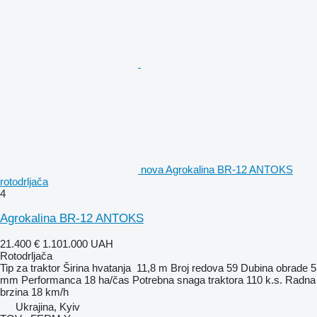
nova Agrokalina BR-12 ANTOKS
rotodrljača
4
Agrokalina BR-12 ANTOKS
21.400 €
1.101.000 UAH
Rotodrljača
Tip
za traktor
Širina hvatanja
11,8 m
Broj redova
59
Dubina obrade
5
mm
Performanca
18 ha/čas
Potrebna snaga traktora
110 k.s.
Radna
brzina
18 km/h
Ukrajina, Kyiv