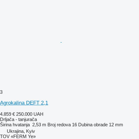
3
Agrokalina DEFT 2,1
4.859 €
250.000 UAH
Drljača - tanjurača
Širina hvatanja
2,53 m
Broj redova
16
Dubina obrade
12 mm
Ukrajina, Kyiv
TOV «FERM Ye»