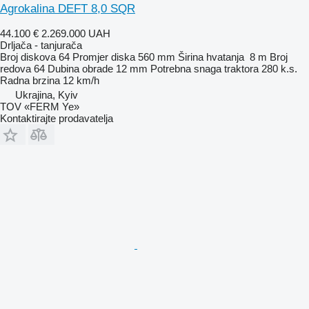
Agrokalina DEFT 8,0 SQR
44.100 €
2.269.000 UAH
Drljača - tanjurača
Broj diskova
64
Promjer diska
560 mm
Širina hvatanja
8 m
Broj
redova
64
Dubina obrade
12 mm
Potrebna snaga traktora
280 k.s.
Radna brzina
12 km/h
Ukrajina, Kyiv
TOV «FERM Ye»
Kontaktirajte prodavatelja