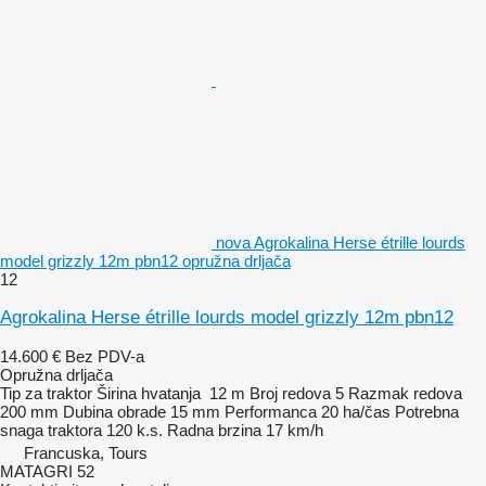
nova Agrokalina Herse étrille lourds
model grizzly 12m pbn12 opružna drljača
12
Agrokalina Herse étrille lourds model grizzly 12m pbn12
14.600 €
Bez PDV-a
Opružna drljača
Tip
za traktor
Širina hvatanja
12 m
Broj redova
5
Razmak redova
200 mm
Dubina obrade
15 mm
Performanca
20 ha/čas
Potrebna
snaga traktora
120 k.s.
Radna brzina
17 km/h
Francuska, Tours
MATAGRI 52