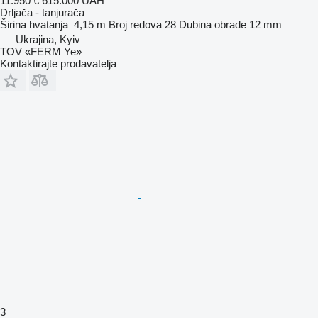
11.950 €
615.000 UAH
Drljača - tanjurača
Širina hvatanja
4,15 m
Broj redova
28
Dubina obrade
12 mm
Ukrajina, Kyiv
TOV «FERM Ye»
Kontaktirajte prodavatelja
3