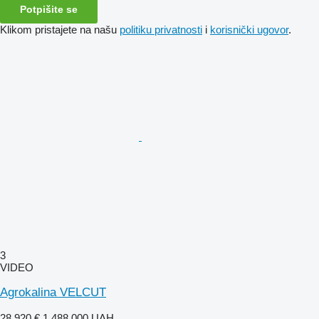
Potpišite se
Klikom pristajete na našu
politiku privatnosti
i
korisnički ugovor
.
3
VIDEO
Agrokalina VELCUT
28.920 €
1.488.000 UAH