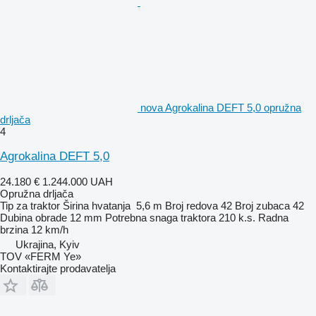
nova Agrokalina DEFT 5,0 opružna
drljača
4
Agrokalina DEFT 5,0
24.180 €
1.244.000 UAH
Opružna drljača
Tip
za traktor
Širina hvatanja
5,6 m
Broj redova
42
Broj zubaca
42
Dubina obrade
12 mm
Potrebna snaga traktora
210 k.s.
Radna
brzina
12 km/h
Ukrajina, Kyiv
TOV «FERM Ye»
Kontaktirajte prodavatelja