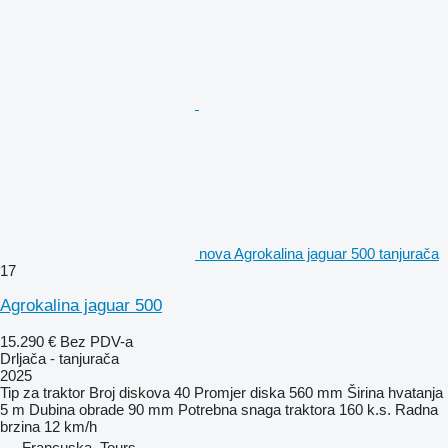
nova Agrokalina jaguar 500 tanjurača
17
Agrokalina jaguar 500
15.290 €
Bez PDV-a
Drljača - tanjurača
2025
Tip
za traktor
Broj diskova
40
Promjer diska
560 mm
Širina hvatanja
5 m
Dubina obrade
90 mm
Potrebna snaga traktora
160 k.s.
Radna
brzina
12 km/h
Francuska, Tours