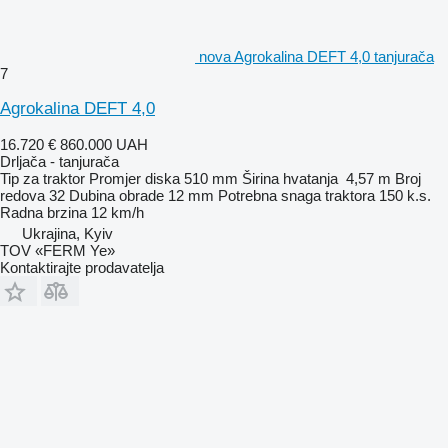
nova Agrokalina DEFT 4,0 tanjurača
7
Agrokalina DEFT 4,0
16.720 €
860.000 UAH
Drljača - tanjurača
Tip
za traktor
Promjer diska
510 mm
Širina hvatanja
4,57 m
Broj
redova
32
Dubina obrade
12 mm
Potrebna snaga traktora
150 k.s.
Radna brzina
12 km/h
Ukrajina, Kyiv
TOV «FERM Ye»
Kontaktirajte prodavatelja