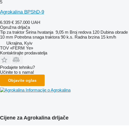
5
Agrokalina BPShD-9
6.939 €
357.000 UAH
Opružna drljača
Tip
za traktor
Širina hvatanja
9,05 m
Broj redova
120
Dubina obrade
10 mm
Potrebna snaga traktora
90 k.s.
Radna brzina
15 km/h
Ukrajina, Kyiv
TOV «FERM Ye»
Kontaktirajte prodavatelja
Prodajete tehniku?
Učinite to s nama!
Objavite oglas
Informacije o Agrokalina
Cijene za Agrokalina drljače