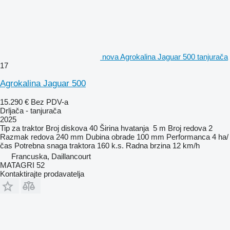
nova Agrokalina Jaguar 500 tanjurača
17
Agrokalina Jaguar 500
15.290 €
Bez PDV-a
Drljača - tanjurača
2025
Tip
za traktor
Broj diskova
40
Širina hvatanja
5 m
Broj redova
2
Razmak redova
240 mm
Dubina obrade
100 mm
Performanca
4 ha/
čas
Potrebna snaga traktora
160 k.s.
Radna brzina
12 km/h
Francuska, Daillancourt
MATAGRI 52
Kontaktirajte prodavatelja