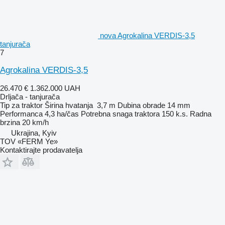
nova Agrokalina VERDIS-3,5
tanjurača
7
Agrokalina VERDIS-3,5
26.470 €
1.362.000 UAH
Drljača - tanjurača
Tip
za traktor
Širina hvatanja
3,7 m
Dubina obrade
14 mm
Performanca
4,3 ha/čas
Potrebna snaga traktora
150 k.s.
Radna
brzina
20 km/h
Ukrajina, Kyiv
TOV «FERM Ye»
Kontaktirajte prodavatelja