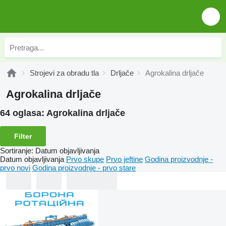
Strojevi za obradu tla
Drljače
Agrokalina drljače
Agrokalina drljače
64 oglasa:
Agrokalina drljače
Filter
Sortiranje
:
Datum objavljivanja
Datum objavljivanja
Prvo skupe
Prvo jeftine
Godina proizvodnje -
prvo novi
Godina proizvodnje - prvo stare