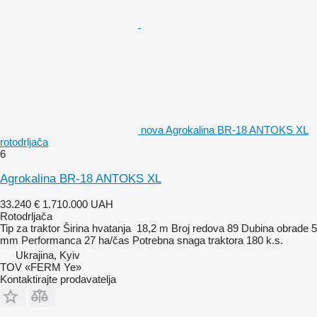
nova Agrokalina BR-18 ANTOKS XL
rotodrljača
6
Agrokalina BR-18 ANTOKS XL
33.240 €
1.710.000 UAH
Rotodrljača
Tip
za traktor
Širina hvatanja
18,2 m
Broj redova
89
Dubina obrade
5
mm
Performanca
27 ha/čas
Potrebna snaga traktora
180 k.s.
Ukrajina, Kyiv
TOV «FERM Ye»
Kontaktirajte prodavatelja