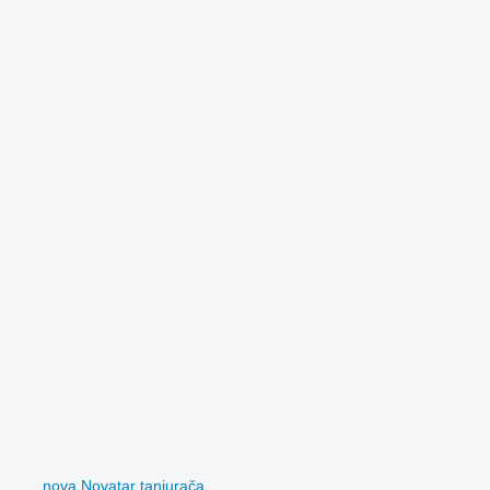
nova Novatar tanjurača