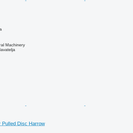
a
ral Machinery
davatelja
 Pulled Disc Harrow