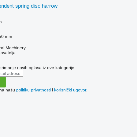
ndent spring disc harrow
a
50 mm
ral Machinery
davatelja
 primanje novih oglasa iz ove kategorije
e na našu
politiku privatnosti
i
korisnički ugovor
.