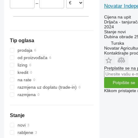
–
Novatar Indepe
Cijena na upit
Drljača - tanjurač
2024
Stanje
novi
Dubina obrade
2
Tip oglasa
Turska
Novatar Agricultu
prodaja
Kontaktirajte pro
od proizvođača
lizing
Pretplatite se na
kredit
na rate
Potpišite se
razmjena uz doplatu (trade-in)
Klikom pristajet
razmjena
Stanje
novi
rabljene