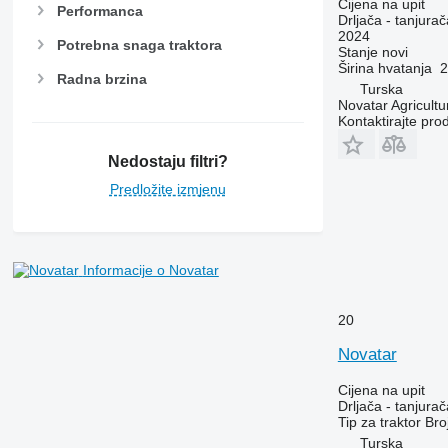
Cijena na upit
Performanca
Drljača - tanjurač
2024
Potrebna snaga traktora
Stanje
novi
Širina hvatanja
2
Radna brzina
Turska
Novatar Agricultu
Kontaktirajte pro
Nedostaju filtri?
Predložite izmjenu
Informacije o Novatar
20
Novatar
Cijena na upit
Drljača - tanjurač
Tip
za traktor
Bro
Turska