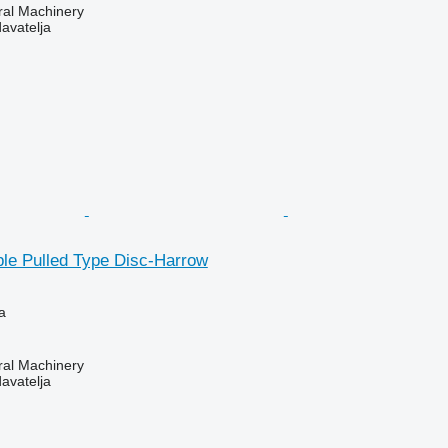
ral Machinery
davatelja
ble Pulled Type Disc-Harrow
a
ral Machinery
davatelja