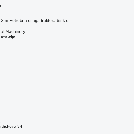
a
,2 m
Potrebna snaga traktora
65 k.s.
ral Machinery
davatelja
a
j diskova
34