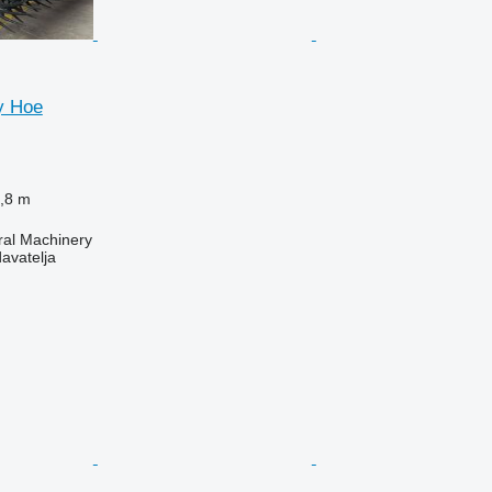
y Hoe
,8 m
ral Machinery
davatelja