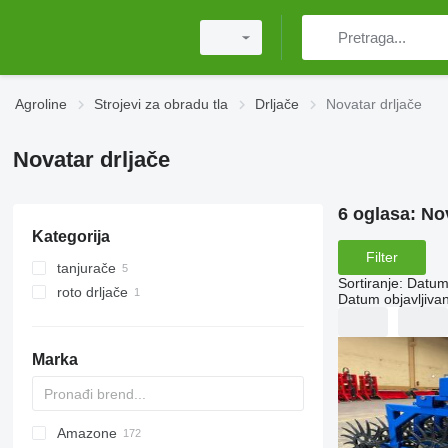
Agroline
Strojevi za obradu tla
Drljače
Novatar drljače
Novatar drljače
6 oglasa:
Nov
Kategorija
Filter
tanjurače
Sortiranje
:
Datum 
roto drljače
Datum objavljivan
Marka
Amazone
Multivator
Disc-O-Mulch
Jaguar
AT30
8
AGD