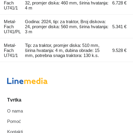
Fach
32, promjer diska: 460 mm, širina hvatanja:
6.728 €
U741/1
4 m
Metal-
Godina: 2024, tip: za traktor, Broj diskova:
Fach
24, promjer diska: 560 mm, širina hvatanja:
5.341 €
U741/PL
3 m
Metal-
Tip: za traktor, promjer diska: 510 mm,
Fach
širina hvatanja: 4 m, dubina obrade: 15
9.528 €
U741/1
mm, potrebna snaga traktora: 130 k.s.
Tvrtka
O nama
Pomoć
Kontakti