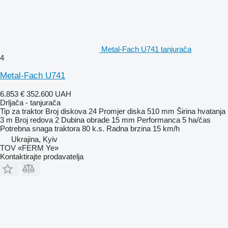
Metal-Fach U741 tanjurača
4
Metal-Fach U741
6.853 €
352.600 UAH
Drljača - tanjurača
Tip
za traktor
Broj diskova
24
Promjer diska
510 mm
Širina hvatanja
3 m
Broj redova
2
Dubina obrade
15 mm
Performanca
5 ha/čas
Potrebna snaga traktora
80 k.s.
Radna brzina
15 km/h
Ukrajina, Kyiv
TOV «FERM Ye»
Kontaktirajte prodavatelja