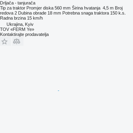
Drljača - tanjurača
Tip
za traktor
Promjer diska
560 mm
Širina hvatanja
4,5 m
Broj
redova
2
Dubina obrade
18 mm
Potrebna snaga traktora
150 k.s.
Radna brzina
15 km/h
Ukrajina, Kyiv
TOV «FERM Ye»
Kontaktirajte prodavatelja