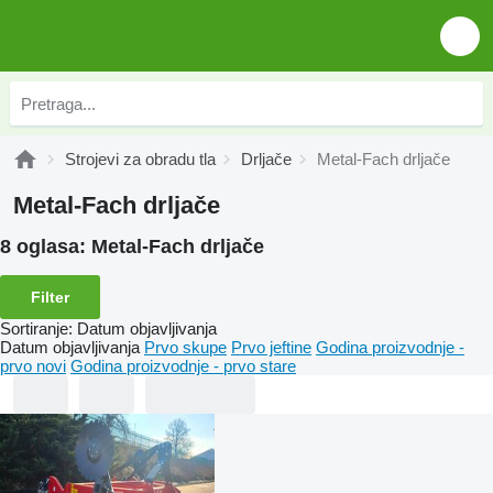
Strojevi za obradu tla
Drljače
Metal-Fach drljače
Metal-Fach drljače
8 oglasa:
Metal-Fach drljače
Filter
Sortiranje
:
Datum objavljivanja
Datum objavljivanja
Prvo skupe
Prvo jeftine
Godina proizvodnje -
prvo novi
Godina proizvodnje - prvo stare