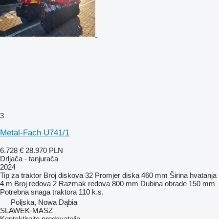
3
Metal-Fach U741/1
6.728 €
28.970 PLN
Drljača - tanjurača
2024
Tip
za traktor
Broj diskova
32
Promjer diska
460 mm
Širina hvatanja
4 m
Broj redova
2
Razmak redova
800 mm
Dubina obrade
150 mm
Potrebna snaga traktora
110 k.s.
Poljska, Nowa Dąbia
SLAWEK-MASZ
Kontaktirajte prodavatelja