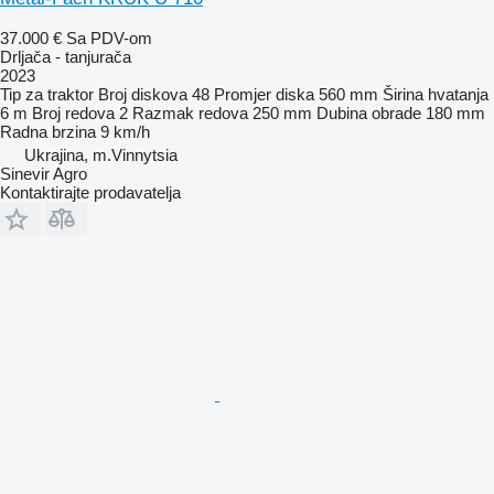
37.000 €
Sa PDV-om
Drljača - tanjurača
2023
Tip
za traktor
Broj diskova
48
Promjer diska
560 mm
Širina hvatanja
6 m
Broj redova
2
Razmak redova
250 mm
Dubina obrade
180 mm
Radna brzina
9 km/h
Ukrajina, m.Vinnytsia
Sinevir Agro
Kontaktirajte prodavatelja