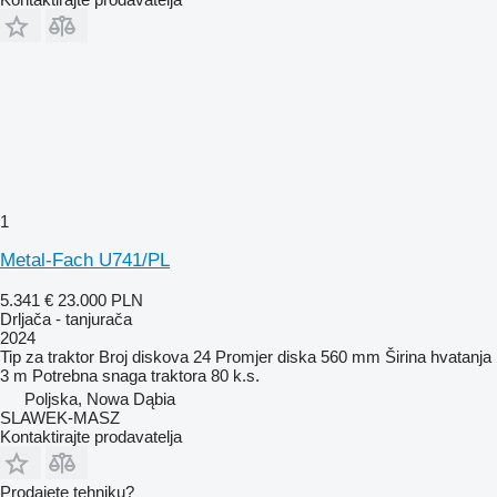
1
Metal-Fach U741/PL
5.341 €
23.000 PLN
Drljača - tanjurača
2024
Tip
za traktor
Broj diskova
24
Promjer diska
560 mm
Širina hvatanja
3 m
Potrebna snaga traktora
80 k.s.
Poljska, Nowa Dąbia
SLAWEK-MASZ
Kontaktirajte prodavatelja
Prodajete tehniku?