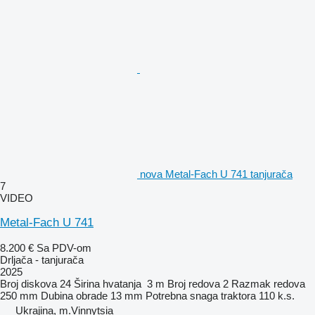
nova Metal-Fach U 741 tanjurača
7
VIDEO
Metal-Fach U 741
8.200 €
Sa PDV-om
Drljača - tanjurača
2025
Broj diskova
24
Širina hvatanja
3 m
Broj redova
2
Razmak redova
250 mm
Dubina obrade
13 mm
Potrebna snaga traktora
110 k.s.
Ukrajina, m.Vinnytsia