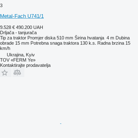
3
Metal-Fach U741/1
9.528 €
490.200 UAH
Drljača - tanjurača
Tip
za traktor
Promjer diska
510 mm
Širina hvatanja
4 m
Dubina
obrade
15 mm
Potrebna snaga traktora
130 k.s.
Radna brzina
15
km/h
Ukrajina, Kyiv
TOV «FERM Ye»
Kontaktirajte prodavatelja