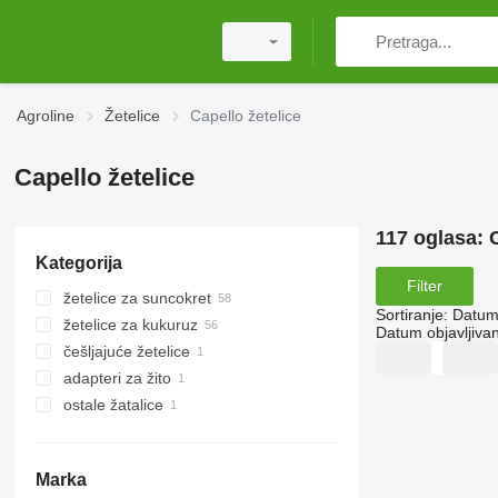
Agroline
Žetelice
Capello žetelice
Capello žetelice
117 oglasa:
Kategorija
Filter
žetelice za suncokret
Sortiranje
:
Datum 
žetelice za kukuruz
Datum objavljivan
češljajuće žetelice
adapteri za žito
ostale žatalice
Marka