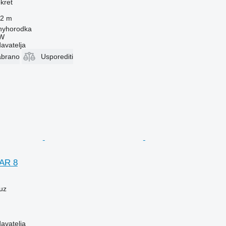
kret
2 m
enyhorodka
W
davatelja
abrano
Usporediti
AR 8
uz
davatelja