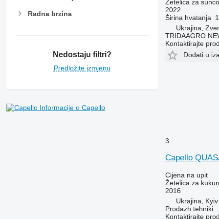
Žetelica za sunco
2022
Radna brzina
Širina hvatanja
1
Ukrajina, Zv
TRIDAAGRO NE
Kontaktirajte pro
Nedostaju filtri?
Dodati u iz
Predložite izmjenu
Informacije o Capello
3
Capello QUAS
Cijena na upit
Žetelica za kukur
2016
Ukrajina, Kyiv
Prodazh tehniki
Kontaktirajte pro