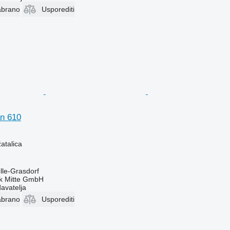
abrano
Usporediti
an 610
žatalica
lle-Grasdorf
ik Mitte GmbH
davatelja
abrano
Usporediti