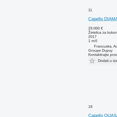
11
Capello DIAM
29.000 €
Žetelica za kukur
2017
1 m/č
Francuska, Au
Groupe Dupuy
Kontaktirajte pro
Dodati u iz
18
Capello QUAS