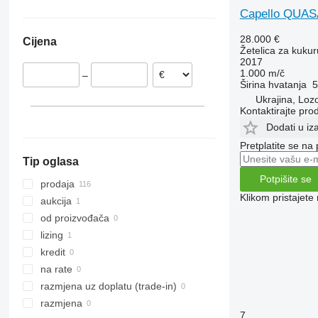
Njemačka
Ukrajina
Vario
F-series
Capello QUA
Rumunjska
M-series
28.000 €
Cijena
Poljska
Žetelica za kukur
2017
1.000 m/č
–
Širina hvatanja
5
Ukrajina, Loz
Kontaktirajte pro
Dodati u iz
Pretplatite se na
Tip oglasa
Potpišite se
prodaja
Klikom pristajet
aukcija
od proizvođača
lizing
kredit
na rate
razmjena uz doplatu (trade-in)
razmjena
7