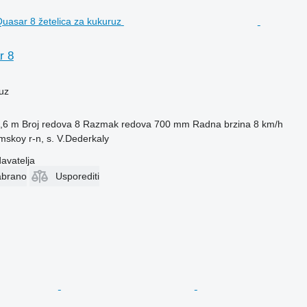
r 8
uz
,6 m
Broj redova
8
Razmak redova
700 mm
Radna brzina
8 km/h
mskoy r-n, s. V.Dederkaly
davatelja
abrano
Usporediti