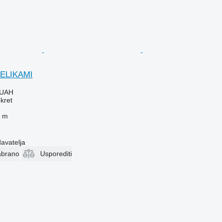
TELIKAMI
 UAH
kret
 m
davatelja
abrano
Usporediti