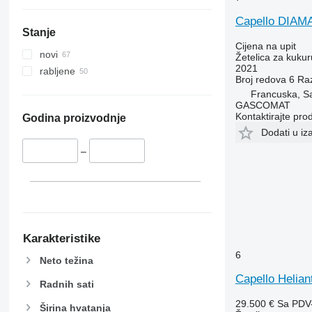
Capello DIAM
Stanje
Cijena na upit
novi
Žetelica za kukur
2021
rabljene
Broj redova
6
Ra
Francuska, S
GASCOMAT
Kontaktirajte pro
Godina proizvodnje
Dodati u iz
–
Karakteristike
6
Neto težina
Capello Helian
Radnih sati
29.500 €
Sa PDV
Širina hvatanja