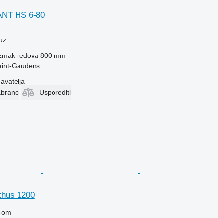
ANT HS 6-80
uz
zmak redova
800 mm
aint-Gaudens
davatelja
abrano
Usporediti
thus 1200
-om