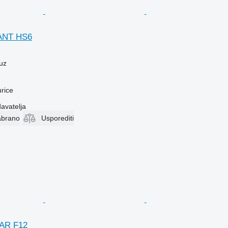
ANT HS6
uz
rice
davatelja
abrano
Usporediti
AR F12