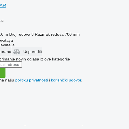
SAR
uz
,6 m
Broj redova
8
Razmak redova
700 mm
ovataya
davatelja
abrano
Usporediti
 primanje novih oglasa iz ove kategorije
e na našu
politiku privatnosti
i
korisnički ugovor
.