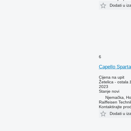
Dodati u iz
6
Capello Spart
Cijena na upit
Žetelica - ostala 
2023
Stanje
novi
Njemačka, Ho
Raiffeisen Techn
Kontaktirajte pro
Dodati u iz