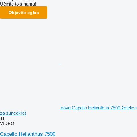
Učinite to s nama!
Objavite oglas
nova Capello Helianthus 7500 žetelica
za suncokret
11
VIDEO
Capello Helianthus 7500