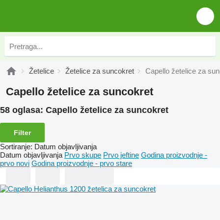
Žetelice
Žetelice za suncokret
Capello žetelice za su
Capello žetelice za suncokret
58 oglasa:
Capello žetelice za suncokret
Filter
Sortiranje
:
Datum objavljivanja
Datum objavljivanja
Prvo skupe
Prvo jeftine
Godina proizvodnje -
prvo novi
Godina proizvodnje - prvo stare