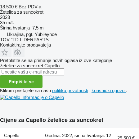
18.500 €
Bez PDV-a
Žetelica za suncokret
2023
35 m/č
Širina hvatanja
7,5 m
Ukrajina, pgt. Yubileynoe
TOV "TD LIDERPARTS"
Kontaktirajte prodavatelja
Pretplatite se na primanje novih oglasa iz ove kategorije
žetelice za suncokret
Capello
Potpišite se
Klikom pristajete na našu
politiku privatnosti
i
korisnički ugovor
.
Informacije o Capello
Cijene za Capello žetelice za suncokret
Capello
Godina: 2022, širina hvatanja: 12
29.500 €