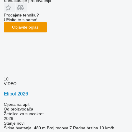
Kontaktirajte prodavatelja
Prodajete tehniku?
Učinite to s nama!
Objavite oglas
10
VIDEO
Elibol 2026
Cijena na upit
Od proizvođača
Žetelica za suncokret
2026
Stanje
novi
Širina hvatanja
480 m
Broj redova
7
Radna brzina
10 km/h