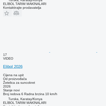
ELİBOL TARIM MAKİNALARI
Kontaktirajte prodavatelja
17
VIDEO
Elibol 2026
Cijena na upit
Od proizvođača
Žetelica za suncokret
2026
Stanje
novi
Broj redova
6
Radna brzina
10 km/h
Turska, Karatay/Konya
ELİBOL TARIM MAKİNALARI