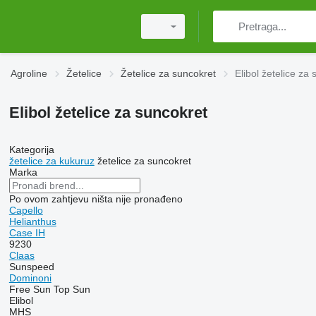
Agroline
Žetelice
Žetelice za suncokret
Elibol žetelice za
Elibol žetelice za suncokret
Kategorija
žetelice za kukuruz
žetelice za suncokret
Marka
Po ovom zahtjevu ništa nije pronađeno
Capello
Helianthus
Case IH
9230
Claas
Sunspeed
Dominoni
Free Sun
Top Sun
Elibol
MHS