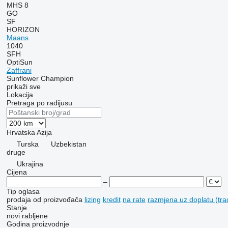
MHS 8
GO
SF
HORIZON
Maans
1040
SFH
OptiSun
Zaffrani
Sunflower Champion
prikaži sve
Lokacija
Pretraga po radijusu
Hrvatska
Azija
Turska
Uzbekistan
druge
Ukrajina
Cijena
–
Tip oglasa
prodaja
od proizvođača
lizing
kredit
na rate
razmjena uz doplatu (tra
Stanje
novi
rabljene
Godina proizvodnje