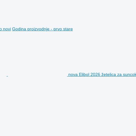
o novi
Godina proizvodnje - prvo stare
nova Elibol 2026 žetelica za suncok