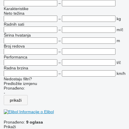
–
Karakteristike
Neto težina
–
kg
Radnih sati
–
m/č
Širina hvatanja
–
m
Broj redova
–
Performanca
–
t/č
Radna brzina
–
km/h
Nedostaju filtri?
Predložite izmjenu
Pronađeno:
-
prikaži
Informacije o Elibol
Pronađeno:
9 oglasa
Prikaži