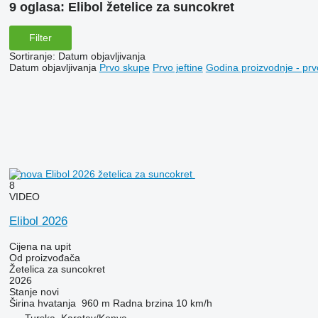
9 oglasa:
Elibol žetelice za suncokret
Filter
Sortiranje
:
Datum objavljivanja
Datum objavljivanja
Prvo skupe
Prvo jeftine
Godina proizvodnje - prv
8
VIDEO
Elibol 2026
Cijena na upit
Od proizvođača
Žetelica za suncokret
2026
Stanje
novi
Širina hvatanja
960 m
Radna brzina
10 km/h
Turska, Karatay/Konya