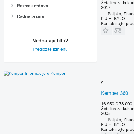
Žetelica za kukur
Razmak redova
2017
Poljska, Zbuc
Radna brzina
F.U.H. BYLO
Kontaktirajte pro
Nedostaju filtri?
Predložite izmjenu
Informacije o Kemper
9
Kemper 360
16.950 €
73.000
Žetelica za kukur
2005
Poljska, Zbuc
F.U.H. BYLO
Kontaktirajte pro