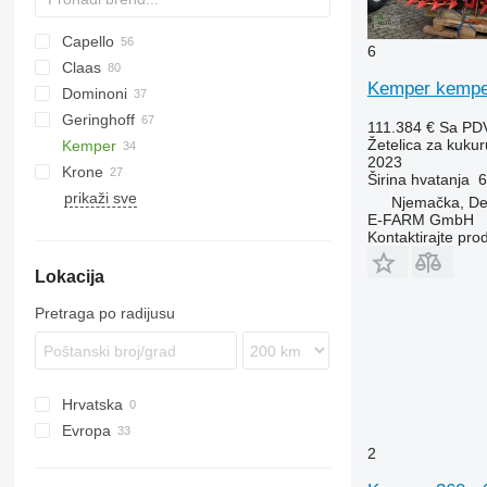
Capello
6
Claas
Diamant
1083
Kemper kempe
Dominoni
QUASAR
2188
Conspeed
Geringhoff
2388
Corio
Kaiman
MHS
L-series
111.384 €
Sa PD
Žetelica za kukur
Kemper
4408
Jaguar
Rock
HORIZON
608
2023
Krone
4412
Orbis
S978
PCA
C-series
Champion
KMS
Širina hvatanja
6
prikaži sve
Sunspeed
SL
RD
EasyCollect
MDD-200
CX
Drago GT
OptiCorn
8244
Corn Champion
Champion 375
Njemačka, D
E-FARM GmbH
ROTA DISC
FX
Drago SR6
Kontaktirajte pro
NH
Lokacija
Pretraga po radijusu
Hrvatska
Evropa
2
Njemačka
Nizozemska