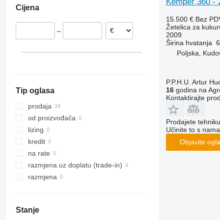
Kemper 360 
Cijena
Poljska
15.500 €
Bez PD
Žetelica za kukur
–
2009
Širina hvatanja
6
Poljska, Kudo
P.P.H.U. Artur Hu
16
godina na Agr
Tip oglasa
Kontaktirajte pro
prodaja
od proizvođača
Prodajete tehnik
Učinite to s nama
lizing
kredit
Objavite ogl
na rate
razmjena uz doplatu (trade-in)
razmjena
Stanje