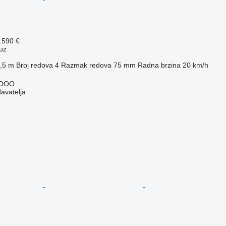
.590 €
uz
,5 m
Broj redova
4
Razmak redova
75 mm
Radna brzina
20 km/h
 OOO
davatelja