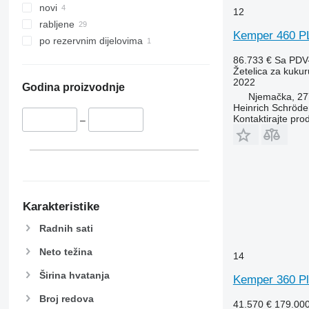
novi
12
rabljene
Kemper 460 P
po rezervnim dijelovima
86.733 €
Sa PDV
Žetelica za kukur
2022
Godina proizvodnje
Njemačka, 27
Heinrich Schröd
Kontaktirajte pro
–
Karakteristike
Radnih sati
Neto težina
14
Širina hvatanja
Kemper 360 P
Broj redova
41.570 €
179.00