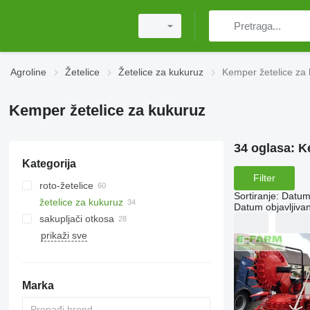
Agroline
Žetelice
Žetelice za kukuruz
Kemper žetelice za
Kemper žetelice za kukuruz
34 oglasa:
K
Kategorija
Filter
roto-žetelice
Sortiranje
:
Datum 
žetelice za kukuruz
Datum objavljivan
sakupljači otkosa
prikaži sve
Marka