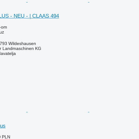
LUS - NEU - | CLAAS 494
-om
uz
793 Wildeshausen
er Landmaschinen KG
davatelja
lus
0 PLN