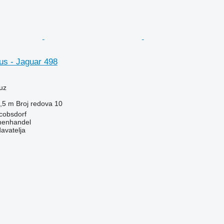
us - Jaguar 498
uz
,5 m
Broj redova
10
cobsdorf
nenhandel
davatelja