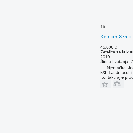
15
Kemper 375 pl
45.800 €
Žetelica za kukur
2019
Širina hvatanja
7
Njemačka, Ja
k&h Landmaschi
Kontaktirajte pro