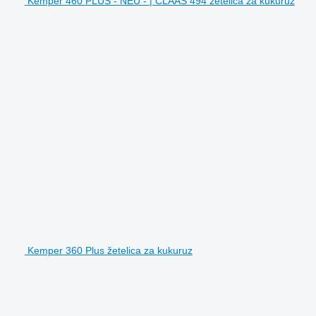
Kemper 460 PLUS - NEU - | CLAAS 494 žetelica za kukuruz
Kemper 360 Plus žetelica za kukuruz