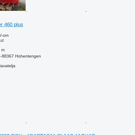
r 460 plus
V-om
uz
 m
e-88367 Hohentengen
davatelja