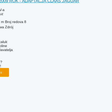
- 2009 ROK - ADAPTACJA CLAAS JAGUAR
V-a
uz
 m
Broj redova
8
wa Zdrój
caluk
oline
davatelja
u?
!
as