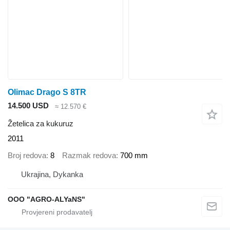
Olimac Drago S 8TR
14.500 USD
≈ 12.570 €
Žetelica za kukuruz
2011
Broj redova
8
Razmak redova
700 mm
Ukrajina, Dykanka
OOO "AGRO-ALYaNS"