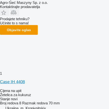
Agro-Sieć Maszyny Sp. z o.o.
Kontaktirajte prodavatelja
Prodajete tehniku?
Učinite to s nama!
Objavite oglas
1
Case IH 4408
Cijena na upit
Žetelica za kukuruz
Stanje
novi
Broj redova
8
Razmak redova
70 mm
Ukrajina, m. Kropivnitskiy