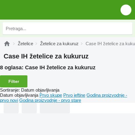
Žetelice
Žetelice za kukuruz
Case IH žetelice za kuk
Case IH žetelice za kukuruz
8 oglasa:
Case IH žetelice za kukuruz
Filter
Sortiranje
:
Datum objavljivanja
Datum objavljivanja
Prvo skupe
Prvo jeftine
Godina proizvodnje -
prvo novi
Godina proizvodnje - prvo stare