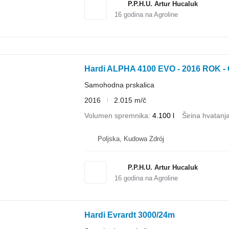
P.P.H.U. Artur Hucaluk
16
godina na Agroline
Hardi ALPHA 4100 EVO - 2016 ROK - 
Samohodna prskalica
2016
2.015 m/č
Volumen spremnika
4.100 l
Širina hvatanj
Poljska, Kudowa Zdrój
P.P.H.U. Artur Hucaluk
16
godina na Agroline
Hardi Evrardt 3000/24m