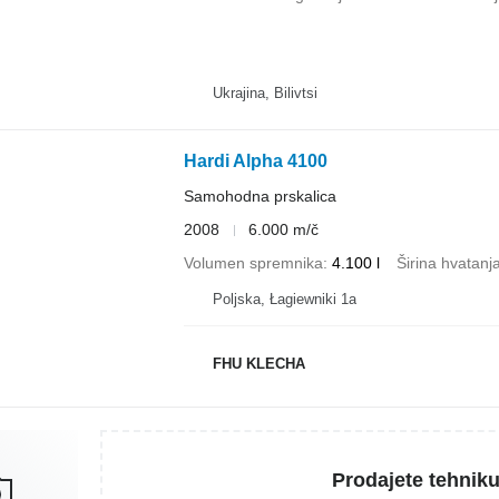
Ukrajina, Bilivtsi
Hardi Alpha 4100
Samohodna prskalica
2008
6.000 m/č
Volumen spremnika
4.100 l
Širina hvatanj
Poljska, Łagiewniki 1a
FHU KLECHA
Prodajete tehnik