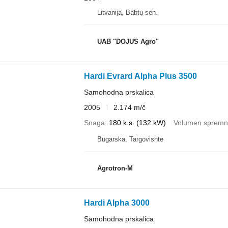
Litvanija, Babtų sen.
UAB "DOJUS Agro"
Hardi Evrard Alpha Plus 3500
Samohodna prskalica
2005
2.174 m/č
Snaga
180 k.s. (132 kW)
Volumen spremn
Bugarska, Targovishte
Agrotron-M
Hardi Alpha 3000
Samohodna prskalica