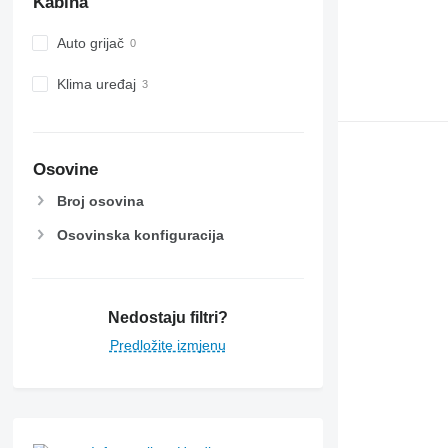
Kabina
Auto grijač
Klima uređaj
Osovine
Broj osovina
Osovinska konfiguracija
Nedostaju filtri?
Predložite izmjenu