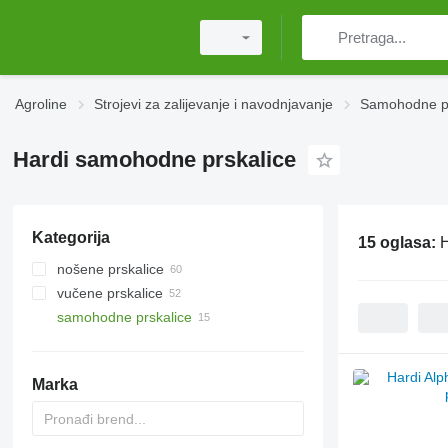
Agroline
Strojevi za zaliјеvanje i navodnjavanje
Samohodne pr
Hardi samohodne prskalice
Kategorija
15 oglasa:
H
nošene prskalice
vučene prskalice
samohodne prskalice
Marka