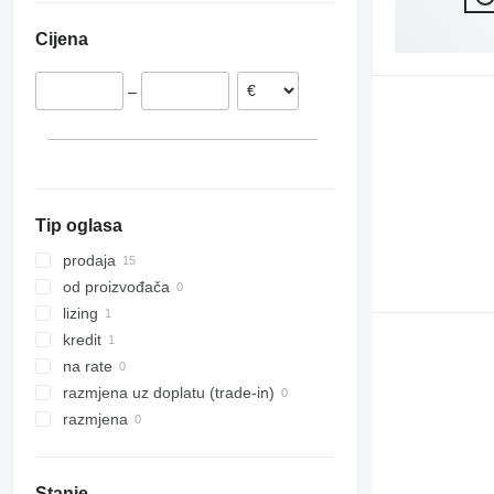
Rumunjska
Cijena
Litvanija
Njemačka
–
Bugarska
Tip oglasa
prodaja
od proizvođača
lizing
kredit
na rate
razmjena uz doplatu (trade-in)
razmjena
Stanje