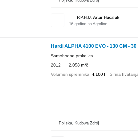
Poljska, Kudowa Zdrój
P.P.H.U. Artur Hucaluk
16
godina na Agroline
Hardi ALPHA 4100 EVO - 130 CM - 30
Samohodna prskalica
2012
2.058 m/č
Volumen spremnika
4.100 l
Širina hvatanj
Poljska, Kudowa Zdrój