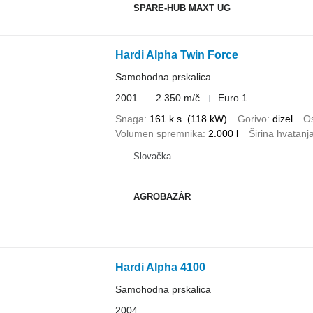
SPARE-HUB MAXT UG
Hardi Alpha Twin Force
Samohodna prskalica
2001
2.350 m/č
Euro 1
Snaga
161 k.s. (118 kW)
Gorivo
dizel
Os
Volumen spremnika
2.000 l
Širina hvatanj
Slovačka
AGROBAZÁR
Hardi Alpha 4100
Samohodna prskalica
2004