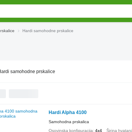
skalice
Hardi samohodne prskalice
ardi samohodne prskalice
Hardi Alpha 4100
Samohodna prskalica
Osovinska konfiguracija
4x4
Širina hvatan