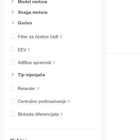
Model motora
Snaga motora
Gorivo
Filter za čestice čađi
EEV
AdBlue spremnik
Tip mјenjača
Retarder
Centralno podmazivanje
Blokada diferencijala