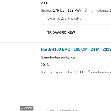
2007
Snaga
175 k.s. (129 kW)
Širina hvatanja
Ukrajina, Zvenyhorodka
TRIDAAGRO NEW
Hardi 4100 EVO - 165 CM - 24 M - 20
Samohodna prskalica
2013
Volumen spremnika
4.100 l
Širina hvatanj
VIDEO