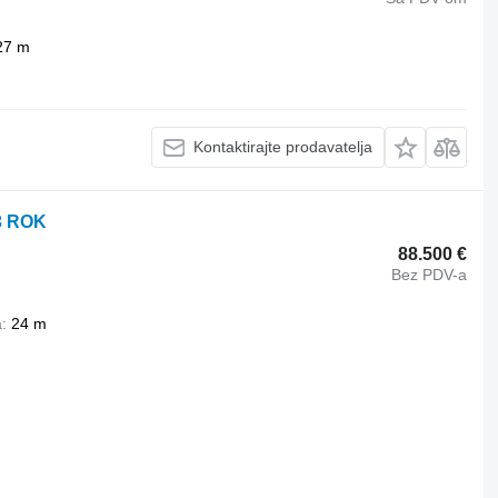
27 m
Kontaktirajte prodavatelja
13 ROK
88.500 €
Bez PDV-a
a
24 m