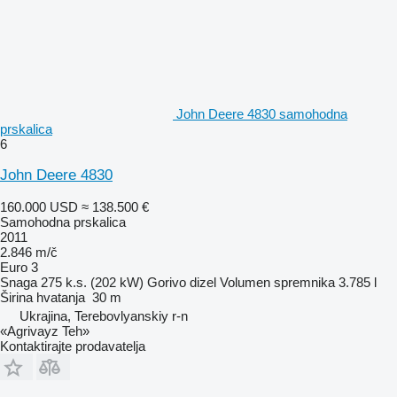
John Deere 4830 samohodna
prskalica
6
John Deere 4830
160.000 USD
≈ 138.500 €
Samohodna prskalica
2011
2.846 m/č
Euro 3
Snaga
275 k.s. (202 kW)
Gorivo
dizel
Volumen spremnika
3.785 l
Širina hvatanja
30 m
Ukrajina, Terebovlyanskiy r-n
«Agrivayz Teh»
Kontaktirajte prodavatelja