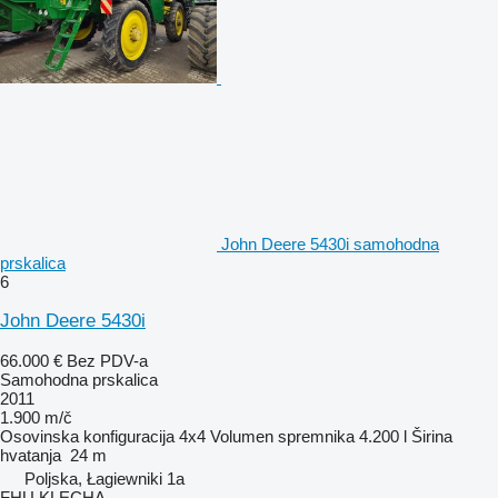
John Deere 5430i samohodna
prskalica
6
John Deere 5430i
66.000 €
Bez PDV-a
Samohodna prskalica
2011
1.900 m/č
Osovinska konfiguracija
4x4
Volumen spremnika
4.200 l
Širina
hvatanja
24 m
Poljska, Łagiewniki 1a
FHU KLECHA