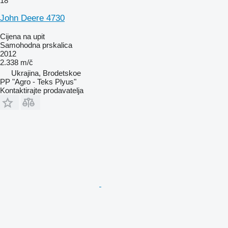
18
John Deere 4730
Cijena na upit
Samohodna prskalica
2012
2.338 m/č
Ukrajina, Brodetskoe
PP "Agro - Teks Plyus"
Kontaktirajte prodavatelja