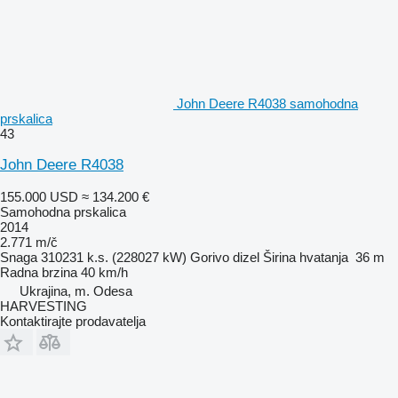
John Deere R4038 samohodna
prskalica
43
John Deere R4038
155.000 USD
≈ 134.200 €
Samohodna prskalica
2014
2.771 m/č
Snaga
310231 k.s. (228027 kW)
Gorivo
dizel
Širina hvatanja
36 m
Radna brzina
40 km/h
Ukrajina, m. Odesa
HARVESTING
Kontaktirajte prodavatelja