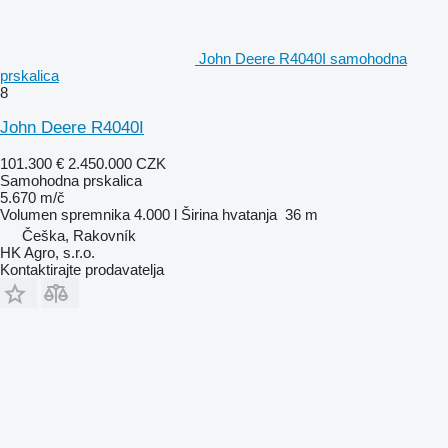
John Deere R4040I samohodna
prskalica
8
John Deere R4040I
101.300 €
2.450.000 CZK
Samohodna prskalica
5.670 m/č
Volumen spremnika
4.000 l
Širina hvatanja
36 m
Češka, Rakovník
HK Agro, s.r.o.
Kontaktirajte prodavatelja