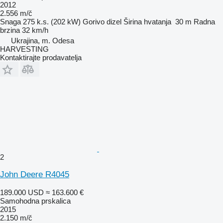
2012
2.556 m/č
Snaga
275 k.s. (202 kW)
Gorivo
dizel
Širina hvatanja
30 m
Radna
brzina
32 km/h
Ukrajina, m. Odesa
HARVESTING
Kontaktirajte prodavatelja
2
John Deere R4045
189.000 USD
≈ 163.600 €
Samohodna prskalica
2015
2.150 m/č