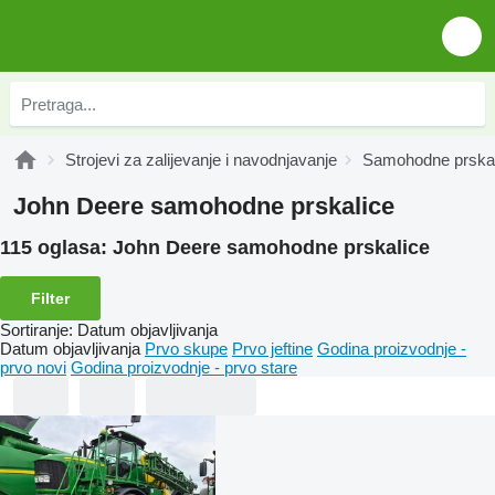
Strojevi za zaliјеvanje i navodnjavanje
Samohodne prskal
John Deere samohodne prskalice
115 oglasa:
John Deere samohodne prskalice
Filter
Sortiranje
:
Datum objavljivanja
Datum objavljivanja
Prvo skupe
Prvo jeftine
Godina proizvodnje -
prvo novi
Godina proizvodnje - prvo stare