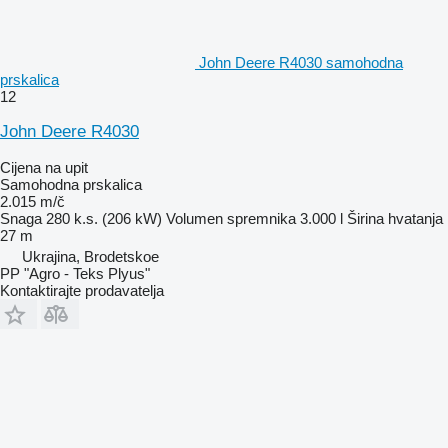
John Deere R4030 samohodna
prskalica
12
John Deere R4030
Cijena na upit
Samohodna prskalica
2.015 m/č
Snaga
280 k.s. (206 kW)
Volumen spremnika
3.000 l
Širina hvatanja
27 m
Ukrajina, Brodetskoe
PP "Agro - Teks Plyus"
Kontaktirajte prodavatelja