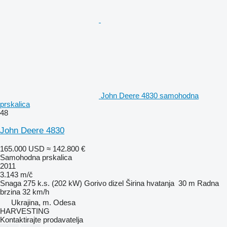
John Deere 4830 samohodna
prskalica
48
John Deere 4830
165.000 USD
≈ 142.800 €
Samohodna prskalica
2011
3.143 m/č
Snaga
275 k.s. (202 kW)
Gorivo
dizel
Širina hvatanja
30 m
Radna
brzina
32 km/h
Ukrajina, m. Odesa
HARVESTING
Kontaktirajte prodavatelja