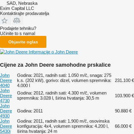
SAD, Nebraska
Exim Capital LLC
Kontaktirajte prodavatelja
Prodajete tehniku?
Učinite to s nama!
Objavite oglas
Informacije o John Deere
Cijene za John Deere samohodne prskalice
John
Godina: 2021, radnih sati: 1.050 m/č, snaga: 275
Deere
k.s. (202 kW), gorivo: dizel, volumen spremnika:
231.100 €
4040
4.000 l
John
Godina: 2012, radnih sati: 4.300 m/č, volumen
Deere
103.900 €
spremnika: 3.028 l, širina hvatanja: 30,5 m
4730
John
Deere
Godina: 2011
90.880 €
4930
John
Godina: 2011, radnih sati: 1.900 m/č, osovinska
Deere
konfiguracija: 4x4, volumen spremnika: 4.200 l,
66.000 €
5430i
širina hvatanja: 24 m