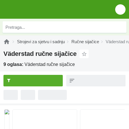
Strojevi za sjetvu i sadnju
Ručne sijačice
Väderstad ru
Väderstad ručne sijačice
9 oglasa:
Väderstad ručne sijačice