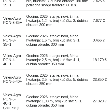
PON-2-
broj kućišta: 3, dubina obrade: 180 mm,
7.425 €
35+1
potrebna snaga traktora: 80 k.s.
Godina: 2026, stanje: novi, širina
Veles-Agro
hvatanja: 1,2 m, broj kućišta: 3, dubina
7.677 €
PON-3-35+
obrade: 300 mm
Veles-Agro
Godina: 2026, stanje: novi, širina
PON-3-
hvatanja: 1,6 m, broj kućišta: 3+1,
9.466 €
35+1
dubina obrade: 300 mm
Veles-Agro
Godina: 2026, stanje: novi, širina
PON-4-
hvatanja: 2,5 m, broj kućišta: 4+1,
18.170 €
40+1
dubina obrade: 350 mm
Godina: 2026, stanje: novi, širina
Veles-Agro
hvatanja: 2,5 m, broj kućišta: 5, dubina
23.850 €
PON-5-40+
obrade: 350 mm
Veles-Agro
Godina: 2026, stanje: novi, širina
PON-5-
hvatanja: 1,98 m, broj kućišta: 5+1,
27.020 €
40+1
dubina obrade: 350 mm
(Lemken)