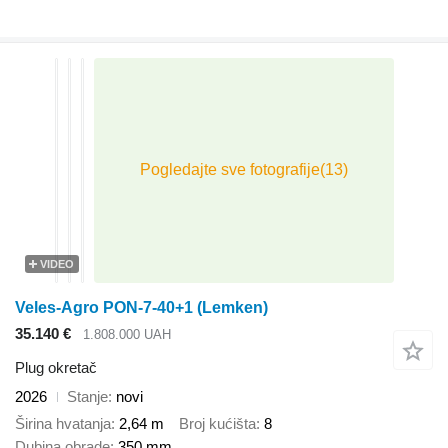
VIDEO
Veles-Agro PON-7-40+1 (Lemken)
35.140 €
1.808.000 UAH
Plug okretač
2026
Stanje
novi
Širina hvatanja
2,64 m
Broj kućišta
8
Dubina obrade
350 mm