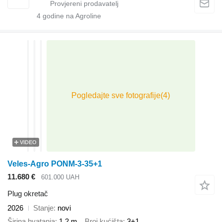
4
godine na Agroline
VIDEO
Veles-Agro PONM-3-35+1
11.680 €
601.000 UAH
Plug okretač
2026
Stanje
novi
Širina hvatanja
1,2 m
Broj kućišta
3+1