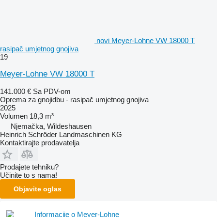
novi Meyer-Lohne VW 18000 T
rasipač umjetnog gnojiva
19
Meyer-Lohne VW 18000 T
141.000 €
Sa PDV-om
Oprema za gnojidbu - rasipač umjetnog gnojiva
2025
Volumen
18,3 m³
Njemačka, Wildeshausen
Heinrich Schröder Landmaschinen KG
Kontaktirajte prodavatelja
Prodajete tehniku?
Učinite to s nama!
Objavite oglas
Informacije o Meyer-Lohne