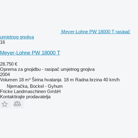
Meyer-Lohne PW 18000 T rasipač
umjetnog gnojiva
16
Meyer-Lohne PW 18000 T
28.750 €
Oprema za gnojidbu - rasipač umjetnog gnojiva
2004
Volumen
18 m³
Širina hvatanja
18 m
Radna brzina
40 km/h
Njemačka, Bockel - Gyhum
Fricke Landmaschinen GmbH
Kontaktirajte prodavatelja