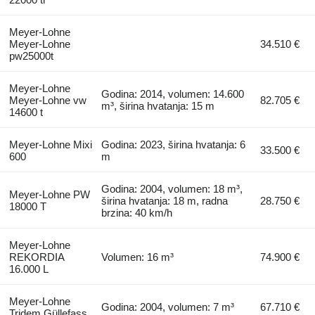
Meyer-Lohne
Meyer-Lohne
34.510 €
pw25000t
Meyer-Lohne
Godina: 2014, volumen: 14.600
Meyer-Lohne vw
82.705 €
m³, širina hvatanja: 15 m
14600 t
Meyer-Lohne Mixi
Godina: 2023, širina hvatanja: 6
33.500 €
600
m
Godina: 2004, volumen: 18 m³,
Meyer-Lohne PW
širina hvatanja: 18 m, radna
28.750 €
18000 T
brzina: 40 km/h
Meyer-Lohne
REKORDIA
Volumen: 16 m³
74.900 €
16.000 L
Meyer-Lohne
Godina: 2004, volumen: 7 m³
67.710 €
Tridem Güllefass