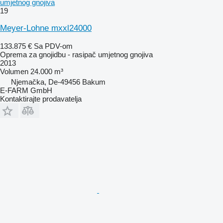
umjetnog gnojiva
19
Meyer-Lohne mxxl24000
133.875 €
Sa PDV-om
Oprema za gnojidbu - rasipač umjetnog gnojiva
2013
Volumen
24.000 m³
Njemačka, De-49456 Bakum
E-FARM GmbH
Kontaktirajte prodavatelja