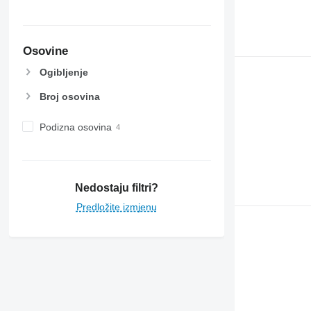
Osovine
Ogibljenje
Broj osovina
Podizna osovina
Nedostaju filtri?
Predložite izmjenu