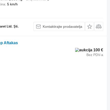
ina
5 km/h
ret Ltd. Şti.
Kontaktirajte prodavatelja
p Aftakas
100 €
Bez PDV-a