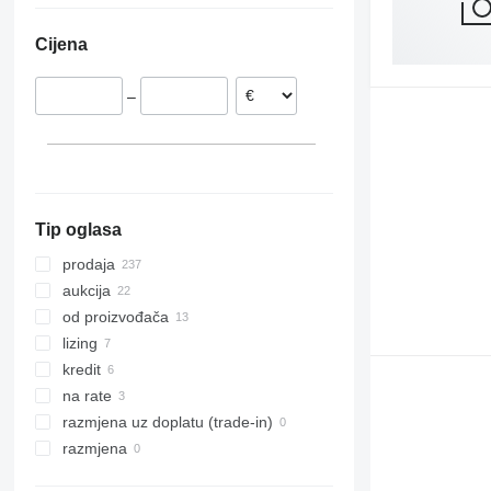
Nizozemska
Čile
Cijena
Rumunjska
Mađarska
–
Švedska
Litvanija
Danska
prikaži sve
Tip oglasa
prodaja
aukcija
od proizvođača
lizing
kredit
na rate
razmjena uz doplatu (trade-in)
razmjena