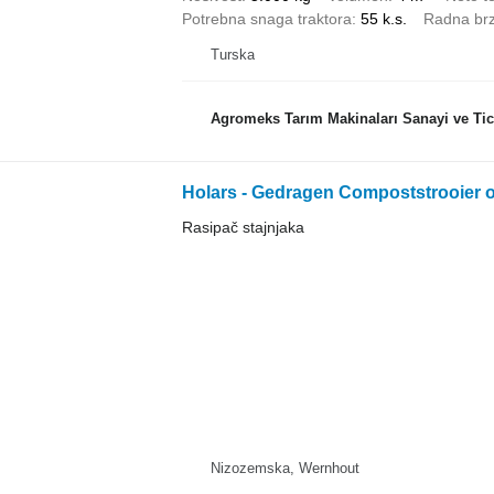
Potrebna snaga traktora
55 k.s.
Radna brz
Turska
Agromeks Tarım Makinaları Sanayi ve Tica
Holars - Gedragen Compoststrooier o
Rasipač stajnjaka
Nizozemska, Wernhout