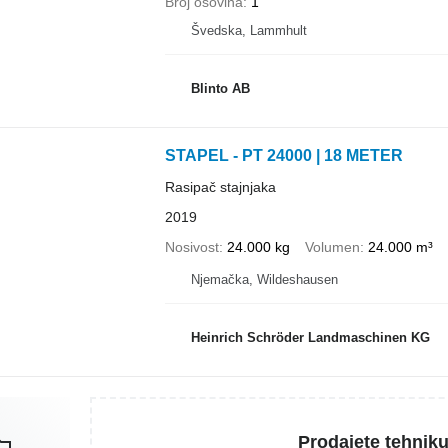
Broj osovina
1
Švedska, Lammhult
Blinto AB
STAPEL - PT 24000 | 18 METER
Rasipač stajnjaka
2019
Nosivost
24.000 kg
Volumen
24.000 m³
Njemačka, Wildeshausen
Heinrich Schröder Landmaschinen KG
Prodajete tehnik