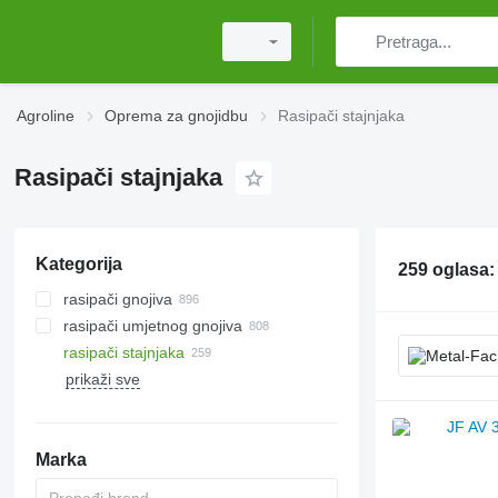
Agroline
Oprema za gnojidbu
Rasipači stajnjaka
Rasipači stajnjaka
Kategorija
259 oglasa
rasipači gnojiva
rasipači umjetnog gnojiva
nošeni rasipači
rasipači stajnjaka
vučeni rasipači
prikaži sve
kolica za rasipanje gnojiva
Marka