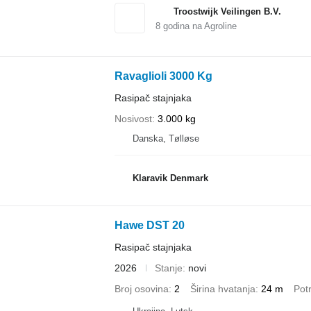
Troostwijk Veilingen B.V.
8
godina na Agroline
Ravaglioli 3000 Kg
Rasipač stajnjaka
Nosivost
3.000 kg
Danska, Tølløse
Klaravik Denmark
Hawe DST 20
Rasipač stajnjaka
2026
Stanje
novi
Broj osovina
2
Širina hvatanja
24 m
Pot