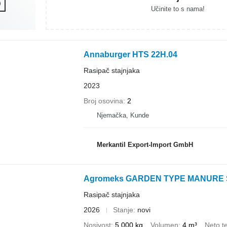
Učinite to s nama!
Annaburger HTS 22H.04
Rasipač stajnjaka
2023
Broj osovina
2
Njemačka, Kunde
Merkantil Export-Import GmbH
Rasipač stajnjaka
2026
Stanje
novi
Nosivost
5.000 kg
Volumen
4 m³
Neto t