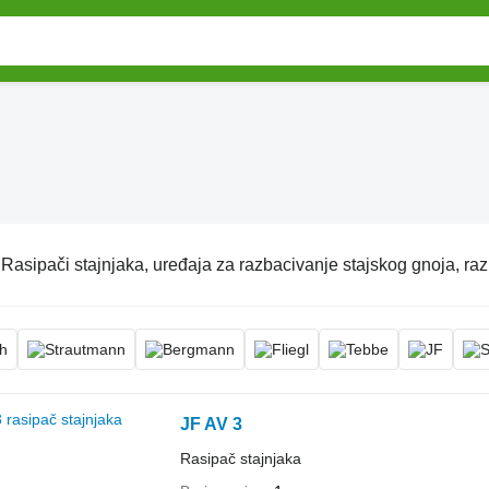
:
Rasipači stajnjaka, uređaja za razbacivanje stajskog gnoja, ra
JF AV 3
Rasipač stajnjaka