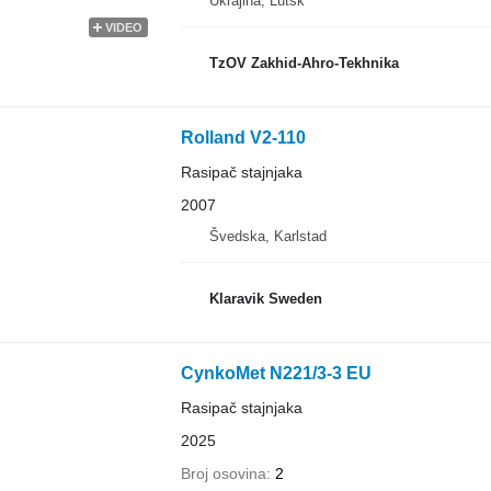
Ukrajina, Lutsk
VIDEO
TzOV Zakhid-Ahro-Tekhnika
Rolland V2-110
Rasipač stajnjaka
2007
Švedska, Karlstad
Klaravik Sweden
CynkoMet N221/3-3 EU
Rasipač stajnjaka
2025
Broj osovina
2