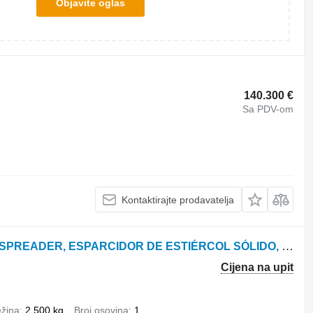
Objavite oglas
140.300 €
Sa PDV-om
Kontaktirajte prodavatelja
Agromeks GARDEN TYPE MANURE SPREADER, ESPARCIDOR DE ESTIÉRCOL SÓLIDO, REM
Cijena na upit
ežina
2.500 kg
Broj osovina
1