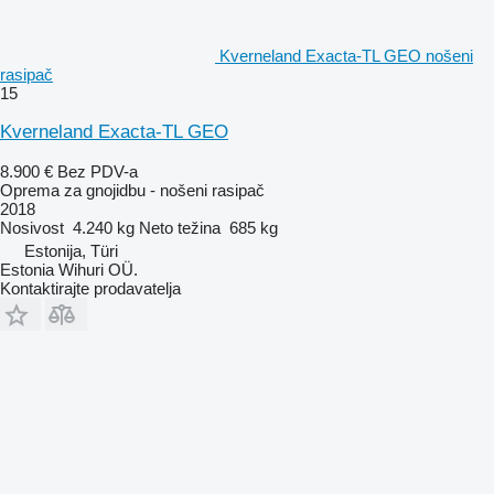
Kverneland Exacta-TL GEO nošeni
rasipač
15
Kverneland Exacta-TL GEO
8.900 €
Bez PDV-a
Oprema za gnojidbu - nošeni rasipač
2018
Nosivost
4.240 kg
Neto težina
685 kg
Estonija, Türi
Estonia Wihuri OÜ.
Kontaktirajte prodavatelja