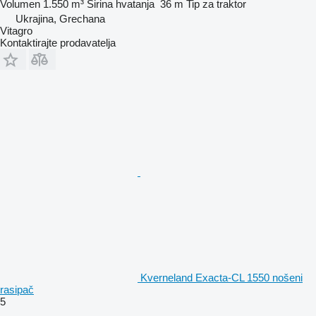
Volumen
1.550 m³
Širina hvatanja
36 m
Tip
za traktor
Ukrajina, Grechana
Vitagro
Kontaktirajte prodavatelja
Kverneland Exacta-CL 1550 nošeni
rasipač
5