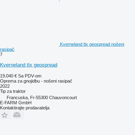
Kverneland tlx geospread nošeni
rasipač
7
Kverneland tlx geospread
19.040 €
Sa PDV-om
Oprema za gnojidbu - nošeni rasipač
2022
Tip
za traktor
Francuska, Fr-55300 Chauvoncourt
E-FARM GmbH
Kontaktirajte prodavatelja