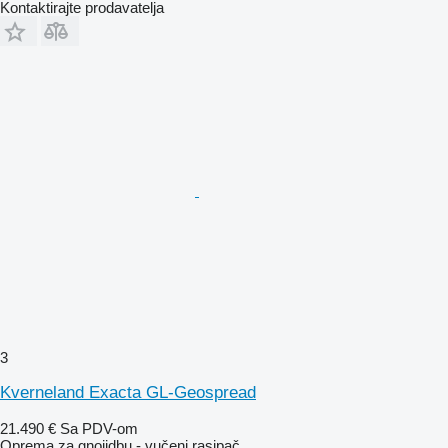
Kontaktirajte prodavatelja
3
Kverneland Exacta GL-Geospread
21.490 €
Sa PDV-om
Oprema za gnojidbu - vučeni rasipač