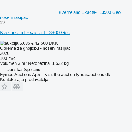
Kverneland Exacta-TL3900 Geo
nošeni rasipač
19
Kverneland Exacta-TL3900 Geo
5.685 €
42.500 DKK
Oprema za gnojidbu - nošeni rasipač
2020
100 m/č
Volumen
3 m³
Neto težina
1.532 kg
Danska, Sjælland
Fymas Auctions ApS – visit the auction fymasauctions.dk
Kontaktirajte prodavatelja