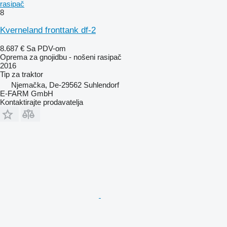
rasipač
8
Kverneland fronttank df-2
8.687 €
Sa PDV-om
Oprema za gnojidbu - nošeni rasipač
2016
Tip
za traktor
Njemačka, De-29562 Suhlendorf
E-FARM GmbH
Kontaktirajte prodavatelja