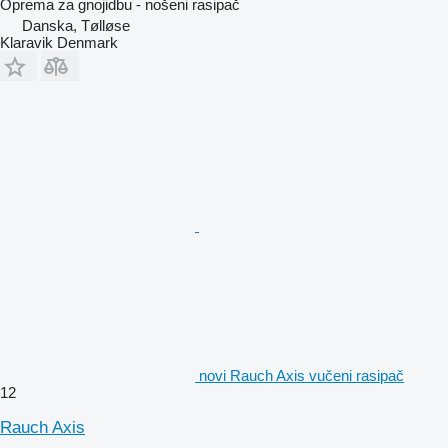
Oprema za gnojidbu - nošeni rasipač
Danska, Tølløse
Klaravik Denmark
novi Rauch Axis vučeni rasipač
12
Rauch Axis