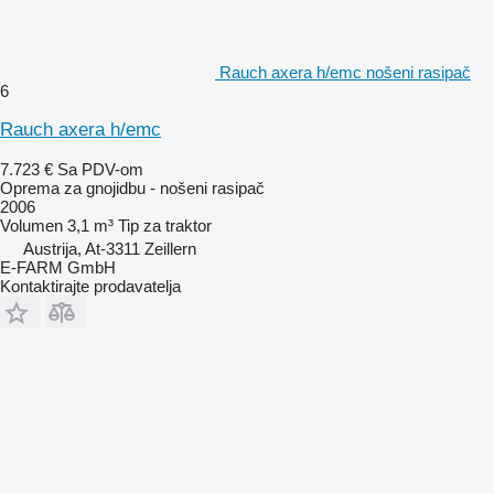
Rauch axera h/emc nošeni rasipač
6
Rauch axera h/emc
7.723 €
Sa PDV-om
Oprema za gnojidbu - nošeni rasipač
2006
Volumen
3,1 m³
Tip
za traktor
Austrija, At-3311 Zeillern
E-FARM GmbH
Kontaktirajte prodavatelja