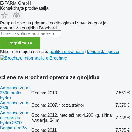
E-FARM GmbH
Kontaktirajte prodavatelja
Pretplatite se na primanje novih oglasa iz ove kategorije
oprema za gnojidbu
Brochard
Potpišite se
Klikom pristajete na našu
politiku privatnosti
i
korisnički ugovor
.
Informacije o Brochard
Cijene za Brochard oprema za gnojidbu
Amazone za-m
2500 profis
Godina: 2010
7.561 €
hydro
Amazone za-m
Godina: 2007, tip: za traktor
7.378 €
3600
Amazone za-m
Godina: 2012, neto težina: 4.200 kg, širina
ultra profis
7.438 €
hvatanja: 24 m
hydro 3600
Bogballe m2w
Godina: 2011
7.735 €