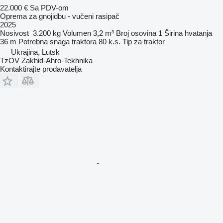
22.000 €
Sa PDV-om
Oprema za gnojidbu - vučeni rasipač
2025
Nosivost
3.200 kg
Volumen
3,2 m³
Broj osovina
1
Širina hvatanja
36 m
Potrebna snaga traktora
80 k.s.
Tip
za traktor
Ukrajina, Lutsk
TzOV Zakhid-Ahro-Tekhnika
Kontaktirajte prodavatelja