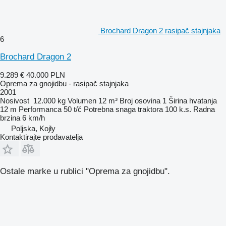
Brochard Dragon 2 rasipač stajnjaka
6
Brochard Dragon 2
9.289 €
40.000 PLN
Oprema za gnojidbu - rasipač stajnjaka
2001
Nosivost
12.000 kg
Volumen
12 m³
Broj osovina
1
Širina hvatanja
12 m
Performanca
50 t/č
Potrebna snaga traktora
100 k.s.
Radna
brzina
6 km/h
Poljska, Kojły
Kontaktirajte prodavatelja
Ostale marke u rublici "Oprema za gnojidbu".