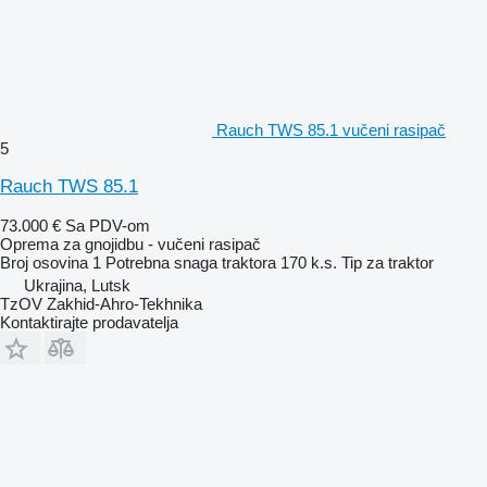
Rauch TWS 85.1 vučeni rasipač
5
Rauch TWS 85.1
73.000 €
Sa PDV-om
Oprema za gnojidbu - vučeni rasipač
Broj osovina
1
Potrebna snaga traktora
170 k.s.
Tip
za traktor
Ukrajina, Lutsk
TzOV Zakhid-Ahro-Tekhnika
Kontaktirajte prodavatelja