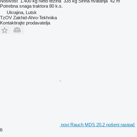
Nosivost
1.400 kg
Neto težina
335 kg
Širina hvatanja
42 m
Potrebna snaga traktora
80 k.s.
Ukrajina, Lutsk
TzOV Zakhid-Ahro-Tekhnika
Kontaktirajte prodavatelja
novi Rauch MDS 20.2 nošeni rasipač
6