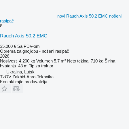
novi Rauch Axis 50.2 EMC nošeni
rasipač
8
Rauch Axis 50.2 EMC
35.000 €
Sa PDV-om
Oprema za gnojidbu - nošeni rasipač
2026
Nosivost
4.200 kg
Volumen
5,7 m³
Neto težina
710 kg
Širina
hvatanja
48 m
Tip
za traktor
Ukrajina, Lutsk
TzOV Zakhid-Ahro-Tekhnika
Kontaktirajte prodavatelja