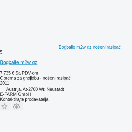
Bogballe m2w qz nošeni rasipač
5
Bogballe m2w qz
7.735 €
Sa PDV-om
Oprema za gnojidbu - nošeni rasipač
2011
Austrija, At-2700 Wr. Neustadt
E-FARM GmbH
Kontaktirajte prodavatelja