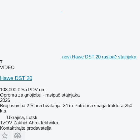
novi Hawe DST 20 rasipač stajnjaka
7
VIDEO
Hawe DST 20
103.000 €
Sa PDV-om
Oprema za gnojidbu - rasipač stajnjaka
2026
Broj osovina
2
Širina hvatanja
24 m
Potrebna snaga traktora
250
k.s.
Ukrajina, Lutsk
TzOV Zakhid-Ahro-Tekhnika
Kontaktirajte prodavatelja