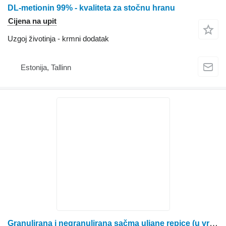
DL-metionin 99% - kvaliteta za stočnu hranu
Cijena na upit
Uzgoj životinja - krmni dodatak
Estonija, Tallinn
Granulirana i negranulirana sačma uljane repice (u vrećama i rasuto)