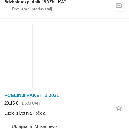
Bdzholorozplidnik "BDZhILKA"
PČELINJI PAKETI u 2021
29,15 €
1.500 UAH
Uzgoj životinja - pčela
Ukrajina, m.Mukachevo