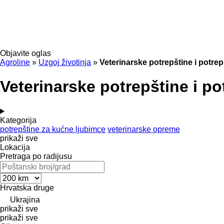
Objavite oglas
Agroline
»
Uzgoj životinja
»
Veterinarske potrepštine i potre
Veterinarske potrepštine i p
Kategorija
potrepštine za kućne ljubimce
veterinarske opreme
prikaži sve
Lokacija
Pretraga po radijusu
Hrvatska
druge
Ukrajina
prikaži sve
prikaži sve