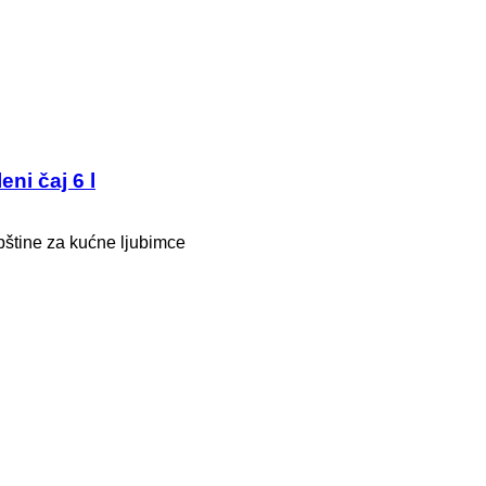
eni čaj 6 l
epštine za kućne ljubimce