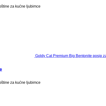
epštine za kućne ljubimce
Goldy Cat Premium Big Bentonite posip 
e
epštine za kućne ljubimce