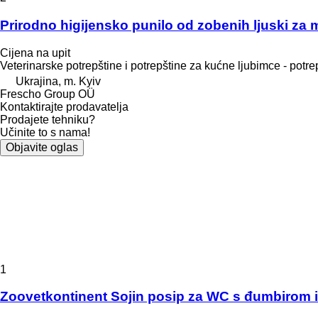
Prirodno higijensko punilo od zobenih ljuski za 
Cijena na upit
Veterinarske potrepštine i potrepštine za kućne ljubimce - potr
Ukrajina, m. Kyiv
Frescho Group OÜ
Kontaktirajte prodavatelja
Prodajete tehniku?
Učinite to s nama!
Objavite oglas
1
Zoovetkontinent Sojin posip za WC s đumbirom 