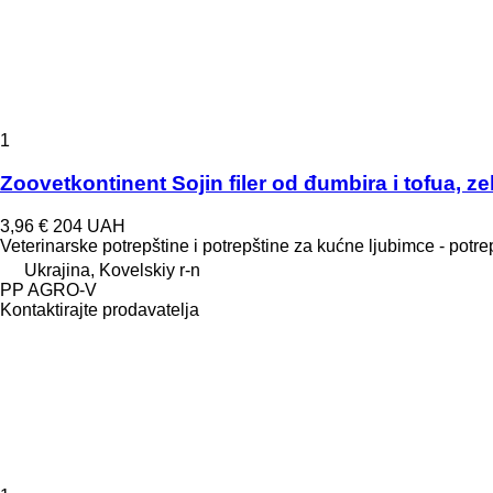
1
Zoovetkontinent Sojin filer od đumbira i tofua, zel
3,96 €
204 UAH
Veterinarske potrepštine i potrepštine za kućne ljubimce - potr
Ukrajina, Kovelskiy r-n
PP AGRO-V
Kontaktirajte prodavatelja