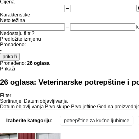
Cijena
–
Karakteristike
Neto težina
–
k
Nedostaju filtri?
Predložite izmjenu
Pronađeno:
-
prikaži
Pronađeno:
26 oglasa
Prikaži
26 oglasa:
Veterinarske potrepštine i p
Filter
Sortiranje
:
Datum objavljivanja
Datum objavljivanja
Prvo skupe
Prvo jeftine
Godina proizvodnje
Izaberite kategoriju:
potrepštine za kućne ljubimce