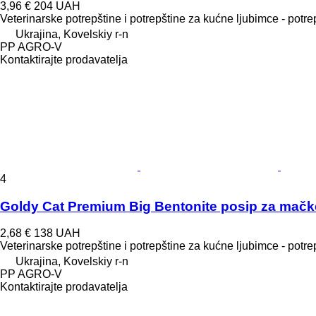
3,96 €
204 UAH
Veterinarske potrepštine i potrepštine za kućne ljubimce - potr
Ukrajina, Kovelskiy r-n
PP AGRO-V
Kontaktirajte prodavatelja
4
Goldy Cat Premium Big Bentonite posip za mačk
2,68 €
138 UAH
Veterinarske potrepštine i potrepštine za kućne ljubimce - potr
Ukrajina, Kovelskiy r-n
PP AGRO-V
Kontaktirajte prodavatelja