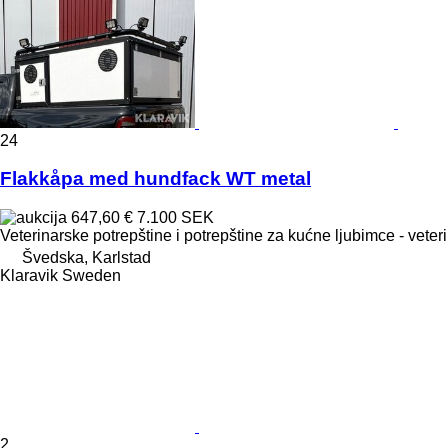
24
Flakkåpa med hundfack WT metal
647,60 €
7.100 SEK
Veterinarske potrepštine i potrepštine za kućne ljubimce - vete
Švedska, Karlstad
Klaravik Sweden
2