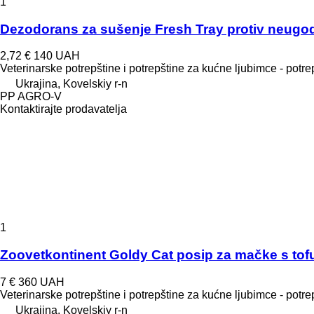
1
Dezodorans za sušenje Fresh Tray protiv neugod
2,72 €
140 UAH
Veterinarske potrepštine i potrepštine za kućne ljubimce - potr
Ukrajina, Kovelskiy r-n
PP AGRO-V
Kontaktirajte prodavatelja
1
Zoovetkontinent Goldy Cat posip za mačke s tof
7 €
360 UAH
Veterinarske potrepštine i potrepštine za kućne ljubimce - potr
Ukrajina, Kovelskiy r-n