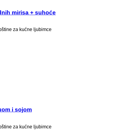
nih mirisa + suhoće
epštine za kućne ljubimce
uom i sojom
epštine za kućne ljubimce