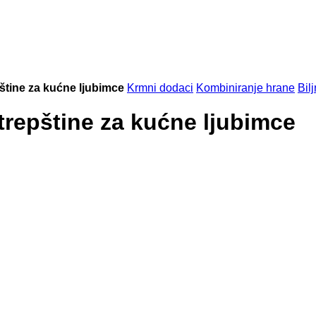
pštine za kućne ljubimce
Krmni dodaci
Kombiniranje hrane
Bil
otrepštine za kućne ljubimce