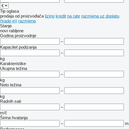
Tip oglasa
prodaja
od proizvođača
lizing
kredit
na rate
razmjena uz doplatu
(trade-in)
razmjena
Stanje
novi
rabljene
Godina proizvodnje
–
Kapacitet podizanja
–
kg
Karakteristike
Ukupna težina
–
kg
Neto težina
–
kg
Radnih sati
–
m/č
Širina hvatanja
–
m