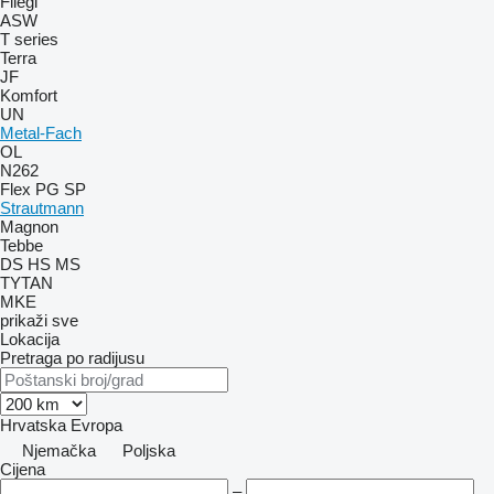
Fliegl
ASW
T series
Terra
JF
Komfort
UN
Metal-Fach
OL
N262
Flex
PG
SP
Strautmann
Magnon
Tebbe
DS
HS
MS
TYTAN
MKE
prikaži sve
Lokacija
Pretraga po radijusu
Hrvatska
Evropa
Njemačka
Poljska
Cijena
–