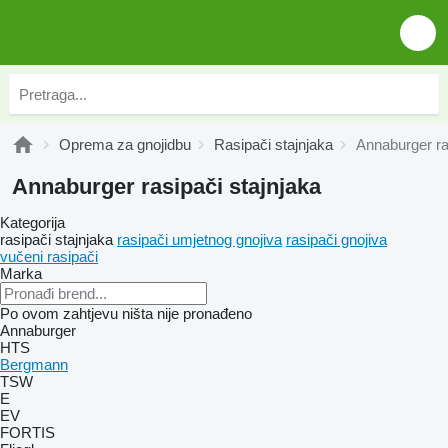
Oprema za gnojidbu
Rasipači stajnjaka
Annaburger ra
Annaburger rasipači stajnjaka
Kategorija
rasipači stajnjaka
rasipači umjetnog gnojiva
rasipači gnojiva
vučeni rasipači
Marka
Po ovom zahtjevu ništa nije pronađeno
Annaburger
HTS
Bergmann
TSW
E
EV
FORTIS