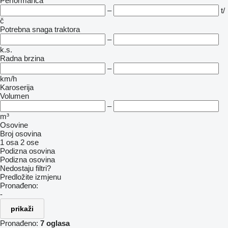
Performanca
–
t/
č
Potrebna snaga traktora
–
k.s.
Radna brzina
–
km/h
Karoserija
Volumen
–
m³
Osovine
Broj osovina
1 osa
2 ose
Podizna osovina
Podizna osovina
Nedostaju filtri?
Predložite izmjenu
Pronađeno:
-
prikaži
Pronađeno:
7 oglasa