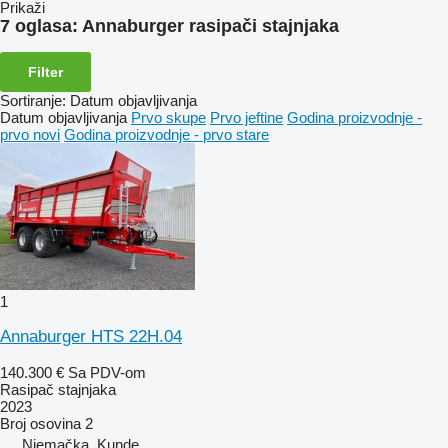
Prikaži
7 oglasa:
Annaburger rasipači stajnjaka
Filter
Sortiranje
:
Datum objavljivanja
Datum objavljivanja
Prvo skupe
Prvo jeftine
Godina proizvodnje -
prvo novi
Godina proizvodnje - prvo stare
1
Annaburger HTS 22H.04
140.300 €
Sa PDV-om
Rasipač stajnjaka
2023
Broj osovina
2
Njemačka, Kunde