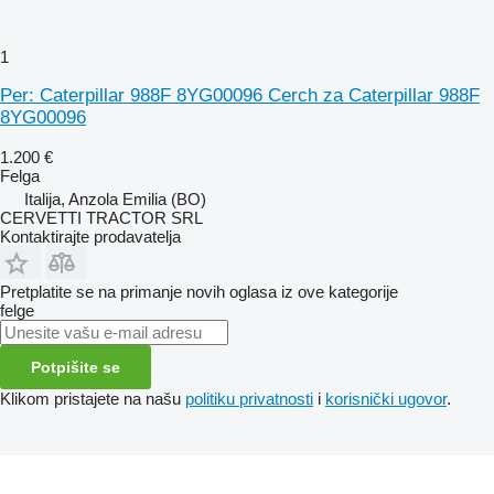
1
Per: Caterpillar 988F 8YG00096 Cerch za Caterpillar 988F
8YG00096
1.200 €
Felga
Italija, Anzola Emilia (BO)
CERVETTI TRACTOR SRL
Kontaktirajte prodavatelja
Pretplatite se na primanje novih oglasa iz ove kategorije
felge
Potpišite se
Klikom pristajete na našu
politiku privatnosti
i
korisnički ugovor
.