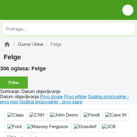
Gume i felne
Felge
Felge
306 oglasa:
Felge
Filter
Sortiranje
:
Datum objavljivanja
Datum objavljivanja
Prvo skupe
Prvo jeftine
Godina proizvodnje -
prvo novi
Godina proizvodnje - prvo stare