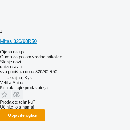
1
Mitas 320/90R50
Cijena na upit
Guma za poljoprivredne prikolice
Stanje
novi
univerzalan
sva godišnja doba
320/90 R50
Ukrajina, Kyiv
Velika Shina
Kontaktirajte prodavatelja
Prodajete tehniku?
Učinite to s nama!
Objavite oglas