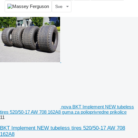
Sve
nova BKT Implement NEW tubeless
tires 520/50-17 AW 708 162A8 guma za poljoprivredne prikolice
11
BKT Implement NEW tubeless tires 520/50-17 AW 708
162A8