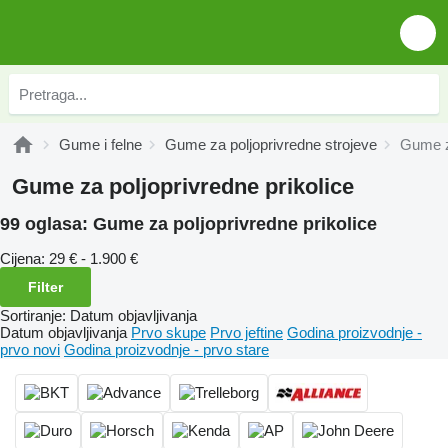
Gume i felne
Gume za poljoprivredne strojeve
Gume za
Gume za poljoprivredne prikolice
99 oglasa:
Gume za poljoprivredne prikolice
Cijena:
29 € - 1.900 €
Filter
Sortiranje
:
Datum objavljivanja
Datum objavljivanja
Prvo skupe
Prvo jeftine
Godina proizvodnje -
prvo novi
Godina proizvodnje - prvo stare