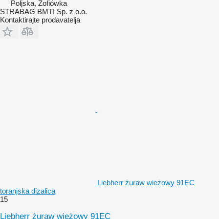
Poljska, Zofiówka
STRABAG BMTI Sp. z o.o.
Kontaktirajte prodavatelja
Liebherr żuraw wieżowy 91EC
toranjska dizalica
15
Liebherr żuraw wieżowy 91EC