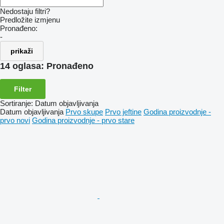
Nedostaju filtri?
Predložite izmjenu
Pronađeno:
-
prikaži
14 oglasa:
Pronađeno
Filter
Sortiranje
:
Datum objavljivanja
Datum objavljivanja
Prvo skupe
Prvo jeftine
Godina proizvodnje -
prvo novi
Godina proizvodnje - prvo stare