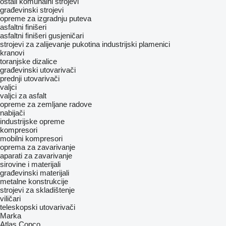
ostali komunalni strojevi
građevinski strojevi
opreme za izgradnju puteva
asfaltni finišeri
asfaltni finišeri gusjeničari
strojevi za zalijevanje pukotina
industrijski plamenici
kranovi
toranjske dizalice
građevinski utovarivači
prednji utovarivači
valjci
valjci za asfalt
opreme za zemljane radove
nabijači
industrijske opreme
kompresori
mobilni kompresori
oprema za zavarivanje
aparati za zavarivanje
sirovine i materijali
građevinski materijali
metalne konstrukcije
strojevi za skladištenje
viličari
teleskopski utovarivači
Marka
Atlas Copco