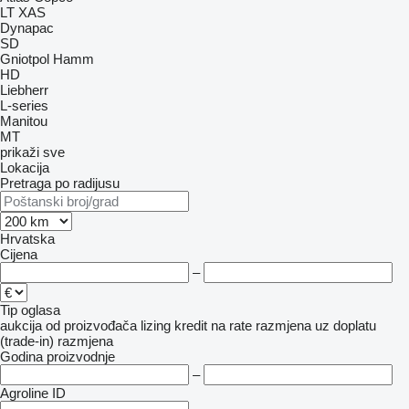
LT
XAS
Dynapac
SD
Gniotpol
Hamm
HD
Liebherr
L-series
Manitou
MT
prikaži sve
Lokacija
Pretraga po radijusu
Hrvatska
Cijena
–
Tip oglasa
aukcija
od proizvođača
lizing
kredit
na rate
razmjena uz doplatu
(trade-in)
razmjena
Godina proizvodnje
–
Agroline ID