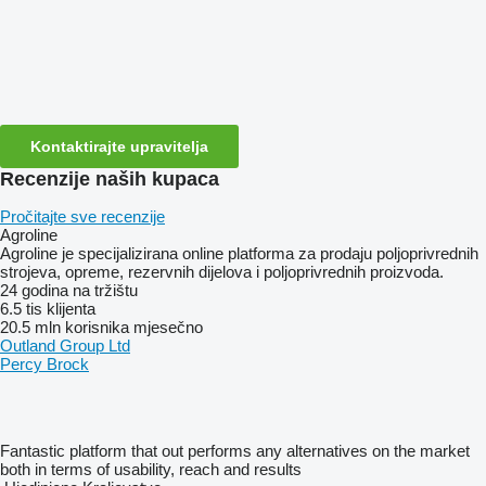
Kontaktirajte upravitelja
Recenzije naših kupaca
Pročitajte sve recenzije
Agroline
Agroline je specijalizirana online platforma za prodaju poljoprivrednih
strojeva, opreme, rezervnih dijelova i poljoprivrednih proizvoda.
24 godina na tržištu
6.5 tis klijenta
20.5 mln korisnika mjesečno
Outland Group Ltd
Percy Brock
Fantastic platform that out performs any alternatives on the market
both in terms of usability, reach and results