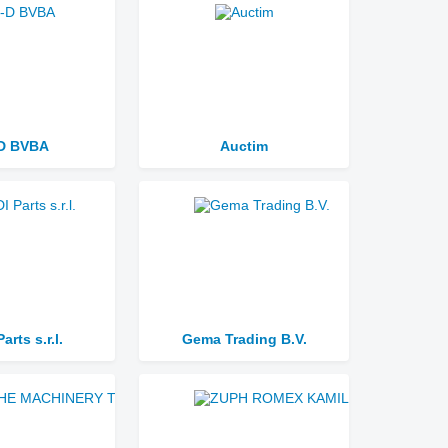
D BVBA
Auctim
arts s.r.l.
Gema Trading B.V.