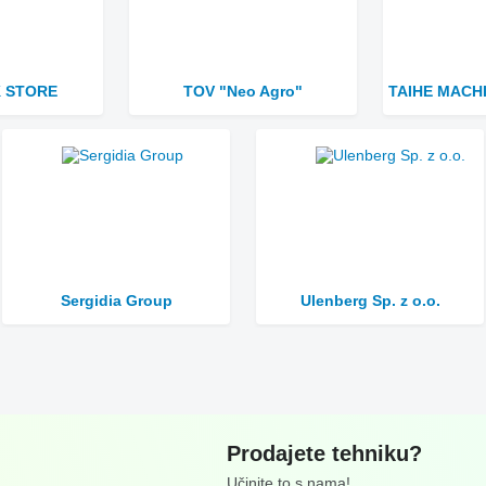
 STORE
TOV "Neo Agro"
Sergidia Group
Ulenberg Sp. z o.o.
Prodajete tehniku?
Učinite to s nama!