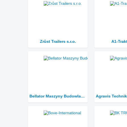
Zrůst Trailers s.r.o.
A1-Trak
Bellator Maszyny Budowlane Sp. z o.o.