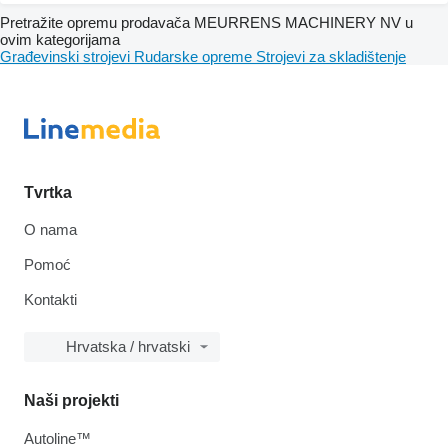
Pretražite opremu prodavača MEURRENS MACHINERY NV u
ovim kategorijama
Građevinski strojevi
Rudarske opreme
Strojevi za skladištenje
Tvrtka
O nama
Pomoć
Kontakti
Hrvatska / hrvatski
Naši projekti
Autoline™