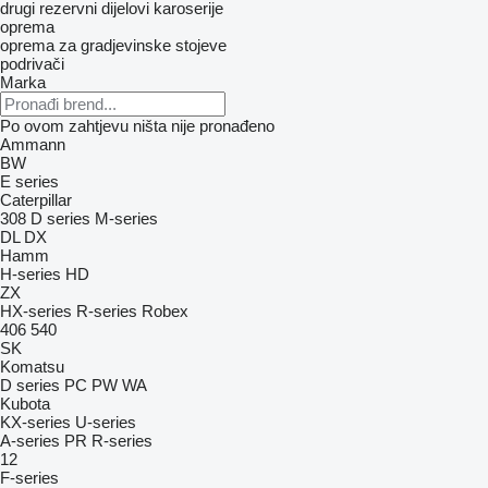
drugi rezervni dijelovi karoserije
oprema
oprema za gradjevinske stojeve
podrivači
Marka
Po ovom zahtjevu ništa nije pronađeno
Ammann
BW
E series
Caterpillar
308
D series
M-series
DL
DX
Hamm
H-series
HD
ZX
HX-series
R-series
Robex
406
540
SK
Komatsu
D series
PC
PW
WA
Kubota
KX-series
U-series
A-series
PR
R-series
12
F-series