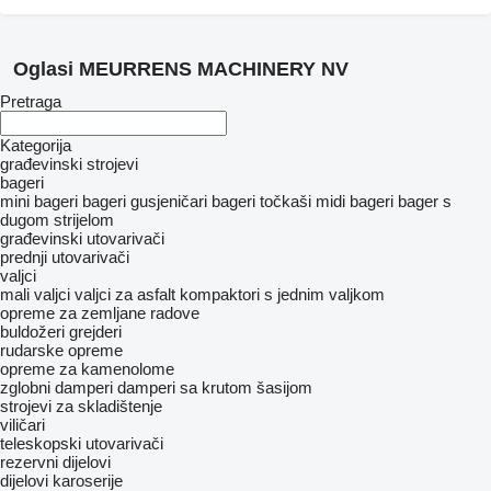
Oglasi MEURRENS MACHINERY NV
Pretraga
Kategorija
građevinski strojevi
bageri
mini bageri
bageri gusjeničari
bageri točkaši
midi bageri
bager s
dugom strijelom
građevinski utovarivači
prednji utovarivači
valjci
mali valjci
valjci za asfalt
kompaktori s jednim valjkom
opreme za zemljane radove
buldožeri
grejderi
rudarske opreme
opreme za kamenolome
zglobni damperi
damperi sa krutom šasijom
strojevi za skladištenje
viličari
teleskopski utovarivači
rezervni dijelovi
dijelovi karoserije