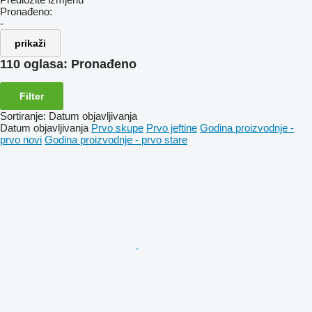
Pronađeno:
-
prikaži
110 oglasa:
Pronađeno
Filter
Sortiranje
:
Datum objavljivanja
Datum objavljivanja
Prvo skupe
Prvo jeftine
Godina proizvodnje -
prvo novi
Godina proizvodnje - prvo stare