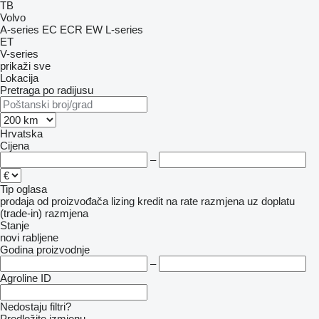
TB
Volvo
A-series
EC
ECR
EW
L-series
ET
V-series
prikaži sve
Lokacija
Pretraga po radijusu
Hrvatska
Cijena
–
Tip oglasa
prodaja
od proizvođača
lizing
kredit
na rate
razmjena uz doplatu
(trade-in)
razmjena
Stanje
novi
rabljene
Godina proizvodnje
–
Agroline ID
Nedostaju filtri?
Predložite izmjenu