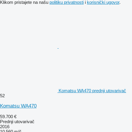
Klikom pristajete na našu
politiku privatnosti
i
korisnički ugovor
.
Komatsu WA470 prednji utovarivač
52
Komatsu WA470
59.700 €
Prednji utovarivač
2016
10.560 m/č