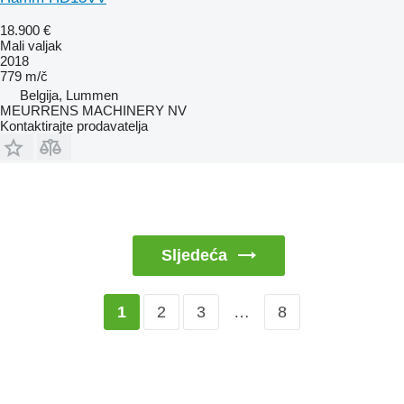
18.900 €
Mali valjak
2018
779 m/č
Belgija, Lummen
MEURRENS MACHINERY NV
Kontaktirajte prodavatelja
Sljedeća
2
3
…
8
1