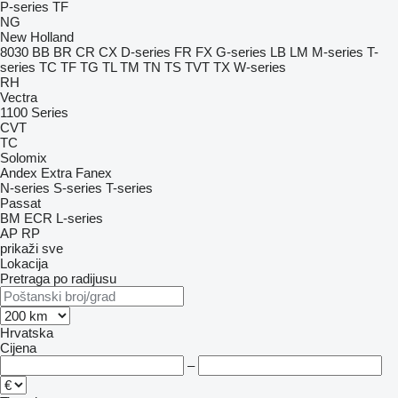
P-series
TF
NG
New Holland
8030
BB
BR
CR
CX
D-series
FR
FX
G-series
LB
LM
M-series
T-
series
TC
TF
TG
TL
TM
TN
TS
TVT
TX
W-series
RH
Vectra
1100 Series
CVT
TC
Solomix
Andex
Extra
Fanex
N-series
S-series
T-series
Passat
BM
ECR
L-series
AP
RP
prikaži sve
Lokacija
Pretraga po radijusu
Hrvatska
Cijena
–