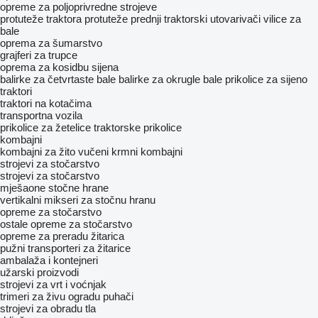
opreme za poljoprivredne strojeve
protuteže traktora
protuteže
prednji traktorski utovarivači
vilice za
bale
oprema za šumarstvo
grajferi za trupce
oprema za kosidbu sijena
balirke za četvrtaste bale
balirke za okrugle bale
prikolice za sijeno
traktori
traktori na kotačima
transportna vozila
prikolice za žetelice
traktorske prikolice
kombajni
kombajni za žito
vučeni krmni kombajni
strojevi za stočarstvo
strojevi za stočarstvo
mješaone stočne hrane
vertikalni mikseri za stočnu hranu
opreme za stočarstvo
ostale opreme za stočarstvo
opreme za preradu žitarica
pužni transporteri za žitarice
ambalaža i kontejneri
užarski proizvodi
strojevi za vrt i voćnjak
trimeri za živu ogradu
puhači
strojevi za obradu tla