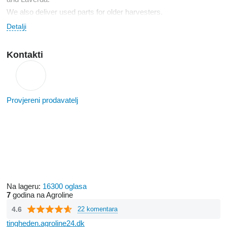
We also deliver used parts for older harvesters.
Detalji
Kontakti
Provjereni prodavatelj
Na lageru:
16300 oglasa
7
godina na Agroline
4.6
22 komentara
tingheden.agroline24.dk