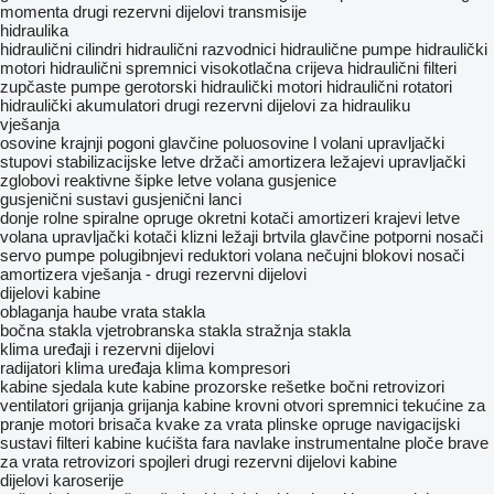
momenta
drugi rezervni dijelovi transmisije
hidraulika
hidraulični cilindri
hidraulični razvodnici
hidraulične pumpe
hidraulički
motori
hidraulični spremnici
visokotlačna crijeva
hidraulični filteri
zupčaste pumpe
gerotorski hidraulički motori
hidraulični rotatori
hidraulički akumulatori
drugi rezervni dijelovi za hidrauliku
vješanja
osovine
krajnji pogoni
glavčine
poluosovine
l
volani
upravljački
stupovi
stabilizacijske letve
držači amortizera
ležajevi
upravljački
zglobovi
reaktivne šipke
letve volana
gusjenice
gusjenični sustavi
gusjenični lanci
donje rolne
spiralne opruge
okretni kotači
amortizeri
krajevi letve
volana
upravljački kotači
klizni ležaji
brtvila glavčine
potporni nosači
servo pumpe
polugibnjevi
reduktori volana
nečujni blokovi
nosači
amortizera
vješanja - drugi rezervni dijelovi
dijelovi kabine
oblaganja
haube
vrata
stakla
bočna stakla
vjetrobranska stakla
stražnja stakla
klima uređaji i rezervni dijelovi
radijatori klima uređaja
klima kompresori
kabine
sjedala
kute kabine
prozorske rešetke
bočni retrovizori
ventilatori grijanja
grijanja kabine
krovni otvori
spremnici tekućine za
pranje
motori brisača
kvake za vrata
plinske opruge
navigacijski
sustavi
filteri kabine
kućišta fara
navlake instrumentalne ploče
brave
za vrata
retrovizori
spojleri
drugi rezervni dijelovi kabine
dijelovi karoserije