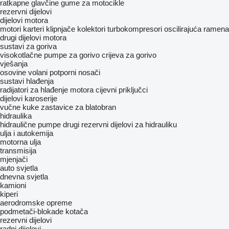
ratkapne glavčine
gume za motocikle
rezervni dijelovi
dijelovi motora
motori
karteri
klipnjače
kolektori
turbokompresori
oscilirajuća ramena
drugi dijelovi motora
sustavi za goriva
visokotlačne pumpe za gorivo
crijeva za gorivo
vješanja
osovine
volani
potporni nosači
sustavi hlađenja
radijatori za hlađenje motora
cijevni priključci
dijelovi karoserije
vučne kuke
zastavice za blatobran
hidraulika
hidraulične pumpe
drugi rezervni dijelovi za hidrauliku
ulja i autokemija
motorna ulja
transmisija
mjenjači
auto svjetla
dnevna svjetla
kamioni
kiperi
aerodromske opreme
podmetači-blokade kotača
rezervni dijelovi
radni dijelovi