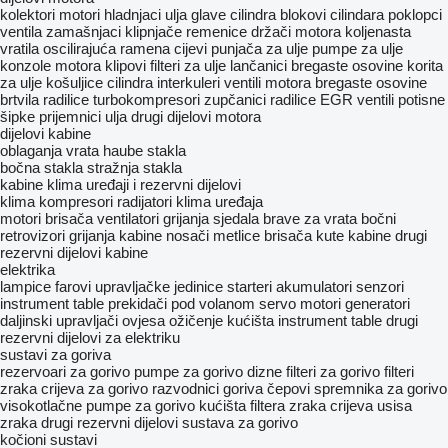
kolektori
motori
hladnjaci ulja
glave cilindra
blokovi cilindara
poklopci
ventila
zamašnjaci
klipnjače
remenice
držači motora
koljenasta
vratila
oscilirajuća ramena
cijevi punjača za ulje
pumpe za ulje
konzole motora
klipovi
filteri za ulje
lančanici bregaste osovine
korita
za ulje
košuljice cilindra
interkuleri
ventili motora
bregastе osovinе
brtvila radilice
turbokompresori
zupčanici radilice
EGR ventili
potisne
šipke
prijemnici ulja
drugi dijelovi motora
dijelovi kabine
oblaganja
vrata
haube
stakla
bočna stakla
stražnja stakla
kabine
klima uređaji i rezervni dijelovi
klima kompresori
radijatori klima uređaja
motori brisača
ventilatori grijanja
sjedala
brave za vrata
bočni
retrovizori
grijanja kabine
nosači metlice brisača
kute kabine
drugi
rezervni dijelovi kabine
elektrika
lampice
farovi
upravljačke jedinice
starteri
akumulatori
senzori
instrument table
prekidači pod volanom
servo motori
generatori
daljinski upravljači ovjesa
ožičenje
kućišta instrument table
drugi
rezervni dijelovi za elektriku
sustavi za goriva
rezervoari za gorivo
pumpe za gorivo
dizne
filteri za gorivo
filteri
zraka
crijeva za gorivo
razvodnici goriva
čepovi spremnika za gorivo
visokotlačne pumpe za gorivo
kućišta filtera zraka
crijeva usisa
zraka
drugi rezervni dijelovi sustava za gorivo
kočioni sustavi