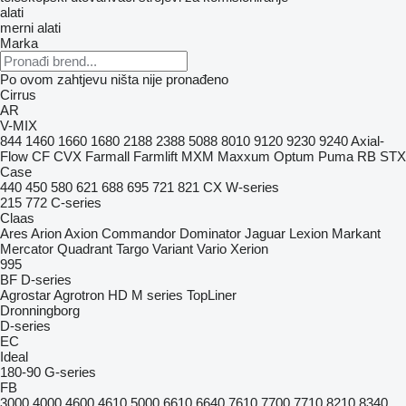
alati
merni alati
Marka
Po ovom zahtjevu ništa nije pronađeno
Cirrus
AR
V-MIX
844
1460
1660
1680
2188
2388
5088
8010
9120
9230
9240
Axial-
Flow
CF
CVX
Farmall
Farmlift
MXM
Maxxum
Optum
Puma
RB
STX
Case
440
450
580
621
688
695
721
821
CX
W-series
215
772
C-series
Claas
Ares
Arion
Axion
Commandor
Dominator
Jaguar
Lexion
Markant
Mercator
Quadrant
Targo
Variant
Vario
Xerion
995
BF
D-series
Agrostar
Agrotron
HD
M series
TopLiner
Dronningborg
D-series
EC
Ideal
180-90
G-series
FB
3000
4000
4600
4610
5000
6610
6640
7610
7700
7710
8210
8340