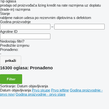
Tip oglasa
prodaja
od proizvođača
lizing
kredit
na rate
razmjena uz doplatu
(trade-in)
razmjena
Stanje
rabljene
nakon udesa
po rezervnim dijelovima
s defektom
Godina proizvodnje
–
Agroline ID
Nedostaju filtri?
Predložite izmjenu
Pronađeno:
-
prikaži
16300 oglasa:
Pronađeno
Filter
Sortiranje
:
Datum objavljivanja
Datum objavljivanja
Prvo skupe
Prvo jeftine
Godina proizvodnje -
prvo novi
Godina proizvodnje - prvo stare