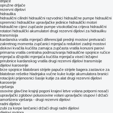
drljače
opružne drljače
rezervni dijelovi
hidraulika
hidraulični cilindri
hidraulični razvodnici
hidraulične pumpe
hidraulični
spremnici
hidrauličke upravljačke jedinice
hidraulički motori
hidraulične cijevi
zupčaste pumpe
visokotlačna crijeva
hidraulični
rotatori
hidraulički akumulatori
drugi rezervni dijelovi za hidrauliku
transmisija
kardanska vratila
mjenjači
diferencijali
prednji mostovi
pretvarači
zakretnog momenta
zupčanici mjenjača
reduktori
zadnji mostovi
diskovi kvačila
kućišta zamajca
zupčasta vratila
konusni parovi
primarna vratila
centralna podmazivanja
hidraulične spojnice
ručice
mjenjača
džojstiki mjenjača
kućišta mjenjača
viseći ležajevi
prirubnice kardanskog vratila
drugi rezervni dijelovi transmisije
dijelovi karoserije
brze spojnice
blatobrani
strijele
papuče
strijele bagera
zastavice za
blatobran
rešetke hladnjaka
vučne kuke
kutije akumulatora
branici
rotacijski prijenosnici
šasije
kutije za alat
drugi rezervni dijelovi
karoserije
vješanja
osovine
glavčine
krajnji pogoni
krajevi letve volana
potporni nosači
upravljački zglobovi
poluosovine
volani
upravljački stupovi
l
držači
amortizera
vješanja - drugi rezervni dijelovi
radni dijelovi
zubi za korpe
lančanici
držači
drugi radni dijelovi
dijelovi motora