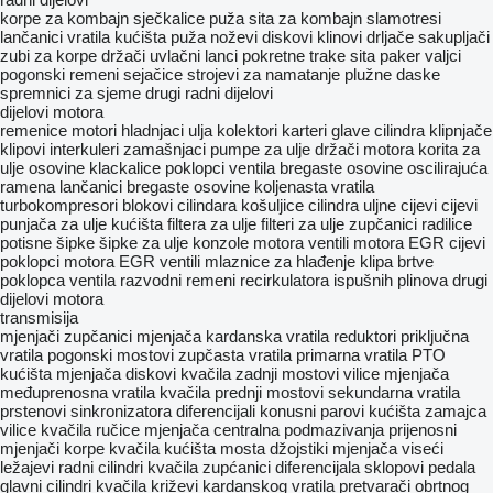
korpe za kombajn
sječkalice
puža
sita za kombajn
slamotresi
lančanici
vratila
kućištа puža
noževi
diskovi
klinovi drljače
sakupljači
zubi za korpe
držači
uvlačni lanci
pokretne trake
sita
paker valjci
pogonski remeni
sejačice
strojevi za namatanje
plužne daske
spremnici za sjeme
drugi radni dijelovi
dijelovi motora
remenice
motori
hladnjaci ulja
kolektori
karteri
glave cilindra
klipnjače
klipovi
interkuleri
zamašnjaci
pumpe za ulje
držači motora
korita za
ulje
osovine klackalice
poklopci ventila
bregastе osovinе
oscilirajuća
ramena
lančanici bregaste osovine
koljenasta vratila
turbokompresori
blokovi cilindara
košuljice cilindra
uljne cijevi
cijevi
punjača za ulje
kućišta filtera za ulje
filteri za ulje
zupčanici radilice
potisne šipke
šipke za ulje
konzole motora
ventili motora
EGR cijevi
poklopci motora
EGR ventili
mlaznice za hlađenje klipa
brtve
poklopca ventila
razvodni remeni
recirkulatora ispušnih plinova
drugi
dijelovi motora
transmisija
mjenjači
zupčanici mjenjača
kardanska vratila
reduktori
priključna
vratila
pogonski mostovi
zupčasta vratila
primarna vratila
PTO
kućišta mjenjača
diskovi kvačila
zadnji mostovi
vilice mjenjača
međuprenosna vratila
kvačila
prednji mostovi
sekundarna vratila
prstenovi sinkronizatora
diferencijali
konusni parovi
kućišta zamajca
vilice kvačila
ručice mjenjača
centralna podmazivanja
prijenosni
mjenjači
korpe kvačila
kućišta mosta
džojstiki mjenjača
viseći
ležajevi
radni cilindri kvačila
zupćanici diferencijala
sklopovi pedala
glavni cilindri kvačila
križevi kardanskog vratila
pretvarači obrtnog