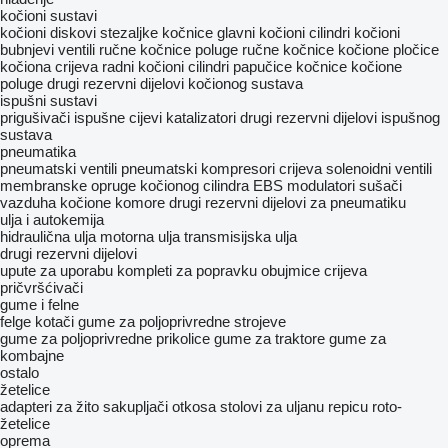
kočioni sustavi
kočioni diskovi
stezaljkе kočnice
glavni kočioni cilindri
kočioni
bubnjevi
ventili ručne kočnice
poluge ručne kočnice
kočione pločice
kočiona crijeva
radni kočioni cilindri
papučice kočnice
kočione
poluge
drugi rezervni dijelovi kočionog sustava
ispušni sustavi
prigušivači
ispušne cijevi
katalizatori
drugi rezervni dijelovi ispušnog
sustava
pneumatika
pneumatski ventili
pneumatski kompresori
crijeva
solenoidni ventili
membranske opruge kočionog cilindra
EBS modulatori
sušači
vazduha
kočione komore
drugi rezervni dijelovi za pneumatiku
ulja i autokemija
hidraulična ulja
motorna ulja
transmisijska ulja
drugi rezervni dijelovi
upute za uporabu
kompleti za popravku
obujmice crijeva
pričvršćivači
gume i felne
felge
kotači
gume za poljoprivredne strojeve
gume za poljoprivredne prikolice
gume za traktore
gume za
kombajne
ostalo
žetelice
adapteri za žito
sakupljači otkosa
stolovi za uljanu repicu
roto-
žetelice
oprema