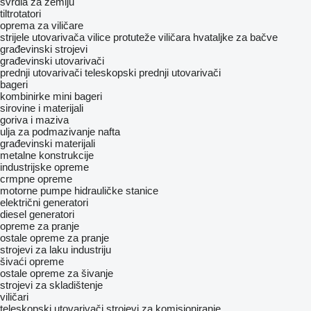
svrdla za zemlju
tiltrotatori
oprema za viličare
strijele utovarivača
vilice
protuteže viličara
hvataljke za bačve
građevinski strojevi
građevinski utovarivači
prednji utovarivači
teleskopski prednji utovarivači
bageri
kombinirke
mini bageri
sirovine i materijali
goriva i maziva
ulja za podmazivanje
nafta
građevinski materijali
metalne konstrukcije
industrijske opreme
crmpne opreme
motorne pumpe
hidrauličke stanice
električni generatori
diesel generatori
opreme za pranje
ostale opreme za pranje
strojevi za laku industriju
šivaći opreme
ostale opreme za šivanje
strojevi za skladištenje
viličari
teleskopski utovarivači
strojevi za komisioniranje