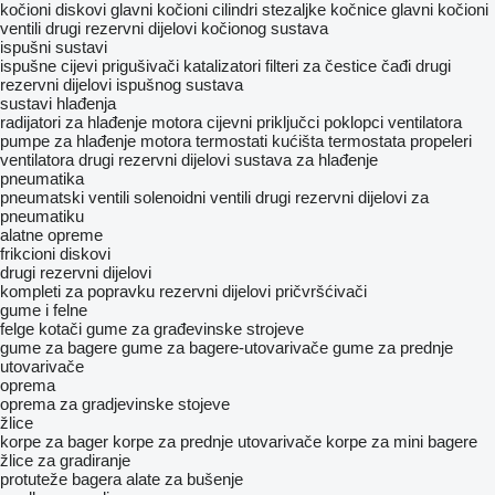
kočioni diskovi
glavni kočioni cilindri
stezaljkе kočnice
glavni kočioni
ventili
drugi rezervni dijelovi kočionog sustava
ispušni sustavi
ispušne cijevi
prigušivači
katalizatori
filteri za čestice čađi
drugi
rezervni dijelovi ispušnog sustava
sustavi hlađenja
radijatori za hlađenje motora
cijevni priključci
poklopci ventilatora
pumpe za hlađenje motora
termostati
kućišta termostata
propeleri
ventilatora
drugi rezervni dijelovi sustava za hlađenje
pneumatika
pneumatski ventili
solenoidni ventili
drugi rezervni dijelovi za
pneumatiku
alatne opreme
frikcioni diskovi
drugi rezervni dijelovi
kompleti za popravku
rezervni dijelovi
pričvršćivači
gume i felne
felge
kotači
gume za građevinske strojeve
gume za bagere
gume za bagere-utovarivače
gume za prednje
utovarivače
oprema
oprema za gradjevinske stojeve
žlice
korpe za bager
korpe za prednje utovarivače
korpe za mini bagere
žlice za gradiranje
protuteže bagera
alate za bušenje