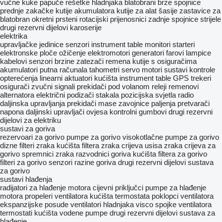
vučne kuke
papuče
rešetke hladnjaka
blatobrani
brze spojnice
prednje zakačke
kutije akumulatora
kutije za alat
šasije
zastavice za
blatobran
okretni prsteni
rotacijski prijenosnici
zadnje spojnice
strijele
drugi rezervni dijelovi karoserije
elektrika
upravljačke jedinice
senzori
instrument table
monitori
starteri
elektronske ploče
ožičenje
elektromotori
generatori
farovi
lampice
kabelovi
senzori brzine
zatezači remena
kutije s osiguračima
akumulatori
putna računala
tahometri
servo motori
sustavi kontrole
opterećenja
linearni aktuatori
kućišta instrument table
GPS trekeri
osigurači
zvučni signali
prekidači pod volanom
releji
remenovi
alternatora
električni podizači stakala
pozicijska svjetla
radio
daljinska upravljanja
prekidači mase
zavojnice paljenja
pretvarači
napona
daljinski upravljači ovjesa
kontrolni gumbovi
drugi rezervni
dijelovi za elektriku
sustavi za goriva
rezervoari za gorivo
pumpe za gorivo
visokotlačne pumpe za gorivo
dizne
filteri zraka
kućišta filtera zraka
crijeva usisa zraka
crijeva za
gorivo
spremnici zraka
razvodnici goriva
kućišta filtera za gorivo
filteri za gorivo
senzori razine goriva
drugi rezervni dijelovi sustava
za gorivo
sustavi hlađenja
radijatori za hlađenje motora
cijevni priključci
pumpe za hlađenje
motora
propeleri ventilatora
kućišta termostata
poklopci ventilatora
ekspanzijske posude
ventilatori hladnjaka
visco spojke ventilatora
termostati
kućišta vodene pumpe
drugi rezervni dijelovi sustava za
hlađenje