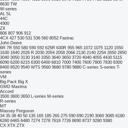
8630
TW
W-series
AL
SL
44C
4900
ZX
806
807
906
912
4CX
427
530
531
536
560
8052
Fastrac
John Deere
6R
7R
550
580
590
592
625R
630R
955
965
1072
1075
1120
1550
1630
1640
2026 R
2030
2054
2058
2066
2130
2140
2254
2650
2850
3040
3050
3130
3140
3350
3640
3650
3720
4040
4055
4430
5115
6090
6200
6215
6300
6400
6810
7000
7400
7600
7800
7830
8300
8400
8520
9540 WTS
9560
9680
9780
9880
C-series
S-series
T-
series
VM
Big Pack
Big X
GMD
Maxima
Accord
3500
3600
3650
L-series
M-series
R-series
MT
Massey Ferguson
34
35
38
40
50
135
165
185
265
275
590
690
2190
3060
3085
6180
6260
6465
6480
7274
7278
7618
7726
8690
8737
9280
9380
CX
XTX
ZTX