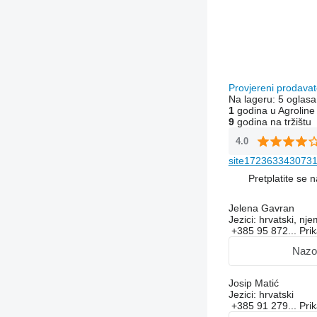
Provjereni prodavat
Na lageru:
5 oglasa
1
godina u Agroline
9
godina na tržištu
4.0
site1723633430731
Pretplatite se 
Jelena Gavran
Jezici:
hrvatski, nje
+385 95 872...
Pri
Nazo
Josip Matić
Jezici:
hrvatski
+385 91 279...
Pri