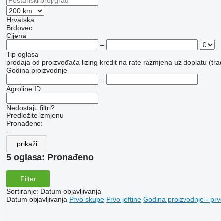
Hrvatska
Brdovec
Cijena
–
Tip oglasa
prodaja
od proizvođača
lizing
kredit
na rate
razmjena uz doplatu (tra
Godina proizvodnje
–
Agroline ID
Nedostaju filtri?
Predložite izmjenu
Pronađeno:
-
prikaži
5 oglasa:
Pronađeno
Filter
Sortiranje
:
Datum objavljivanja
Datum objavljivanja
Prvo skupe
Prvo jeftine
Godina proizvodnje - prv