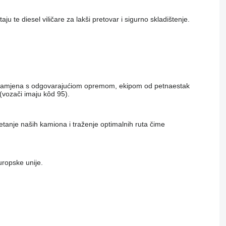
ju te diesel viličare za lakši pretovar i sigurno skladištenje.
va i namjena s odgovarajućiom opremom, ekipom od petnaestak
(vozači imaju kôd 95).
etanje naših kamiona i traženje optimalnih ruta čime
uropske unije.