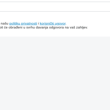
a našu
politiku privatnosti
i
korisnički ugovor
.
bit će obrađeni u svrhu davanja odgovora na vaš zahtjev.