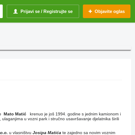
Prijavi se / Registrujte se
Objavite oglas
ke
Mato Matić
krenuo je još 1994. godine s jednim kamionom i
aganjima u vozni park i stručno usavršavanje djelatnika širili
.o.o.
u vlasništvu
Josipa Matića
te zajedno sa novim voznim