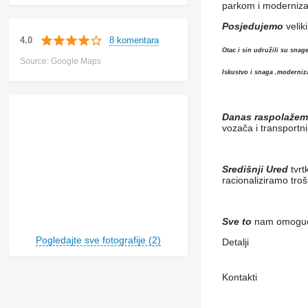
parkom i moderniza
Posjedujemo
veliki
8 komentara
4.0
Otac i sin udružili su snage
Source: Google Maps
Iskustvo i snaga ,moderniza
Danas raspolažem
vozača i transportn
Središnji Ured
tvrt
racionaliziramo tro
Sve to
nam omogućuj
Pogledajte sve fotografije (2)
Detalji
Kontakti