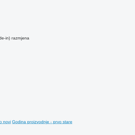
de-in)
razmjena
o novi
Godina proizvodnje - prvo stare