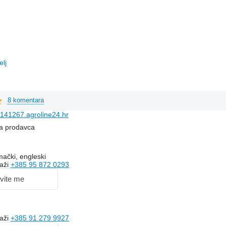
elj
8 komentara
141267.agroline24.hr
na prodavca
mački, engleski
kaži
+385 95 872 0293
vite me
kaži
+385 91 279 9927