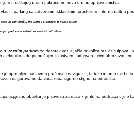
cijom središnjeg ureda pokrećemo novu eru autoprijevozništva.
 vlastiti parking sa zatvorenim skladišnim prostorom, internu naftnu posta
 kako bi vam pružili inovacije i sigurnost u transportu!!!
cija i podrška – zaštini su znak obitelji Matić
o s voznim parkom
od desetak vozila, više prikolica različitih tipo
ih djelatnika s dugogodišnjim iskustvom i odgovarajućim obrazovanjem 
ke je opremljen sustavom praćenja i navigacije, te tako imamo uvid u kr
škove i osiguravamo da vaša roba sigurno stigne na odredište.
e uspješno obavljanje prijevoza za naše klijente na području cijele E