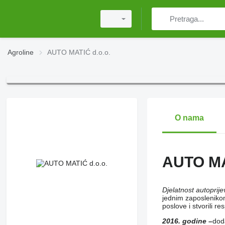
Agroline
AUTO MATIĆ d.o.o.
O nama
AUTO MA
Djelatnost autoprij
jednim zaposlenikom
poslove i stvorili re
2016. godine –
dod