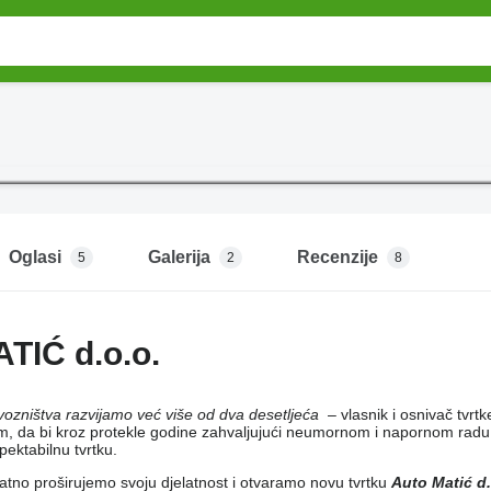
Oglasi
Galerija
Recenzije
5
2
8
TIĆ d.o.o.
evozništva razvijamo već više od dva desetljeća
­ – vlasnik i osnivač tvrt
, da bi kroz protekle godine zahvaljujući neumornom i napornom radu, ul
spektabilnu tvrtku.
atno proširujemo svoju djelatnost i otvaramo novu tvrtku
Auto Matić d