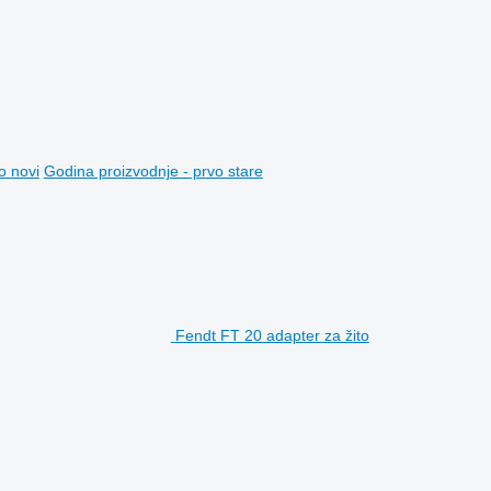
o novi
Godina proizvodnje - prvo stare
Fendt FT 20 adapter za žito