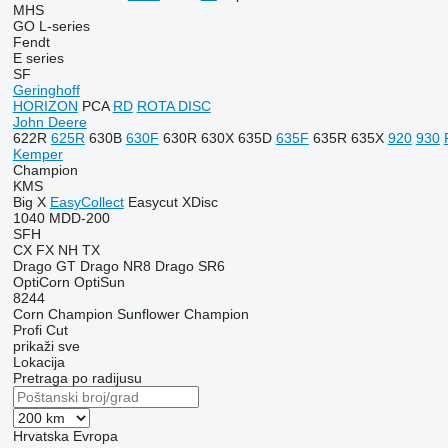
MHS
GO
L-series
Fendt
E series
SF
Geringhoff
HORIZON
PCA
RD
ROTA DISC
John Deere
622R
625R
630B
630F
630R
630X
635D
635F
635R
635X
920
930
Kemper
Champion
KMS
Big X
EasyCollect
Easycut
XDisc
1040
MDD-200
SFH
CX
FX
NH
TX
Drago GT
Drago NR8
Drago SR6
OptiCorn
OptiSun
8244
Corn Champion
Sunflower Champion
Profi Cut
prikaži sve
Lokacija
Pretraga po radijusu
Hrvatska
Evropa