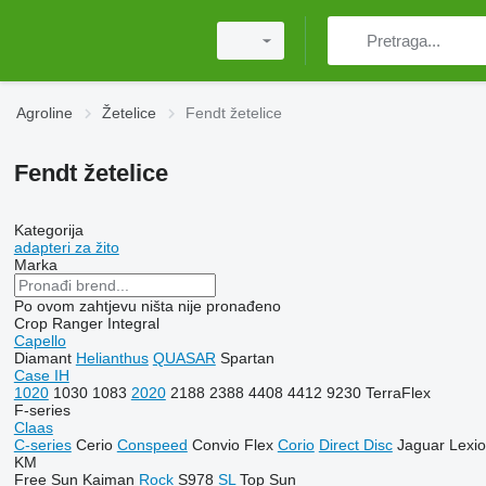
Agroline
Žetelice
Fendt žetelice
Fendt žetelice
Kategorija
adapteri za žito
Marka
Po ovom zahtjevu ništa nije pronađeno
Crop Ranger
Integral
Capello
Diamant
Helianthus
QUASAR
Spartan
Case IH
1020
1030
1083
2020
2188
2388
4408
4412
9230
TerraFlex
F-series
Claas
C-series
Cerio
Conspeed
Convio Flex
Corio
Direct Disc
Jaguar
Lexi
KM
Free Sun
Kaiman
Rock
S978
SL
Top Sun