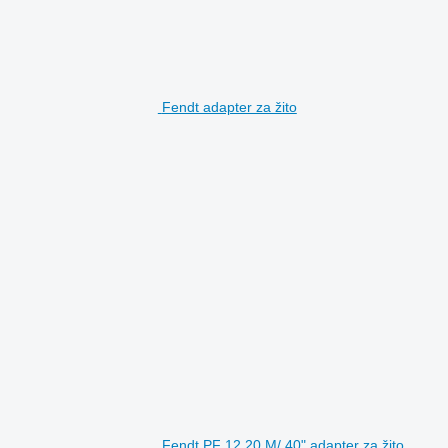
Fendt adapter za žito
Fendt PF 12,20 M/ 40" adapter za žito