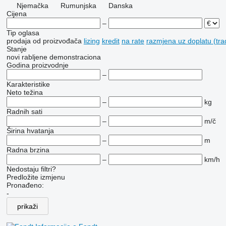
Njemačka
Rumunjska
Danska
Cijena
–
Tip oglasa
prodaja
od proizvođača
lizing
kredit
na rate
razmjena uz doplatu (tra
Stanje
novi
rabljene
demonstraciona
Godina proizvodnje
–
Karakteristike
Neto težina
–
kg
Radnih sati
–
m/č
Širina hvatanja
–
m
Radna brzina
–
km/h
Nedostaju filtri?
Predložite izmjenu
Pronađeno:
-
prikaži