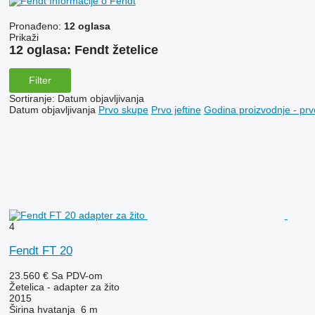
Informacije o Fendt
Pronađeno:
12 oglasa
Prikaži
12 oglasa:
Fendt žetelice
Filter
Sortiranje
:
Datum objavljivanja
Datum objavljivanja
Prvo skupe
Prvo jeftine
Godina proizvodnje - prv
4
Fendt FT 20
23.560 €
Sa PDV-om
Žetelica - adapter za žito
2015
Širina hvatanja
6 m