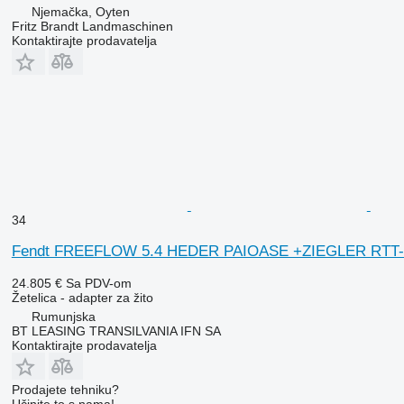
Njemačka, Oyten
Fritz Brandt Landmaschinen
Kontaktirajte prodavatelja
34
Fendt FREEFLOW 5.4 HEDER PAIOASE +ZIEGLER RTT
24.805 €
Sa PDV-om
Žetelica - adapter za žito
Rumunjska
BT LEASING TRANSILVANIA IFN SA
Kontaktirajte prodavatelja
Prodajete tehniku?
Učinite to s nama!