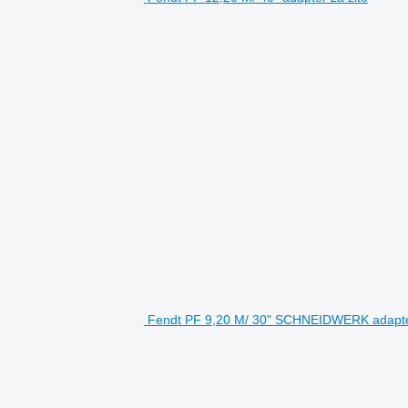
Fendt PF 9,20 M/ 30" SCHNEIDWERK adapter