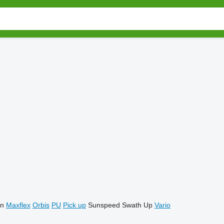
on
Maxflex
Orbis
PU
Pick up
Sunspeed
Swath Up
Vario