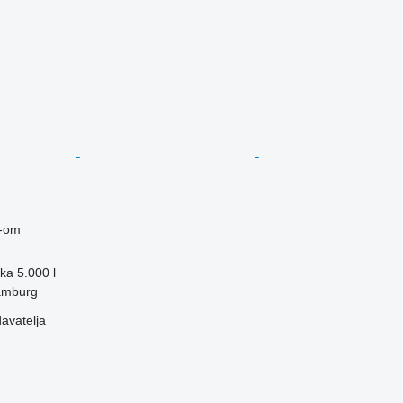
-om
ika
5.000 l
amburg
davatelja