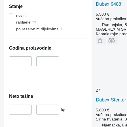
Dubex 9488
Stanje
5.500 €
novi
Vučena prskalica
rabljene
Rumunjska, B
po rezervnim dijelovima
MAGEREXIM SR
Kontaktirajte pro
Godina proizvodnje
–
27
Neto težina
Dubex Stentor
–
kg
5.800 €
Vučena prskalica
Širina hvatanja
3
Njemačka, Li