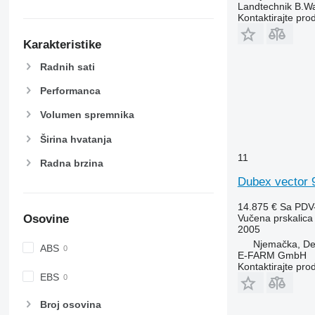
Landtechnik B.W
Kontaktirajte pro
Karakteristike
Radnih sati
Performanca
Volumen spremnika
Širina hvatanja
11
Radna brzina
Dubex vector 
14.875 €
Sa PDV
Vučena prskalica
Osovine
2005
Njemačka, De
ABS
E-FARM GmbH
Kontaktirajte pro
EBS
Broj osovina