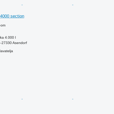
4000 section
-om
ika
4.000 l
-27330 Asendorf
davatelja