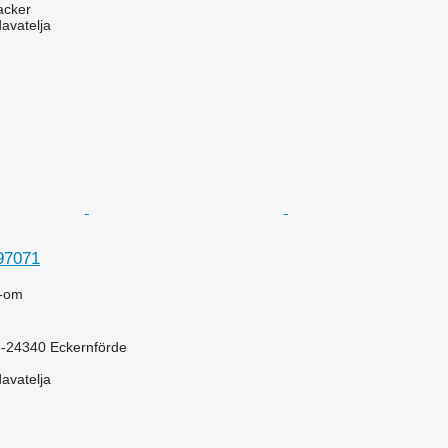
acker
davatelja
97071
-om
-24340 Eckernförde
davatelja