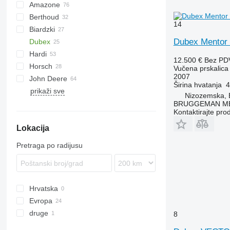
Amazone
GN
Mamut 6000
Berthoud
ZA
UF
2700
14
Biardzki
UG
ALBA
Dubex Mentor
Dubex
UX
MACK
P329
2000
OLYMPIA
ANP
5000
Hardi
MAJOR
2500
Actor
ARA
METEOR
Rogator
12.500 €
Bez PD
Horsch
RACER
3000
Mentor
Commander
IN
Vučena prskalica
2007
John Deere
TENOR
Stentor
Master
Leeb
Eurotrain
Advance
Širina hvatanja
4
prikaži sve
TRACKER
Vector
Navigator
724
Goliat
Altis
Albatros
M-series
14 GV 25
AGT
Tecnis
Proton
Nizozemska, 
VANTAGE
Ranger
732i
Primus
BRUGGEMAN MEC
Kontaktirajte pro
TZ
740i
Vega
Lokacija
832
840i
Pretraga po radijusu
M-series
Hrvatska
Evropa
druge
Njemačka
8
Nizozemska
Ukrajina