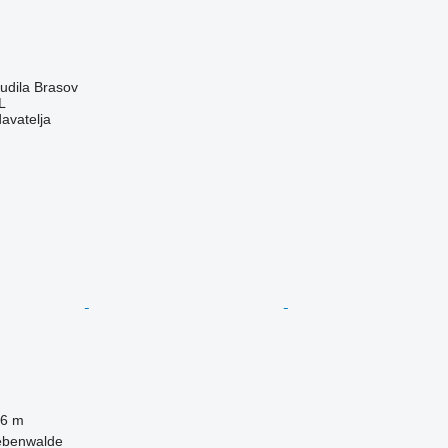
udila Brasov
L
davatelja
6 m
ebenwalde