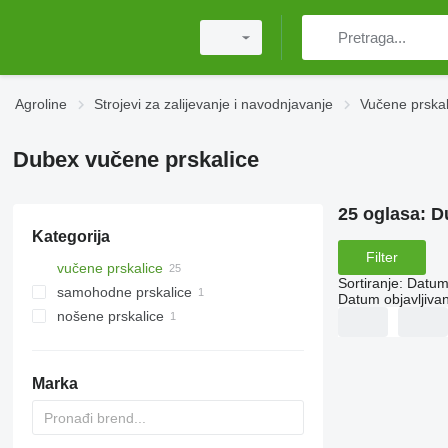
Agroline
Strojevi za zaliјеvanje i navodnjavanje
Vučene prskal
Dubex vučene prskalice
25 oglasa:
D
Kategorija
Filter
vučene prskalice
Sortiranje
:
Datum 
samohodne prskalice
Datum objavljivan
nošene prskalice
Marka