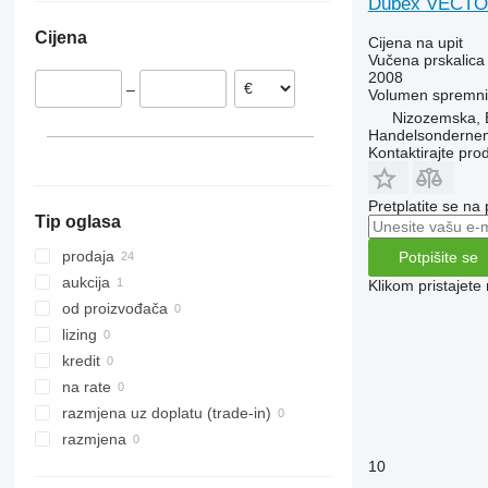
Dubex VECT
Rumunjska
Cijena
Cijena na upit
Vučena prskalica
2008
–
Volumen spremn
Nizozemska, 
Handelsondernem
Kontaktirajte pro
Pretplatite se na
Tip oglasa
prodaja
Potpišite se
aukcija
Klikom pristajet
od proizvođača
lizing
kredit
na rate
razmjena uz doplatu (trade-in)
razmjena
10