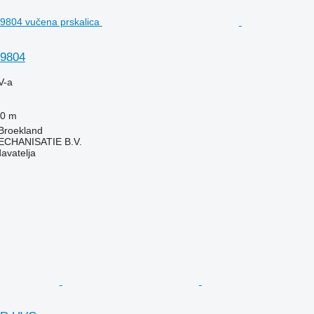
 9804
V-a
0 m
Broekland
HANISATIE B.V.
davatelja