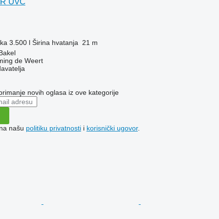
OR UVC
ika
3.500 l
Širina hvatanja
21 m
Bakel
ing de Weert
davatelja
 primanje novih oglasa iz ove kategorije
e na našu
politiku privatnosti
i
korisnički ugovor
.