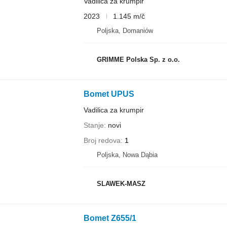
Vadilica za krumpir
2023
1.145 m/č
Poljska, Domaniów
GRIMME Polska Sp. z o.o.
Bomet UPUS
Vadilica za krumpir
Stanje
novi
Broj redova
1
Poljska, Nowa Dąbia
SLAWEK-MASZ
Bomet Z655/1