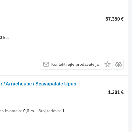
67.350 €
0 k.s.
Kontaktirajte prodavatelja
r / Arracheuse / Scavapatate Upus
1.301 €
ina hvatanja
0,6 m
Broj redova
1