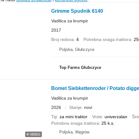
Grimme Spudnik 6140
Vadilica za krumpir
2017
Broj redova
4
Potrebna snaga traktora
25
Poljska, Głubczyce
Top Farms Głubczyce
Bomet Siebkettenroder / Potato digge
Vadilica za krumpir
2026
Stanje
novi
Tip
za mini traktor
Vrste
univerzalan
Šir
Potrebna snaga traktora
25 k.s.
Poljska, Węgrów
VIDEO