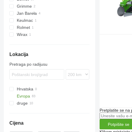
Grimme
U-series
Jan Bareła
Z-series
Keulmac
Rolmet
Wirax
Lokacija
Pretraga po radijusu
Hrvatska
Evropa
druge
Poljska
Słupia
Njemačka
Ukrajina
Pretplatite se na
Łuków
Nizozemska
Cijena
Potpišite se
Rzędziany
Norveška
Węgrów
Austrija
Klikom pristajet