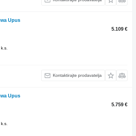
owa Upus
5.109 €
 k.s.
Kontaktirajte prodavatelja
owa Upus
5.759 €
 k.s.