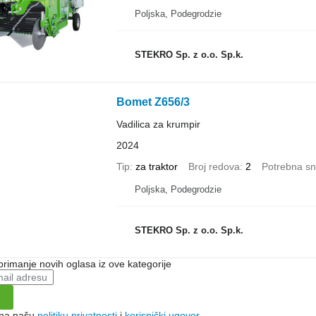
Poljska, Podegrodzie
STEKRO Sp. z o.o. Sp.k.
Bomet Z656/3
Vadilica za krumpir
2024
Tip
za traktor
Broj redova
2
Potrebna sn
Poljska, Podegrodzie
STEKRO Sp. z o.o. Sp.k.
 primanje novih oglasa iz ove kategorije
e na našu
politiku privatnosti
i
korisnički ugovor
.