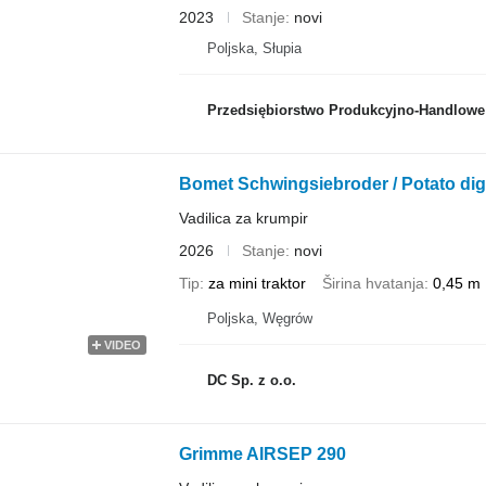
2023
Stanje
novi
Poljska, Słupia
Przedsiębiorstwo Produkcyjno-Handlowe ROLMA
Bomet Schwingsiebroder / Potato dig
Vadilica za krumpir
2026
Stanje
novi
Tip
za mini traktor
Širina hvatanja
0,45 m
Poljska, Węgrów
VIDEO
DC Sp. z o.o.
Grimme AIRSEP 290