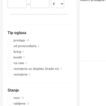
–
Nowy Sącz
Rumunjska
Oława
Francuska
Inowrocław
Litvanija
prikaži sve
Głogówek
Tip oglasa
prodaja
od proizvođača
lizing
kredit
na rate
razmjena uz doplatu (trade-in)
razmjena
Stanje
novi
rabljene