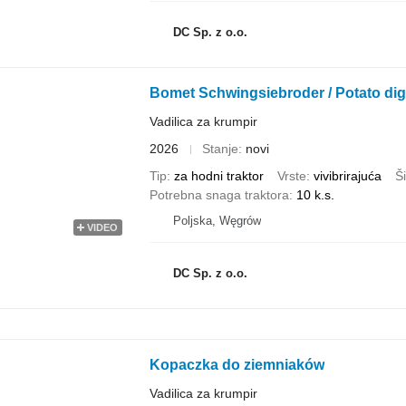
DC Sp. z o.o.
Bomet Schwingsiebroder / Potato digg
Vadilica za krumpir
2026
Stanje
novi
Tip
za hodni traktor
Vrste
vivibrirajuća
Š
Potrebna snaga traktora
10 k.s.
Poljska, Węgrów
VIDEO
DC Sp. z o.o.
Kopaczka do ziemniaków
Vadilica za krumpir