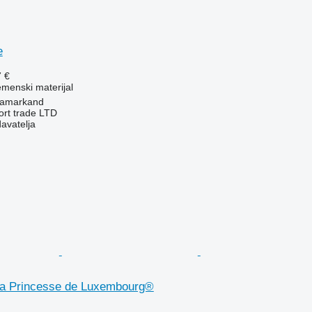
e
7 €
emenski materijal
Samarkand
ort trade LTD
davatelja
ra Princesse de Luxembourg®