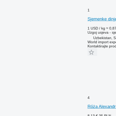
1
Sjemenke dinj
1 USD / kg
≈ 0,8
Uzgoj usjeva - sj
Uzbekistan, 
World import exp
Kontaktirajte pro
4
Róża Alexand
8,13 €
35 PLN