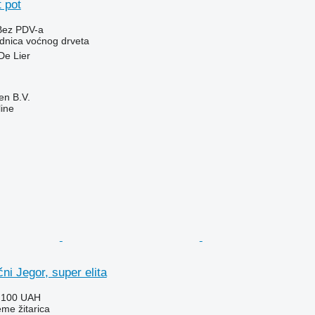
 pot
Bez PDV-a
adnica voćnog drveta
De Lier
en B.V.
ine
čni Jegor, super elita
.100 UAH
eme žitarica