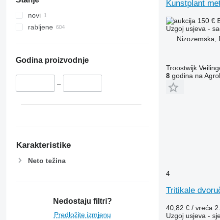
Kunstplant met
novi
150 €
rabljene
Uzgoj usjeva - s
Nizozemska, 
Godina proizvodnje
Troostwijk Veiling
8
godina na Agrol
–
Karakteristike
Neto težina
4
Tritikale dvoru
Nedostaju filtri?
40,82 € / vreća
2
Predložite izmjenu
Uzgoj usjeva - sj