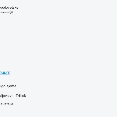
opolovetske
davatelja
oburn
rugo sjeme
jevstvo, Trillick
davatelja