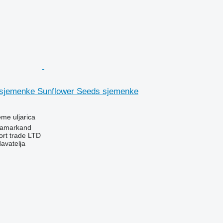
sjemenke Sunflower Seeds sjemenke
eme uljarica
Samarkand
ort trade LTD
davatelja