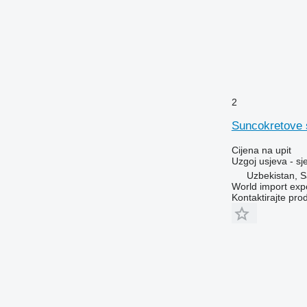
2
Suncokretove 
Cijena na upit
Uzgoj usjeva - sj
Uzbekistan, 
World import exp
Kontaktirajte pro