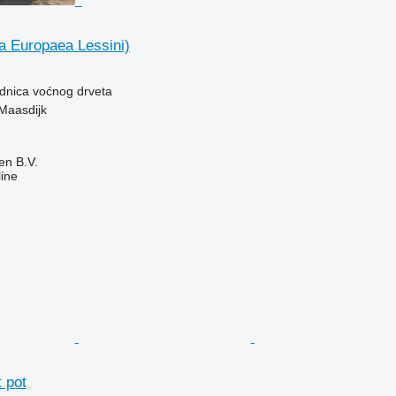
a Europaea Lessini)
adnica voćnog drveta
Maasdijk
en B.V.
ine
 pot