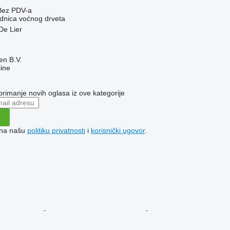
Bez PDV-a
adnica voćnog drveta
De Lier
en B.V.
ine
 primanje novih oglasa iz ove kategorije
e na našu
politiku privatnosti
i
korisnički ugovor
.