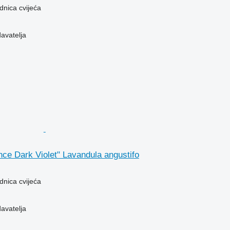
dnica cvijeća
davatelja
ce Dark Violet" Lavandula angustifo
dnica cvijeća
davatelja