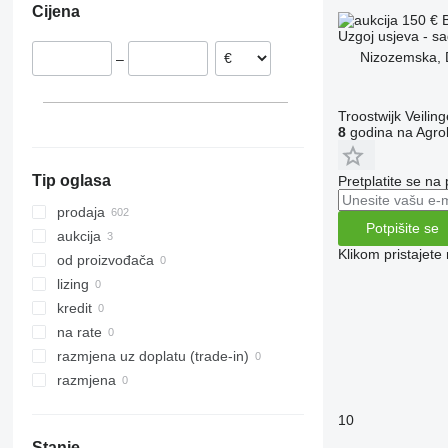
Cijena
150 €
Uzgoj usjeva - s
Nizozemska, 
–
Troostwijk Veiling
8
godina na Agrol
Tip oglasa
Pretplatite se na
prodaja
Potpišite se
aukcija
Klikom pristajet
od proizvođača
lizing
kredit
na rate
razmjena uz doplatu (trade-in)
razmjena
10
Stanje