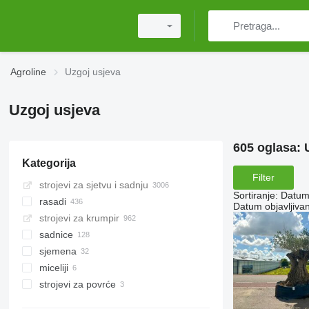
Agroline
Uzgoj usjeva
Uzgoj usjeva
605 oglasa:
Kategorija
Filter
strojevi za sjetvu i sadnju
Sortiranje
:
Datum 
rasadi
Datum objavljivan
strojevi za krumpir
sadnice cvijeća
sadnice
rasadi ukrasne trave
sjemena
drugi rasadi
mladice ukrasnog grmlja
miceliji
mladice voćnog grmlja
sjemenski materijali
strojevi za povrće
sadnice voćnog drveta
sjemena cvijeća
sjemena ratarskih kultura
strojevi za sortiranje