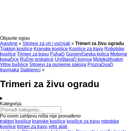
Objavite oglas
Agroline
»
Strojevi za vrt i voćnjak
»
Trimeri za živu ogradu
Traktori kosilice
Kranske kosilice
Kosilice za travu
Robotske
kosilice
Trimeri za travu
Puhači
Gusjeničarska kolica
Motorne
kopačice
Ručne prskalice
Uništavači korova
Motokultivatori
Vrtne bušilice
Strojevi za punjenje saksija
Prozračivači
travnjaka
Stakleniсi
»
Trimeri za živu ogradu
Kategorija
Po ovom zahtjevu ništa nije pronađeno
traktori kosilice
kranske kosilice
kosilice za travu
robotske
kosilice
trimeri za travu
vrtni alati