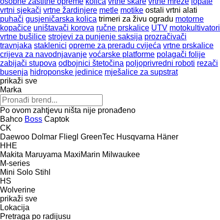
osobne zaštitne opreme
kolica
vrtne škare
vrtne mreže
lopate
vrtni sjekači
vrtne žardinjere
metle
motike
ostali vrtni alati
puhači
gusjeničarska kolica
trimeri za živu ogradu
motorne
kopačice
uništavači korova
ručne prskalice
UTV
motokultivatori
vrtne bušilice
strojevi za punjenje saksija
prozračivači
travnjaka
stakleniсi
opreme za preradu cvijeća
vrtne prskalice
crijeva za navodnjavanje
voćarske platforme
polagači folije
zabijači stupova
odbojnici štetočina
poljoprivredni roboti
rezači
busenja
hidroponske jedinice
mješalice za supstrat
prikaži sve
Marka
Po ovom zahtjevu ništa nije pronađeno
Bahco
Boss
Captok
CK
Daewoo
Dolmar
Fliegl
GreenTec
Husqvarna
Häner
HHE
Makita
Maruyama
MaxiMarin
Milwaukee
M-series
Mini
Solo
Stihl
HS
Wolverine
prikaži sve
Lokacija
Pretraga po radijusu