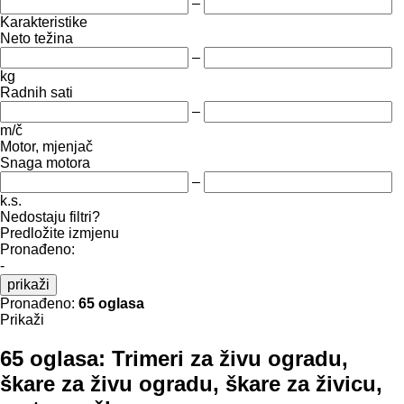
–
Karakteristike
Neto težina
–
kg
Radnih sati
–
m/č
Motor, mjenjač
Snaga motora
–
k.s.
Nedostaju filtri?
Predložite izmjenu
Pronađeno:
-
prikaži
Pronađeno:
65 oglasa
Prikaži
65 oglasa:
Trimeri za živu ogradu,
škare za živu ogradu, škare za živicu,