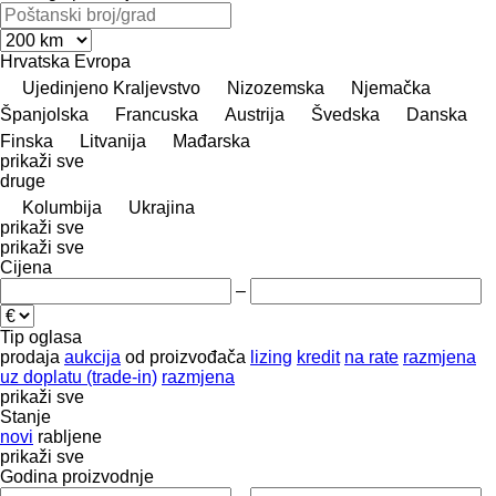
Hrvatska
Evropa
Ujedinjeno Kraljevstvo
Nizozemska
Njemačka
Španjolska
Francuska
Austrija
Švedska
Danska
Finska
Litvanija
Mađarska
prikaži sve
druge
Kolumbija
Ukrajina
prikaži sve
prikaži sve
Cijena
–
Tip oglasa
prodaja
aukcija
od proizvođača
lizing
kredit
na rate
razmjena
uz doplatu (trade-in)
razmjena
prikaži sve
Stanje
novi
rabljene
prikaži sve
Godina proizvodnje