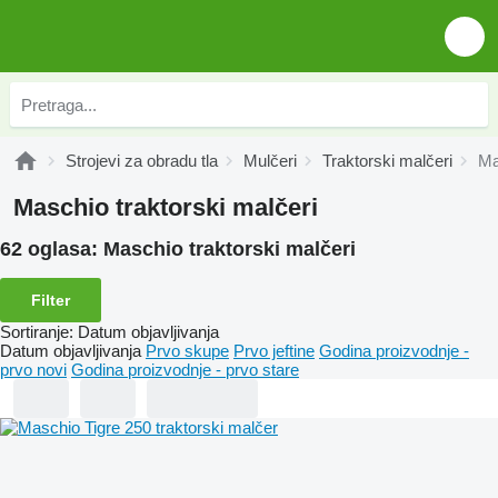
Strojevi za obradu tla
Mulčeri
Traktorski malčeri
Ma
Maschio traktorski malčeri
62 oglasa:
Maschio traktorski malčeri
Filter
Sortiranje
:
Datum objavljivanja
Datum objavljivanja
Prvo skupe
Prvo jeftine
Godina proizvodnje -
prvo novi
Godina proizvodnje - prvo stare