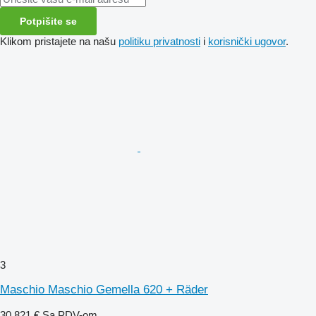
Potpišite se
Klikom pristajete na našu
politiku privatnosti
i
korisnički ugovor
.
3
Maschio Maschio Gemella 620 + Räder
30.821 €
Sa PDV-om