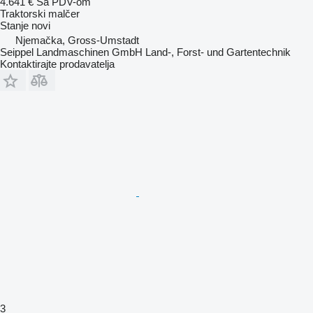
4.641 €
Sa PDV-om
Traktorski malčer
Stanje
novi
Njemačka, Gross-Umstadt
Seippel Landmaschinen GmbH Land-, Forst- und Gartentechnik
Kontaktirajte prodavatelja
3