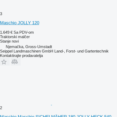
3
Maschio JOLLY 120
1.649 €
Sa PDV-om
Traktorski malčer
Stanje
novi
Njemačka, Gross-Umstadt
Seippel Landmaschinen GmbH Land-, Forst- und Gartentechnik
Kontaktirajte prodavatelja
2
Maschio Maschio SICHELMÄHER 180 JOLLY HECK 540