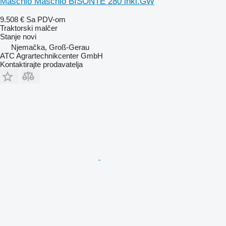
Maschio Maschio BISONTE 280 inkl.GW
9.508 €
Sa PDV-om
Traktorski malčer
Stanje
novi
Njemačka, Groß-Gerau
ATC Agrartechnikcenter GmbH
Kontaktirajte prodavatelja