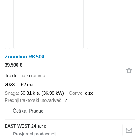
Zoomlion RK504
39.500 €
Traktor na kotačima
2023
62 m/č
Snaga
50.31 k.s. (36.98 kW)
Gorivo
dizel
Prednji traktorski utovarivač
✓
Češka, Prague
EAST WEST 24 s.r.o.