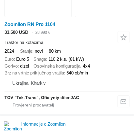
Zoomlion RN Pro 1104
33.500 USD
≈ 28.990 €
Traktor na kotačima
2024
Stanje
novi
80 km
Euro
Euro 5
Snaga
110.2 k.s. (81 kW)
Gorivo
dizel
Osovinska konfiguracija
4x4
Brzina vrtnje priključnog vratila
540 ob/min
Ukrajina, Kharkiv
TOV "Tek-Trans", Oficiyniy diler JAC
Informacije o Zoomlion