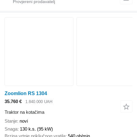
Zoomlion RS 1304
35.760 €
1.840.000 UAH
Traktor na kotačima
Stanje
novi
Snaga
130 k.s. (95 kW)
Brzina vrtnje priključnog vratila
540 ob/min