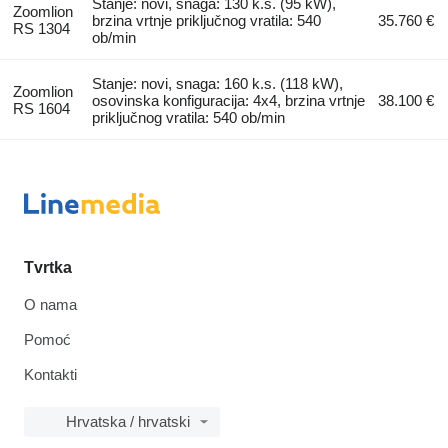
Stanje: novi, snaga: 130 k.s. (95 kW),
Zoomlion
brzina vrtnje priključnog vratila: 540
35.760 €
RS 1304
ob/min
Stanje: novi, snaga: 160 k.s. (118 kW),
Zoomlion
osovinska konfiguracija: 4x4, brzina vrtnje
38.100 €
RS 1604
priključnog vratila: 540 ob/min
Tvrtka
O nama
Pomoć
Kontakti
Hrvatska / hrvatski