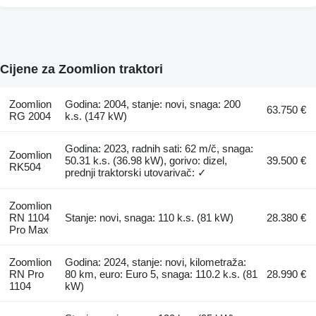
Cijene za Zoomlion traktori
Zoomlion
Godina: 2004, stanje: novi, snaga: 200
63.750 €
RG 2004
k.s. (147 kW)
Godina: 2023, radnih sati: 62 m/č, snaga:
Zoomlion
50.31 k.s. (36.98 kW), gorivo: dizel,
39.500 €
RK504
prednji traktorski utovarivač: ✓
Zoomlion
RN 1104
Stanje: novi, snaga: 110 k.s. (81 kW)
28.380 €
Pro Max
Zoomlion
Godina: 2024, stanje: novi, kilometraža:
RN Pro
80 km, euro: Euro 5, snaga: 110.2 k.s. (81
28.990 €
1104
kW)