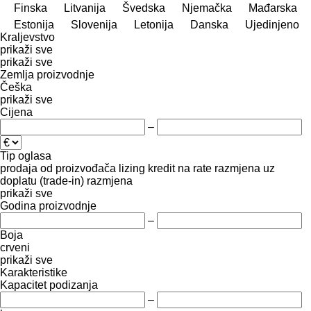
Finska
Litvanija
Švedska
Njemačka
Mađarska
Estonija
Slovenija
Letonija
Danska
Ujedinjeno
Kraljevstvo
prikaži sve
prikaži sve
Zemlja proizvodnje
Češka
prikaži sve
Cijena
–
Tip oglasa
prodaja
od proizvođača
lizing
kredit
na rate
razmjena uz
doplatu (trade-in)
razmjena
prikaži sve
Godina proizvodnje
–
Boja
crveni
prikaži sve
Karakteristike
Kapacitet podizanja
–