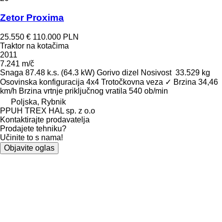
Zetor Proxima
25.550 €
110.000 PLN
Traktor na kotačima
2011
7.241 m/č
Snaga
87.48 k.s. (64.3 kW)
Gorivo
dizel
Nosivost
33.529 kg
Osovinska konfiguracija
4x4
Trotočkovna veza
✓
Brzina
34,46
km/h
Brzina vrtnje priključnog vratila
540 ob/min
Poljska, Rybnik
PPUH TREX HAL sp. z o.o
Kontaktirajte prodavatelja
Prodajete tehniku?
Učinite to s nama!
Objavite oglas