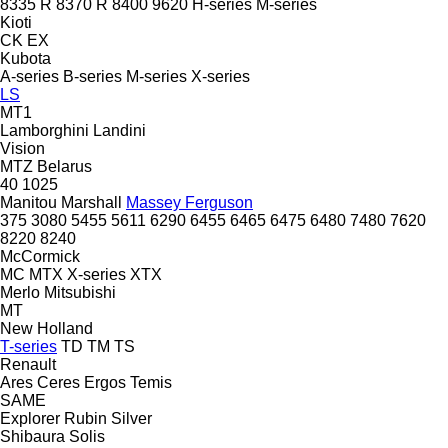
8335 R
8370 R
8400
9620
H-series
M-series
Kioti
CK
EX
Kubota
A-series
B-series
M-series
X-series
LS
MT1
Lamborghini
Landini
Vision
MTZ Belarus
40
1025
Manitou
Marshall
Massey Ferguson
375
3080
5455
5611
6290
6455
6465
6475
6480
7480
7620
8220
8240
McCormick
MC
MTX
X-series
XTX
Merlo
Mitsubishi
MT
New Holland
T-series
TD
TM
TS
Renault
Ares
Ceres
Ergos
Temis
SAME
Explorer
Rubin
Silver
Shibaura
Solis