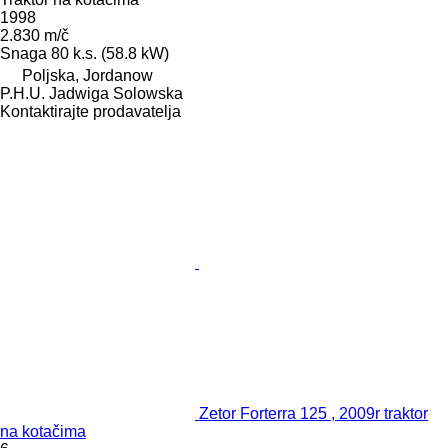
1998
2.830 m/č
Snaga
80 k.s. (58.8 kW)
Poljska, Jordanow
P.H.U. Jadwiga Solowska
Kontaktirajte prodavatelja
Zetor Forterra 125 , 2009r traktor
na kotačima