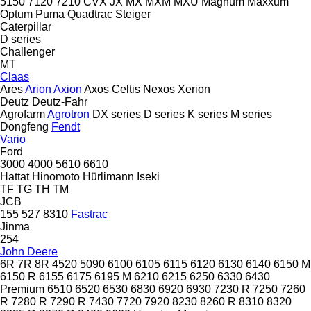
5150
7120
7210
CVX
JX
MX
MXM
MXU
Magnum
Maxxum
Optum
Puma
Quadtrac
Steiger
Caterpillar
D series
Challenger
MT
Claas
Ares
Arion
Axion
Axos
Celtis
Nexos
Xerion
Deutz
Deutz-Fahr
Agrofarm
Agrotron
DX series
D series
K series
M series
Dongfeng
Fendt
Vario
Ford
3000
4000
5610
6610
Hattat
Hinomoto
Hürlimann
Iseki
TF
TG
TH
TM
JCB
155
527
8310
Fastrac
Jinma
254
John Deere
6R
7R
8R
4520
5090
6100
6105
6115
6120
6130
6140
6150 M
6150 R
6155
6175
6195 M
6210
6215
6250
6330
6430
Premium
6510
6520
6530
6830
6920
6930
7230 R
7250
7260
R
7280 R
7290 R
7430
7720
7920
8230
8260 R
8310
8320