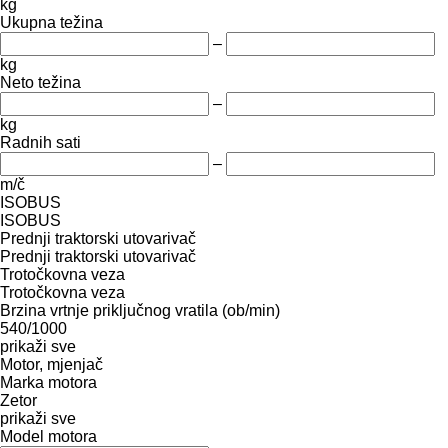
kg
Ukupna težina
–
kg
Neto težina
–
kg
Radnih sati
–
m/č
ISOBUS
ISOBUS
Prednji traktorski utovarivač
Prednji traktorski utovarivač
Trotočkovna veza
Trotočkovna veza
Brzina vrtnje priključnog vratila (ob/min)
540/1000
prikaži sve
Motor, mjenjač
Marka motora
Zetor
prikaži sve
Model motora