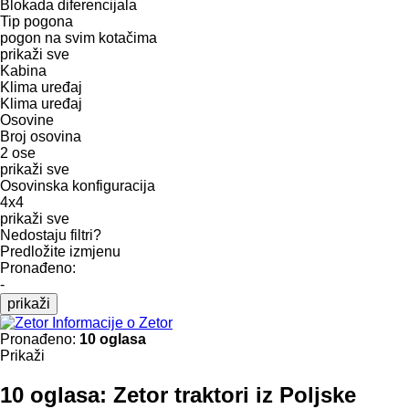
Blokada diferencijala
Tip pogona
pogon na svim kotačima
prikaži sve
Kabina
Klima uređaj
Klima uređaj
Osovine
Broj osovina
2 ose
prikaži sve
Osovinska konfiguracija
4x4
prikaži sve
Nedostaju filtri?
Predložite izmjenu
Pronađeno:
-
prikaži
Informacije o Zetor
Pronađeno:
10 oglasa
Prikaži
10 oglasa:
Zetor traktori iz Poljske