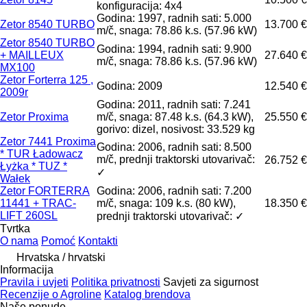
konfiguracija: 4x4
Godina: 1997, radnih sati: 5.000
Zetor 8540 TURBO
13.700 €
m/č, snaga: 78.86 k.s. (57.96 kW)
Zetor 8540 TURBO
Godina: 1994, radnih sati: 9.900
+ MAILLEUX
27.640 €
m/č, snaga: 78.86 k.s. (57.96 kW)
MX100
Zetor Forterra 125 ,
Godina: 2009
12.540 €
2009r
Godina: 2011, radnih sati: 7.241
Zetor Proxima
m/č, snaga: 87.48 k.s. (64.3 kW),
25.550 €
gorivo: dizel, nosivost: 33.529 kg
Zetor 7441 Proxima
Godina: 2006, radnih sati: 8.500
* TUR Ładowacz
m/č, prednji traktorski utovarivač:
26.752 €
Łyżka * TUZ *
✓
Wałek
Zetor FORTERRA
Godina: 2006, radnih sati: 7.200
11441 + TRAC-
m/č, snaga: 109 k.s. (80 kW),
18.350 €
LIFT 260SL
prednji traktorski utovarivač: ✓
Tvrtka
O nama
Pomoć
Kontakti
Hrvatska / hrvatski
Informacija
Pravila i uvjeti
Politika privatnosti
Savjeti za sigurnost
Recenzije o Agroline
Katalog brendova
Naše ponude