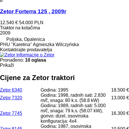
6
Zetor Forterra 125 , 2009r
12.540 €
54.000 PLN
Traktor na kotačima
2009
Poljska, Opalenica
PHU "Karetina" Agnieszka Wilczyńska
Kontaktirajte prodavatelja
Informacije o Zetor
Pronađeno:
10 oglasa
Prikaži
Cijene za Zetor traktori
Zetor 6340
Godina: 1995
18.500 €
Godina: 1998, radnih sati: 2.830
Zetor 7320
13.000 €
m/č, snaga: 80 k.s. (58.8 kW)
Godina: 1989, radnih sati: 5.000
m/č, snaga: 79 k.s. (58.07 kW),
Zetor 7745
16.300 €
gorivo: dizel, osovinska
konfiguracija: 4x4
Godina: 1987, osovinska
Zetor 8145
10.500 €