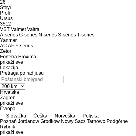
26
Steyr
Profi
Ursus
3512
VST
Valmet
Valtra
A-series
G-series
N-series
S-series
T-series
Yanmar
AC
AF
F-series
Zetor
Forterra
Proxima
prikaži sve
Lokacija
Pretraga po radijusu
Hrvatska
Zagreb
prikaži sve
Evropa
Slovačka
Češka
Norveška
Poljska
Poznań
Jordanow
Grodków
Nowy Sącz
Tarnowo Podgórne
Rybnik
prikaži sve