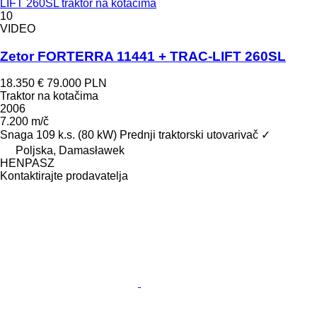
LIFT 260SL traktor na kotačima
10
VIDEO
Zetor FORTERRA 11441 + TRAC-LIFT 260SL
18.350 €
79.000 PLN
Traktor na kotačima
2006
7.200 m/č
Snaga
109 k.s. (80 kW)
Prednji traktorski utovarivač
✓
Poljska, Damasławek
HENPASZ
Kontaktirajte prodavatelja