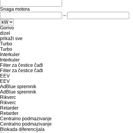
Snaga motora
–
Gorivo
dizel
prikaži sve
Turbo
Turbo
Interkuler
Interkuler
Filter za čestice čađi
Filter za čestice čađi
EEV
EEV
AdBlue spremnik
AdBlue spremnik
Rikverc
Rikverc
Retarder
Retarder
Centralno podmazivanje
Centralno podmazivanje
Blokada diferencijala