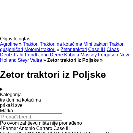
Objavite oglas
Agroline
»
Traktori
Traktori na kotačima
Mini traktori
Traktori
gusjeničari
Motorni traktori
»
Zetor traktori
Case IH
Claas
Deutz-Fahr
Fendt
John Deere
Kubota
Massey Ferguson
New
Holland
Steyr
Valtra
»
Zetor traktori iz Poljske
»
Zetor traktori iz Poljske
Kategorija
traktori na kotačima
prikaži sve
Marka
Po ovom zahtjevu ništa nije pronađeno
4Farmer
Antonio Carraro
Case IH