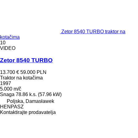
Zetor 8540 TURBO traktor na
kotačima
10
VIDEO
Zetor 8540 TURBO
13.700 €
59.000 PLN
Traktor na kotačima
1997
5.000 m/č
Snaga
78.86 k.s. (57.96 kW)
Poljska, Damasławek
HENPASZ
Kontaktirajte prodavatelja