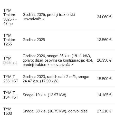
TYM
Godina: 2025, prednji traktorski
Traktor
24.060 €
utovarivač: ✓
5025R -
47 hp
TYM
Traktor
Godina: 2025
13.560 €
T255
Godina: 2026, snaga: 26 k.s. (19.11 kW),
TYM
gorivo: dizel, osovinska konfiguracija: 4x4,
26.390 €
t265 hst
prednji traktorski utovarivač: ✓
TYM T
Godina: 2023, radnih sati: 2 m/č, snaga:
15.500 €
255 HST
24.47 k.s. (17.99 kW)
TYM T
Snaga: 19 k.s. (13.97 kW)
14.185 €
194 HST
TYM
Snaga: 50 k.s. (36.75 kW), gorivo: dizel
27.210 €
T503