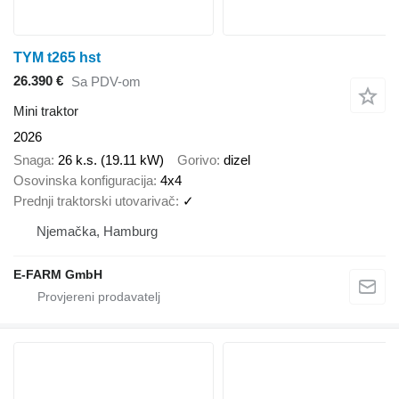
TYM t265 hst
26.390 €
Sa PDV-om
Mini traktor
2026
Snaga
26 k.s. (19.11 kW)
Gorivo
dizel
Osovinska konfiguracija
4x4
Prednji traktorski utovarivač
✓
Njemačka, Hamburg
E-FARM GmbH