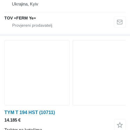
Ukrajina, Kyiv
TOV «FERM Ye»
TYM T 194 HST
(10711)
14.185 €
Traktor na kotačima