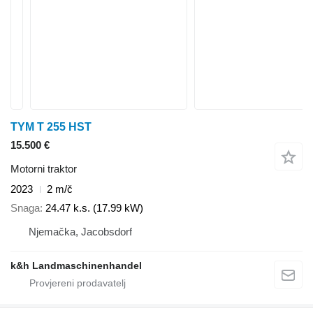
TYM T 255 HST
15.500 €
Motorni traktor
2023
2 m/č
Snaga
24.47 k.s. (17.99 kW)
Njemačka, Jacobsdorf
k&h Landmaschinenhandel