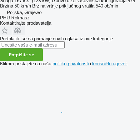
Snaga
167 k.s. (123 kW)
Gorivo
dizel
Osovinska konfiguracija
4x4
Brzina
50 km/h
Brzina vrtnje priključnog vratila
540 ob/min
Poljska, Grajewo
PHU Rolmasz
Kontaktirajte prodavatelja
Pretplatite se na primanje novih oglasa iz ove kategorije
Potpišite se
Klikom pristajete na našu
politiku privatnosti
i
korisnički ugovor
.