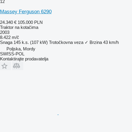
12
Massey Ferguson 6290
24.340 €
105.000 PLN
Traktor na kotačima
2003
8.422 m/č
Snaga
145 k.s. (107 kW)
Trotočkovna veza
✓
Brzina
43 km/h
Poljska, Mordy
SWISS-POL
Kontaktirajte prodavatelja