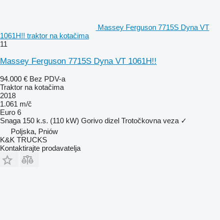
Massey Ferguson 7715S Dyna VT
1061H!! traktor na kotačima
11
Massey Ferguson 7715S Dyna VT 1061H!!
94.000 €
Bez PDV-a
Traktor na kotačima
2018
1.061 m/č
Euro 6
Snaga
150 k.s. (110 kW)
Gorivo
dizel
Trotočkovna veza
✓
Poljska, Pniów
K&K TRUCKS
Kontaktirajte prodavatelja