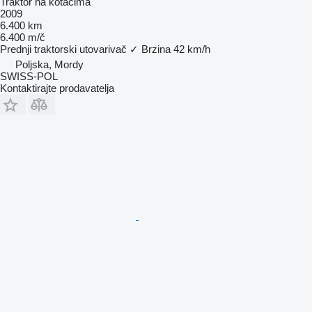
Traktor na kotačima
2009
6.400 km
6.400 m/č
Prednji traktorski utovarivač
✓
Brzina
42 km/h
Poljska, Mordy
SWISS-POL
Kontaktirajte prodavatelja