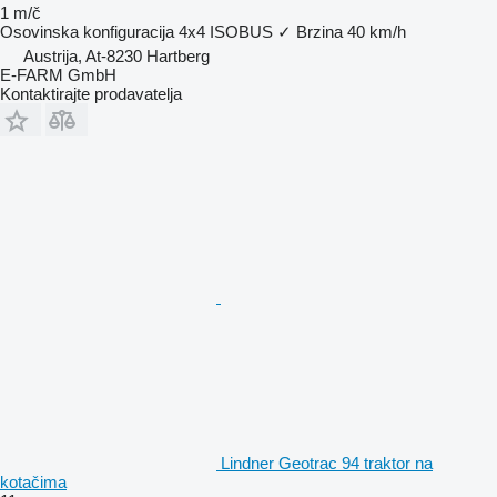
1 m/č
Osovinska konfiguracija
4x4
ISOBUS
✓
Brzina
40 km/h
Austrija, At-8230 Hartberg
E-FARM GmbH
Kontaktirajte prodavatelja
Lindner Geotrac 94 traktor na
kotačima