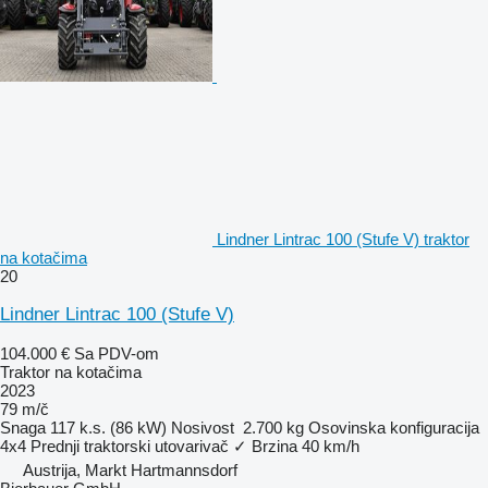
Lindner Lintrac 100 (Stufe V) traktor
na kotačima
20
Lindner Lintrac 100 (Stufe V)
104.000 €
Sa PDV-om
Traktor na kotačima
2023
79 m/č
Snaga
117 k.s. (86 kW)
Nosivost
2.700 kg
Osovinska konfiguracija
4x4
Prednji traktorski utovarivač
✓
Brzina
40 km/h
Austrija, Markt Hartmannsdorf