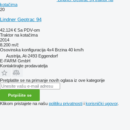
kotačima
20
Lindner Geotrac 94
42.124 €
Sa PDV-om
Traktor na kotačima
2014
8.200 m/č
Osovinska konfiguracija
4x4
Brzina
40 km/h
Austrija, At-2493 Eggendorf
E-FARM GmbH
Kontaktirajte prodavatelja
Pretplatite se na primanje novih oglasa iz ove kategorije
Potpišite se
Klikom pristajete na našu
politiku privatnosti
i
korisnički ugovor
.