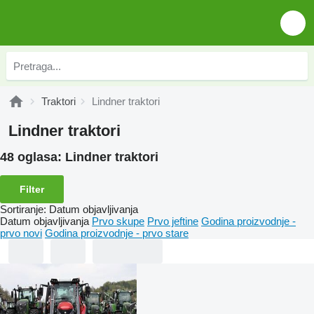
Traktori
Lindner traktori
Lindner traktori
48 oglasa:
Lindner traktori
Filter
Sortiranje
:
Datum objavljivanja
Datum objavljivanja
Prvo skupe
Prvo jeftine
Godina proizvodnje -
prvo novi
Godina proizvodnje - prvo stare