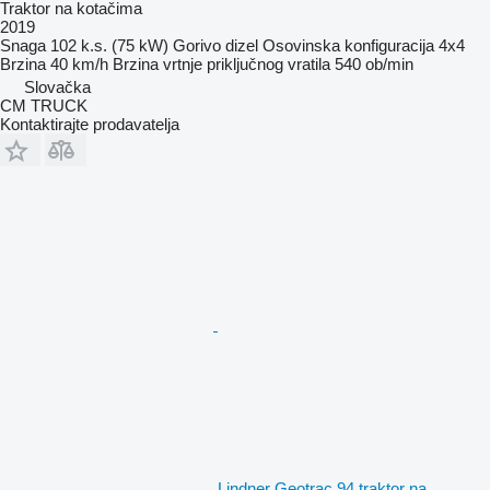
Traktor na kotačima
2019
Snaga
102 k.s. (75 kW)
Gorivo
dizel
Osovinska konfiguracija
4x4
Brzina
40 km/h
Brzina vrtnje priključnog vratila
540 ob/min
Slovačka
CM TRUCK
Kontaktirajte prodavatelja
Lindner Geotrac 94 traktor na